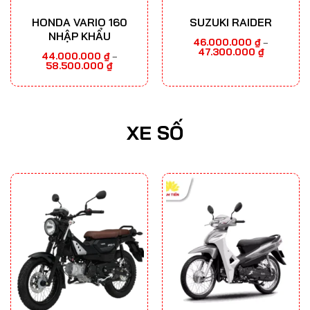
HONDA VARIO 160
SUZUKI RAIDER
NHẬP KHẨU
46.000.000
₫
–
Khoảng
47.300.000
₫
44.000.000
₫
–
giá:
Khoảng
58.500.000
₫
từ
giá:
46.000.000
từ
đến
44.000.000 ₫
47.300.000
đến
58.500.000 ₫
XE SỐ