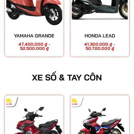
YAMAHA GRANDE
HONDA LEAD
47.400.000
₫
41.300.000
₫
–
–
Khoảng
Khoảng
52.500.000
₫
50.700.000
₫
giá:
giá:
từ
từ
47.400.000 ₫
41.300.000
đến
đến
52.500.000 ₫
50.700.000
XE SỐ & TAY CÔN