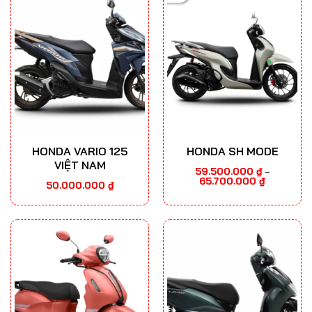
HONDA VARIO 125
HONDA SH MODE
VIỆT NAM
59.500.000
₫
–
Khoảng
65.700.000
₫
50.000.000
₫
giá:
từ
59.500.000
đến
65.700.000