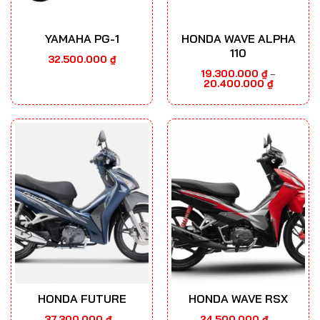
YAMAHA PG-1
HONDA WAVE ALPHA
110
32.500.000
₫
19.300.000
₫
–
Khoảng
20.400.000
₫
giá:
từ
19.300.000
đến
20.400.000
HONDA FUTURE
HONDA WAVE RSX
37.300.000
₫
24.500.000
₫
–
–