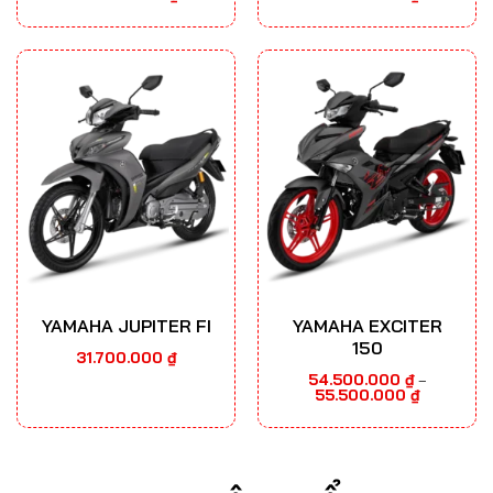
giá:
giá:
từ
từ
37.300.000 ₫
24.500.000
đến
đến
38.500.000 ₫
27.000.000
YAMAHA JUPITER FI
YAMAHA EXCITER
150
31.700.000
₫
54.500.000
₫
–
Khoảng
55.500.000
₫
giá:
từ
54.500.000
đến
55.500.000