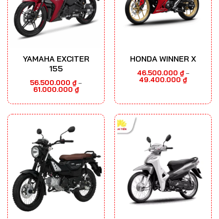
YAMAHA EXCITER
HONDA WINNER X
155
46.500.000
₫
–
Khoảng
49.400.000
₫
56.500.000
₫
–
giá:
Khoảng
61.000.000
₫
từ
giá:
46.500.000
từ
đến
56.500.000 ₫
49.400.000
đến
61.000.000 ₫