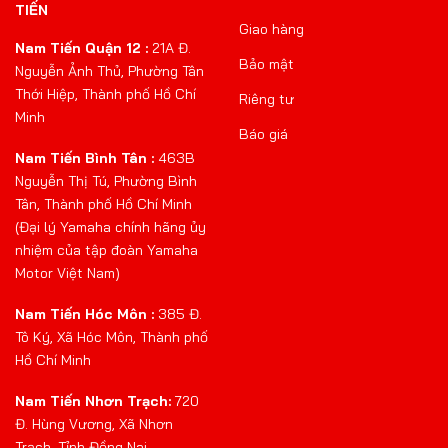
TIẾN
Giao hàng
Nam Tiến Quận 12 :
21A Đ.
Bảo mật
Nguyễn Ảnh Thủ, Phường Tân
Thới Hiệp, Thành phố Hồ Chí
Riêng tư
Minh
Báo giá
Nam Tiến Bình Tân :
463B
Nguyễn Thị Tú, Phường Bình
Tân, Thành phố Hồ Chí Minh
(Đại lý Yamaha chính hãng ủy
nhiệm của tập đoàn Yamaha
Motor Việt Nam)
Nam Tiến Hóc Môn :
385 Đ.
Tô Ký, Xã Hóc Môn, Thành phố
Hồ Chí Minh
Nam Tiến Nhơn Trạch:
720
Đ. Hùng Vương, Xã Nhơn
Trạch, Tỉnh Đồng Nai