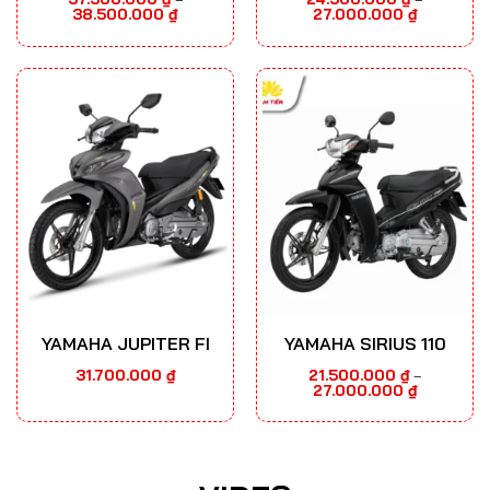
Khoảng
Khoảng
38.500.000
₫
27.000.000
₫
giá:
giá:
từ
từ
37.300.000 ₫
24.500.000
đến
đến
38.500.000 ₫
27.000.000
YAMAHA JUPITER FI
YAMAHA SIRIUS 110
31.700.000
₫
21.500.000
₫
–
Khoảng
27.000.000
₫
giá:
từ
21.500.000
đến
27.000.000