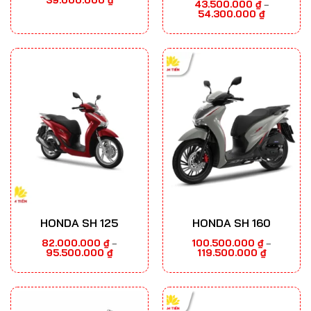
43.500.000
₫
–
giá:
Khoảng
54.300.000
₫
từ
giá:
32.500.000 ₫
từ
đến
43.500.000
39.000.000 ₫
đến
54.300.000
HONDA SH 125
HONDA SH 160
82.000.000
₫
100.500.000
₫
–
–
Khoảng
Khoảng
95.500.000
₫
119.500.000
₫
giá:
giá:
từ
từ
82.000.000 ₫
100.500.00
đến
đến
95.500.000 ₫
119.500.00