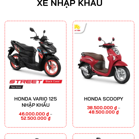
XE NHẬP KHẨU
HONDA VARIO 125
HONDA SCOOPY
NHẬP KHẨU
38.500.000
₫
–
Khoảng
48.500.000
₫
46.000.000
₫
–
giá:
Khoảng
52.500.000
₫
từ
giá:
38.500.000
từ
đến
46.000.000 ₫
48.500.000
đến
52.500.000 ₫