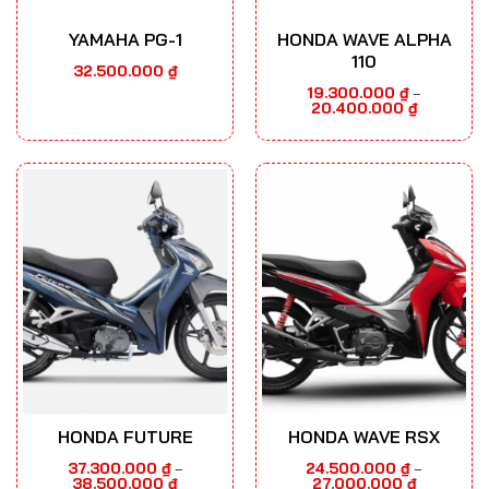
YAMAHA PG-1
HONDA WAVE ALPHA
110
32.500.000
₫
19.300.000
₫
–
Khoảng
20.400.000
₫
giá:
từ
19.300.000
đến
20.400.000
HONDA FUTURE
HONDA WAVE RSX
37.300.000
₫
24.500.000
₫
–
–
Khoảng
Khoảng
38.500.000
₫
27.000.000
₫