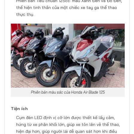
Phiên bản Tiêu chuẩn 125cc: màu Xanh Đen và Đỏ Đen,
thể hiện tinh thần của một chiếc xe tay ga thể thao
thực thụ.
Phiên bản màu sắc của Honda Air Blade 125
Tiện ích
Cụm đèn LED định vị cỡ lớn được thiết kế lấy cảm,
hứng từ xe phân khối lớn, giúp xe tôn lên vẻ thể thao,
hiện đại hơn, giúp người lái dễ quan sát hơn khi điều