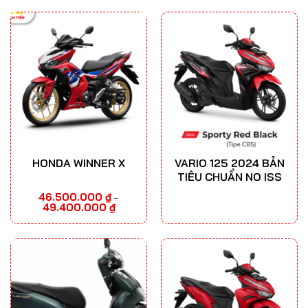
HONDA WINNER X
VARIO 125 2024 BẢN
TIÊU CHUẨN NO ISS
46.500.000
₫
–
Khoảng
49.400.000
₫
giá:
từ
46.500.000 ₫
đến
49.400.000 ₫