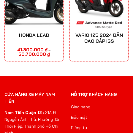
HONDA LEAD
VARIO 125 2024 BẢN
CAO CẤP ISS
41.300.000
₫
–
Khoảng
50.700.000
₫
giá:
từ
41.300.000 ₫
đến
50.700.000 ₫
CỬA HÀNG XE MÁY NAM
HỖ TRỢ KHÁCH HÀNG
TIẾN
Giao hàng
Nam Tiến Quận 12 :
21A Đ.
Bảo mật
Nguyễn Ảnh Thủ, Phường Tân
Thới Hiệp, Thành phố Hồ Chí
Riêng tư
Minh