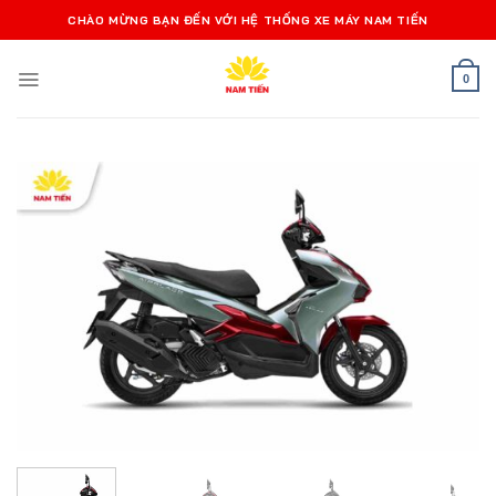
Bỏ
CHÀO MỪNG BẠN ĐẾN VỚI HỆ THỐNG XE MÁY NAM TIẾN
qua
nội
0
dung