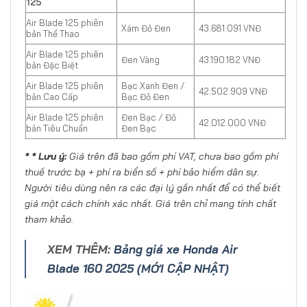
125
Air Blade 125 phiên
Xám Đỏ Đen
43.681.091 VNĐ
bản Thể Thao
Air Blade 125 phiên
Đen Vàng
43.190.182 VNĐ
bản Đặc Biệt
Air Blade 125 phiên
Bạc Xanh Đen /
42.502.909 VNĐ
bản Cao Cấp
Bạc Đỏ Đen
Air Blade 125 phiên
Đen Bạc / Đỏ
42.012.000 VNĐ
bản Tiêu Chuẩn
Đen Bạc
* * Lưu ý:
Giá trên đã bao gồm phí VAT, chưa bao gồm phí
thuế trước bạ + phí ra biển số + phí bảo hiểm dân sự.
Người tiêu dùng nên ra các đại lý gần nhất để có thể biết
giá một cách chính xác nhất. Giá trên chỉ mang tính chất
tham khảo.
XEM THÊM:
Bảng giá xe Honda Air
Blade 160 2025 (MỚI CẬP NHẬT)