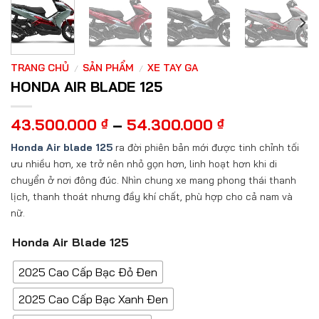
TRANG CHỦ
SẢN PHẨM
XE TAY GA
/
/
HONDA AIR BLADE 125
Khoảng
43.500.000
₫
–
54.300.000
₫
giá:
Honda Air blade 125
ra đời phiên bản mới được tinh chỉnh tối
từ
ưu nhiều hơn, xe trở nên nhỏ gọn hơn, linh hoạt hơn khi di
43.500.000 
chuyển ở nơi đông đúc. Nhìn chung xe mang phong thái thanh
đến
54.300.000 
lịch, thanh thoát nhưng đầy khí chất, phù hợp cho cả nam và
nữ.
Honda Air Blade 125
2025 Cao Cấp Bạc Đỏ Đen
2025 Cao Cấp Bạc Xanh Đen