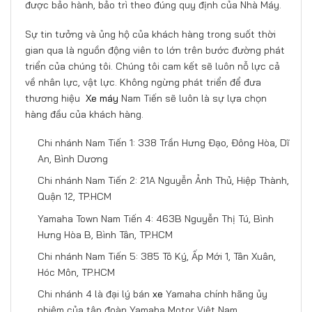
được bảo hành, bảo trì theo đúng quy định của Nhà Máy.
Sự tin tưởng và ủng hộ của khách hàng trong suốt thời
gian qua là nguồn động viên to lớn trên bước đường phát
triển của chúng tôi. Chúng tôi cam kết sẽ luôn nỗ lực cả
về nhân lực, vật lực. Không ngừng phát triển để đưa
thương hiệu
Xe máy
Nam Tiến sẽ luôn là sự lựa chọn
hàng đầu của khách hàng.
Chi nhánh Nam Tiến 1: 338 Trần Hưng Đạo, Đông Hòa, Dĩ
An, Bình Dương
Chi nhánh Nam Tiến 2: 21A Nguyễn Ảnh Thủ, Hiệp Thành,
Quận 12, TP.HCM
Yamaha Town Nam Tiến 4: 463B Nguyễn Thị Tú, Bình
Hưng Hòa B, Bình Tân, TP.HCM
Chi nhánh Nam Tiến 5: 385 Tô Ký, Ấp Mới 1, Tân Xuân,
Hóc Môn, TP.HCM
Chi nhánh 4 là đại lý bán
xe
Yamaha chính hãng ủy
nhiệm của tập đoàn Yamaha Motor Việt Nam