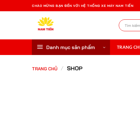
Bỏ
CHÀO MỪNG BẠN ĐẾN VỚI HỆ THỐNG XE MÁY NAM TIẾN
qua
nội
Tìm
dung
kiếm:
Danh mục sản phẩm
TRANG C
/
SHOP
TRANG CHỦ