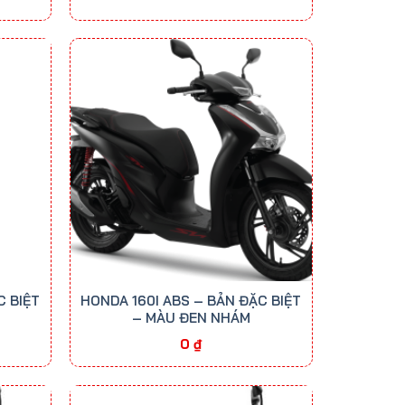
C BIỆT
HONDA 160I ABS – BẢN ĐẶC BIỆT
– MÀU ĐEN NHÁM
0
₫