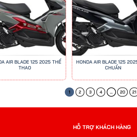
A AIR BLADE 125 2025 THỂ
HONDA AIR BLADE 125 202
THAO
CHUẨN
1
2
3
4
…
20
21
HỖ TRỢ KHÁCH HÀNG