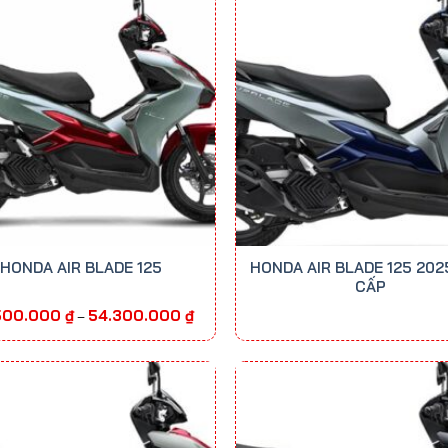
HONDA AIR BLADE 125
HONDA AIR BLADE 125 202
CẤP
Khoảng
500.000
₫
54.300.000
₫
–
giá:
từ
43.500.000 ₫
đến
54.300.000 ₫