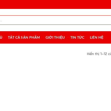
HỦ
TẤT CẢ SẢN PHẨM
GIỚI THIỆU
TIN TỨC
LIÊN HỆ
Hiển thị 1–12 