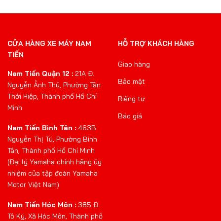
CỬA HÀNG XE MÁY NAM
HỖ TRỢ KHÁCH HÀNG
TIẾN
Giao hàng
Nam Tiến Quận 12 :
21A Đ.
Bảo mật
Nguyễn Ảnh Thủ, Phường Tân
Thới Hiệp, Thành phố Hồ Chí
Riêng tư
Minh
Báo giá
Nam Tiến Bình Tân :
463B
Nguyễn Thị Tú, Phường Bình
Tân, Thành phố Hồ Chí Minh
(Đại lý Yamaha chính hãng ủy
nhiệm của tập đoàn Yamaha
Motor Việt Nam)
Nam Tiến Hóc Môn :
385 Đ.
Tô Ký, Xã Hóc Môn, Thành phố