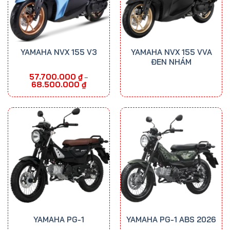
YAMAHA NVX 155 V3
YAMAHA NVX 155 VVA
ĐEN NHÁM
57.700.000
₫
–
Khoảng
68.500.000
₫
giá:
từ
57.700.000 ₫
đến
68.500.000 ₫
YAMAHA PG-1
YAMAHA PG-1 ABS 2026