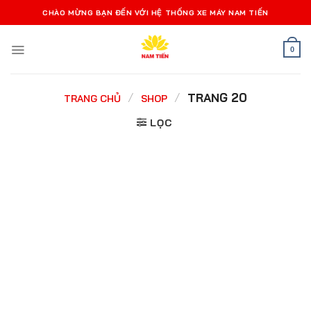
Bỏ
CHÀO MỪNG BẠN ĐẾN VỚI HỆ THỐNG XE MÁY NAM TIẾN
qua
nội
0
dung
/
/
TRANG 20
TRANG CHỦ
SHOP
LỌC