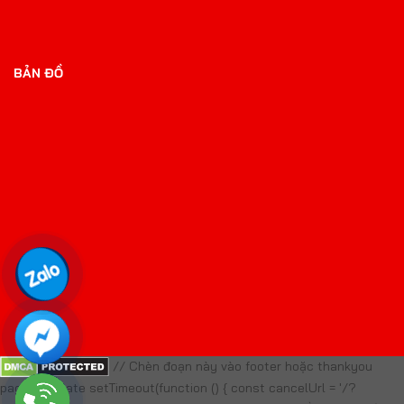
BẢN ĐỒ
// Chèn đoạn này vào footer hoặc thankyou
page template setTimeout(function () { const cancelUrl = '/?