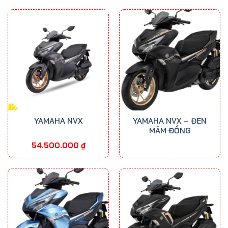
37.000.000 ₫
65.700.00
đến
đến
49.000.000 ₫
75.300.00
YAMAHA NVX
YAMAHA NVX – ĐEN
MÂM ĐỒNG
54.500.000
₫