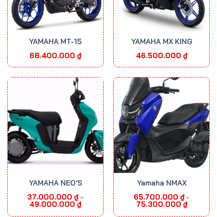
YAMAHA MT-15
YAMAHA MX KING
68.400.000
₫
46.500.000
₫
YAMAHA NEO’S
Yamaha NMAX
37.000.000
₫
65.700.000
₫
–
–
Khoảng
Khoảng
49.000.000
₫
75.300.000
₫
giá:
giá:
từ
từ