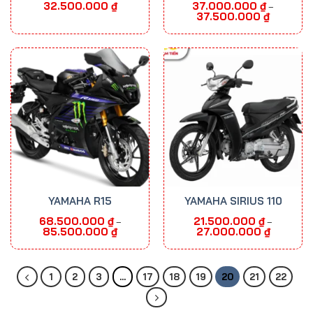
32.500.000
₫
37.000.000
₫
–
Khoảng
37.500.000
₫
giá:
từ
37.000.00
đến
37.500.00
YAMAHA R15
YAMAHA SIRIUS 110
68.500.000
₫
21.500.000
₫
–
–
Khoảng
Khoảng
85.500.000
₫
27.000.000
₫
giá:
giá:
từ
từ
68.500.000 ₫
21.500.000
đến
đến
85.500.000 ₫
27.000.00
1
2
3
…
17
18
19
20
21
22