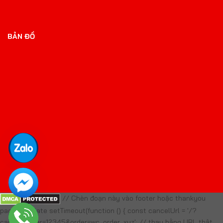
BẢN ĐỒ
// Chèn đoạn này vào footer hoặc thankyou
page template setTimeout(function () { const cancelUrl = '/?
cancel_order=12345&order=wc_order_xyz'; // thay bằng URL thật