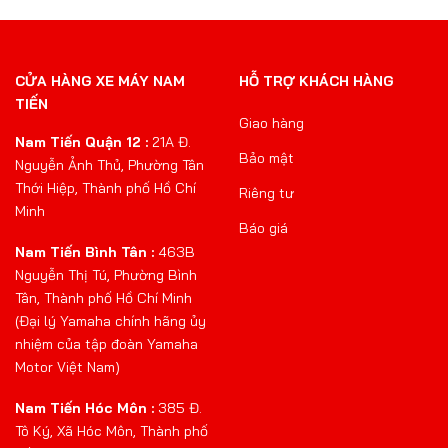
CỬA HÀNG XE MÁY NAM
HỖ TRỢ KHÁCH HÀNG
TIẾN
Giao hàng
Nam Tiến Quận 12 :
21A Đ.
Bảo mật
Nguyễn Ảnh Thủ, Phường Tân
Thới Hiệp, Thành phố Hồ Chí
Riêng tư
Minh
Báo giá
Nam Tiến Bình Tân :
463B
Nguyễn Thị Tú, Phường Bình
Tân, Thành phố Hồ Chí Minh
(Đại lý Yamaha chính hãng ủy
nhiệm của tập đoàn Yamaha
Motor Việt Nam)
Nam Tiến Hóc Môn :
385 Đ.
Tô Ký, Xã Hóc Môn, Thành phố