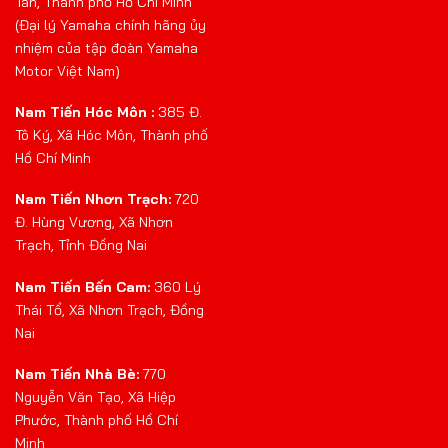
Tân, Thành phố Hồ Chí Minh
(Đại lý Yamaha chính hãng ủy
nhiệm của tập đoàn Yamaha
Motor Việt Nam)
Nam Tiến Hóc Môn :
385 Đ.
Tô Ký, Xã Hóc Môn, Thành phố
Hồ Chí Minh
Nam Tiến Nhơn Trạch:
720
Đ. Hùng Vương, Xã Nhơn
Trạch, Tỉnh Đồng Nai
Nam Tiến Bến Cam:
360 Lý
Thái Tổ, Xã Nhơn Trạch, Đồng
Nai
Nam Tiến Nhà Bè:
770
Nguyễn Văn Tạo, Xã Hiệp
Phước, Thành phố Hồ Chí
Minh