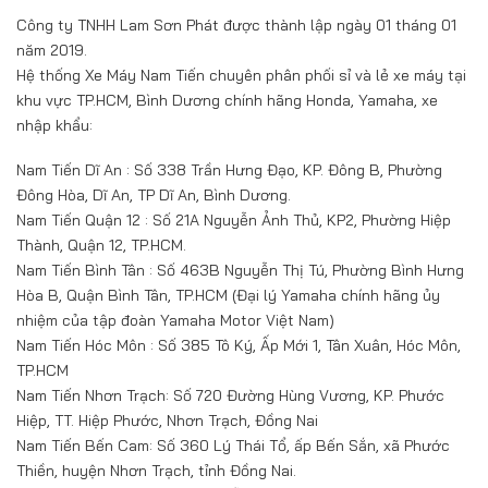
Công ty TNHH Lam Sơn Phát được thành lập ngày 01 tháng 01
năm 2019.
Hệ thống Xe Máy Nam Tiến chuyên phân phối sỉ và lẻ xe máy tại
khu vực TP.HCM, Bình Dương chính hãng Honda, Yamaha, xe
nhập khẩu:
Nam Tiến Dĩ An : Số 338 Trần Hưng Đạo, KP. Đông B, Phường
Đông Hòa, Dĩ An, TP Dĩ An, Bình Dương.
Nam Tiến Quận 12 : Số 21A Nguyễn Ảnh Thủ, KP2, Phường Hiệp
Thành, Quận 12, TP.HCM.
Nam Tiến Bình Tân : Số 463B Nguyễn Thị Tú, Phường Bình Hưng
Hòa B, Quận Bình Tân, TP.HCM (Đại lý Yamaha chính hãng ủy
nhiệm của tập đoàn Yamaha Motor Việt Nam)
Nam Tiến Hóc Môn : Số 385 Tô Ký, Ấp Mới 1, Tân Xuân, Hóc Môn,
TP.HCM
Nam Tiến Nhơn Trạch: Số 720 Đường Hùng Vương, KP. Phước
Hiệp, TT. Hiệp Phước, Nhơn Trạch, Đồng Nai
Nam Tiến Bến Cam: Số 360 Lý Thái Tổ, ấp Bến Sắn, xã Phước
Thiền, huyện Nhơn Trạch, tỉnh Đồng Nai.