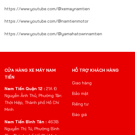
https://www.youtube.com/@xemaynamtien
https://www.youtube.com/@namtienmotor
https://www.youtube.com/@yamahatownnamtien
CỬA HÀNG XE MÁY NAM
HỖ TRỢ KHÁCH HÀNG
TIẾN
Giao hàng
Nam Tiến Quận 12 :
21A Đ.
Bảo mật
Nguyễn Ảnh Thủ, Phường Tân
Thới Hiệp, Thành phố Hồ Chí
Riêng tư
Minh
Báo giá
Nam Tiến Bình Tân :
463B
Nguyễn Thị Tú, Phường Bình