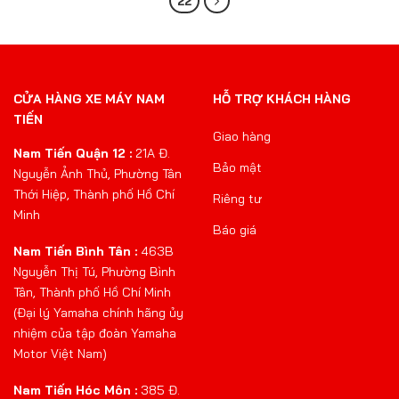
22
CỬA HÀNG XE MÁY NAM
HỖ TRỢ KHÁCH HÀNG
TIẾN
Giao hàng
Nam Tiến Quận 12 :
21A Đ.
Bảo mật
Nguyễn Ảnh Thủ, Phường Tân
Thới Hiệp, Thành phố Hồ Chí
Riêng tư
Minh
Báo giá
Nam Tiến Bình Tân :
463B
Nguyễn Thị Tú, Phường Bình
Tân, Thành phố Hồ Chí Minh
(Đại lý Yamaha chính hãng ủy
nhiệm của tập đoàn Yamaha
Motor Việt Nam)
Nam Tiến Hóc Môn :
385 Đ.