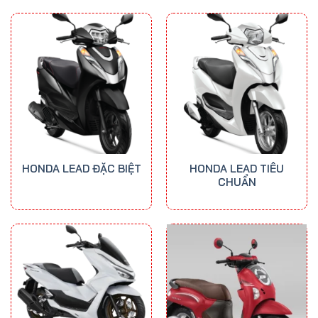
41.300.000 ₫
đến
50.700.000 ₫
HONDA LEAD ĐẶC BIỆT
HONDA LEAD TIÊU
CHUẨN