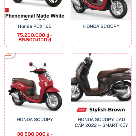
Honda PCX 160
HONDA SCOOPY
75.200.000
₫
–
Khoảng
89.500.000
₫
giá:
từ
75.200.000 ₫
đến
89.500.000 ₫
HONDA SCOOPY
HONDA SCOOPY CAO
CẤP 2022 – SMART KEY
38.500.000
₫
–