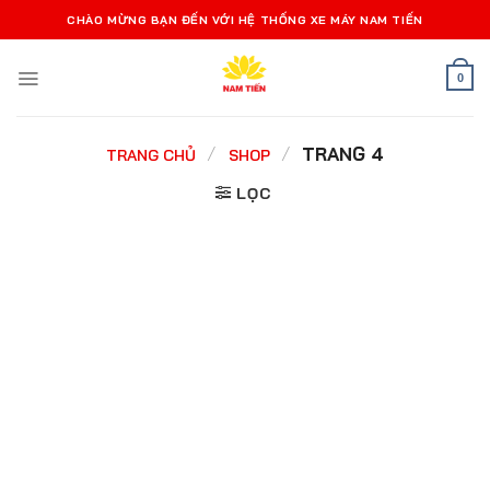
Bỏ
CHÀO MỪNG BẠN ĐẾN VỚI HỆ THỐNG XE MÁY NAM TIẾN
qua
nội
0
dung
/
/
TRANG 4
TRANG CHỦ
SHOP
LỌC