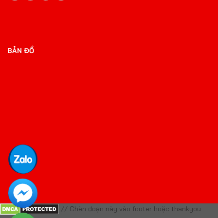
BẢN ĐỒ
// Chèn đoạn này vào footer hoặc thankyou