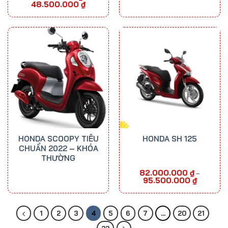
Khoảng
48.500.000
₫
giá:
từ
38.500.000 ₫
đến
48.500.000 ₫
HONDA SCOOPY TIÊU
HONDA SH 125
CHUẨN 2022 – KHÓA
THƯỜNG
82.000.000
₫
–
Khoảng
95.500.000
₫
giá:
từ
82.000.00
đến
95.500.00
1
2
3
4
5
6
7
…
20
21