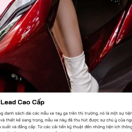
a Lead Cao Cấp
g danh sách dài các mẫu xe tay ga trên thị trường; nó là một sự tiệ
 và thiết kế sang trọng, mẫu xe này đã thu hút được sự chú ý của ng
 suất và đẳng cấp. Từ các cải tiến kỹ thuật đến những tiện ích thôn