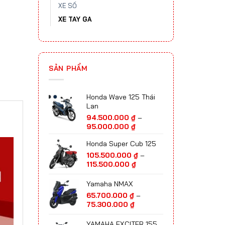
XE SỐ
XE TAY GA
SẢN PHẨM
Honda Wave 125 Thái
Lan
94.500.000
₫
–
Khoảng
95.000.000
₫
giá:
Honda Super Cub 125
từ
94.500.000 ₫
105.500.000
₫
–
đến
Khoảng
115.500.000
₫
95.000.000 ₫
giá:
từ
Yamaha NMAX
105.500.000 ₫
65.700.000
₫
–
đến
Khoảng
75.300.000
₫
115.500.000 ₫
giá:
từ
YAMAHA EXCITER 155