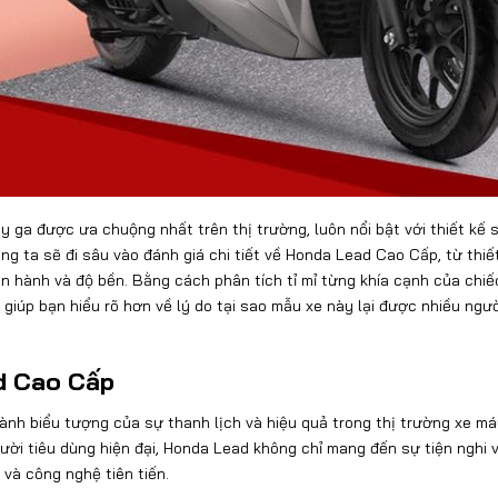
 ga được ưa chuộng nhất trên thị trường, luôn nổi bật với thiết kế 
húng ta sẽ đi sâu vào đánh giá chi tiết về Honda Lead Cao Cấp, từ thiế
ận hành và độ bền. Bằng cách phân tích tỉ mỉ từng khía cạnh của chiế
giúp bạn hiểu rõ hơn về lý do tại sao mẫu xe này lại được nhiều ngư
d Cao Cấp
nh biểu tượng của sự thanh lịch và hiệu quả trong thị trường xe má
ời tiêu dùng hiện đại, Honda Lead không chỉ mang đến sự tiện nghi 
 và công nghệ tiên tiến.