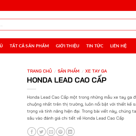
HỦ
TẤT CẢ SẢN PHẨM
GIỚI THIỆU
TIN TỨC
LIÊN HỆ
TRANG CHỦ
SẢN PHẨM
XE TAY GA
/
/
HONDA LEAD CAO CẤP
Honda Lead Cao Cấp một trong những mẫu xe tay ga 
chuộng nhất trên thị trường, luôn nổi bật với thiết kế 
trọng và tính năng hiện đại. Trong bài viết này, chúng ta
sâu vào đánh giá chi tiết về Honda Lead Cao Cấp