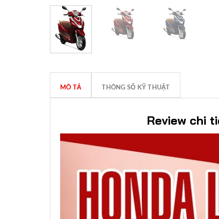
MÔ TẢ
THÔNG SỐ KỸ THUẬT
Review chi t