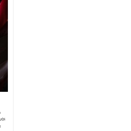
n
ười
g