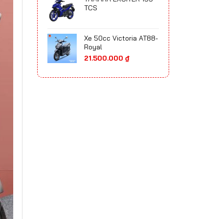
65.700.000 ₫
TCS
đến
75.300.000 ₫
Xe 50cc Victoria AT88-
Royal
21.500.000
₫