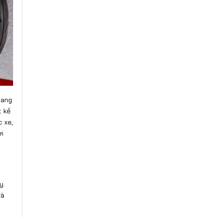
sang
t kế
c xe,
ời
y.
và