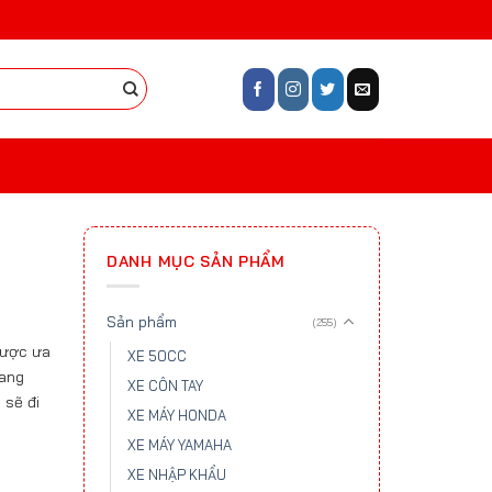
DANH MỤC SẢN PHẨM
Sản phẩm
(255)
được ưa
XE 50CC
sang
XE CÔN TAY
 sẽ đi
XE MÁY HONDA
XE MÁY YAMAHA
XE NHẬP KHẨU