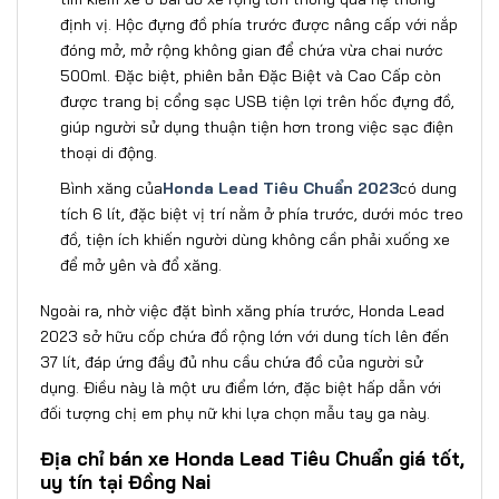
định vị. Hộc đựng đồ phía trước được nâng cấp với nắp
đóng mở, mở rộng không gian để chứa vừa chai nước
500ml. Đặc biệt, phiên bản Đặc Biệt và Cao Cấp còn
được trang bị cổng sạc USB tiện lợi trên hốc đựng đồ,
giúp người sử dụng thuận tiện hơn trong việc sạc điện
thoại di động.
Bình xăng của
Honda Lead Tiêu Chuẩn 2023
có dung
tích 6 lít, đặc biệt vị trí nằm ở phía trước, dưới móc treo
đồ, tiện ích khiến người dùng không cần phải xuống xe
để mở yên và đổ xăng.
Ngoài ra, nhờ việc đặt bình xăng phía trước, Honda Lead
2023 sở hữu cốp chứa đồ rộng lớn với dung tích lên đến
37 lít, đáp ứng đầy đủ nhu cầu chứa đồ của người sử
dụng. Điều này là một ưu điểm lớn, đặc biệt hấp dẫn với
đối tượng chị em phụ nữ khi lựa chọn mẫu tay ga này.
Địa chỉ bán xe Honda Lead Tiêu Chuẩn giá tốt,
uy tín tại Đồng Nai