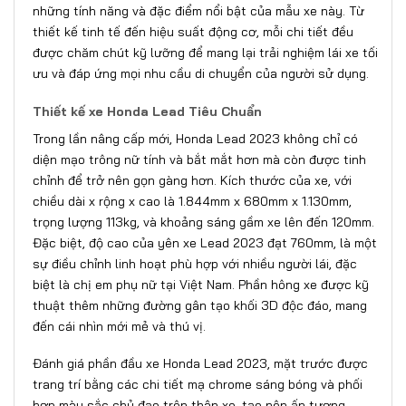
những tính năng và đặc điểm nổi bật của mẫu xe này. Từ
thiết kế tinh tế đến hiệu suất động cơ, mỗi chi tiết đều
được chăm chút kỹ lưỡng để mang lại trải nghiệm lái xe tối
ưu và đáp ứng mọi nhu cầu di chuyển của người sử dụng.
Thiết kế xe Honda Lead Tiêu Chuẩn
Trong lần nâng cấp mới, Honda Lead 2023 không chỉ có
diện mạo trông nữ tính và bắt mắt hơn mà còn được tinh
chỉnh để trở nên gọn gàng hơn. Kích thước của xe, với
chiều dài x rộng x cao là 1.844mm x 680mm x 1.130mm,
trọng lượng 113kg, và khoảng sáng gầm xe lên đến 120mm.
Đặc biệt, độ cao của yên xe Lead 2023 đạt 760mm, là một
sự điều chỉnh linh hoạt phù hợp với nhiều người lái, đặc
biệt là chị em phụ nữ tại Việt Nam. Phần hông xe được kỹ
thuật thêm những đường gân tạo khối 3D độc đáo, mang
đến cái nhìn mới mẻ và thú vị.
Đánh giá phần đầu xe Honda Lead 2023, mặt trước được
trang trí bằng các chi tiết mạ chrome sáng bóng và phối
hợp màu sắc chủ đạo trên thân xe, tạo nên ấn tượng