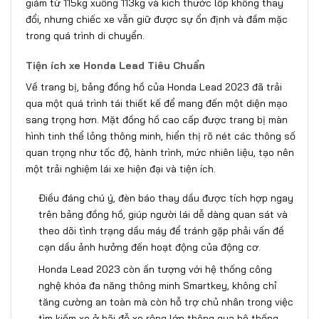
giảm từ 115kg xuống 113kg và kích thước lốp không thay
đổi, nhưng chiếc xe vẫn giữ được sự ổn định và đầm mặc
trong quá trình di chuyển.
Tiện ích xe Honda Lead Tiêu Chuẩn
Về trang bị, bảng đồng hồ của Honda Lead 2023 đã trải
qua một quá trình tái thiết kế để mang đến một diện mạo
sang trọng hơn. Mặt đồng hồ cao cấp được trang bị màn
hình tinh thể lỏng thông minh, hiển thị rõ nét các thông số
quan trọng như tốc độ, hành trình, mức nhiên liệu, tạo nên
một trải nghiệm lái xe hiện đại và tiện ích.
Điều đáng chú ý, đèn báo thay dầu được tích hợp ngay
trên bảng đồng hồ, giúp người lái dễ dàng quan sát và
theo dõi tình trạng dầu máy để tránh gặp phải vấn đề
cạn dầu ảnh hưởng đến hoạt động của động cơ.
Honda Lead 2023 còn ấn tượng với hệ thống công
nghệ khóa đa năng thông minh Smartkey, không chỉ
tăng cường an toàn mà còn hỗ trợ chủ nhân trong việc
tìm kiếm xe ở bãi đỗ xe rộng lớn thông qua hệ thống