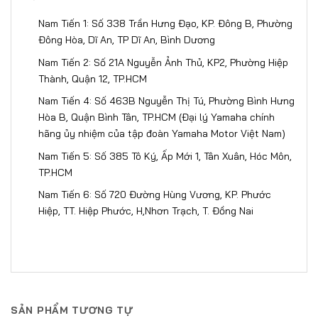
Nam Tiến 1: Số 338 Trần Hưng Đạo, KP. Đông B, Phường
Đông Hòa, Dĩ An, TP Dĩ An, Bình Dương
Nam Tiến 2: Số 21A Nguyễn Ảnh Thủ, KP2, Phường Hiệp
Thành, Quận 12, TP.HCM
Nam Tiến 4: Số 463B Nguyễn Thị Tú, Phường Bình Hưng
Hòa B, Quận Bình Tân, TP.HCM (Đại lý Yamaha chính
hãng ủy nhiệm của tập đoàn Yamaha Motor Việt Nam)
Nam Tiến 5: Số 385 Tô Ký, Ấp Mới 1, Tân Xuân, Hóc Môn,
TP.HCM
Nam Tiến 6: Số 720 Đường Hùng Vương, KP. Phước
Hiệp, TT. Hiệp Phước, H,Nhơn Trạch, T. Đồng Nai​​​
SẢN PHẨM TƯƠNG TỰ