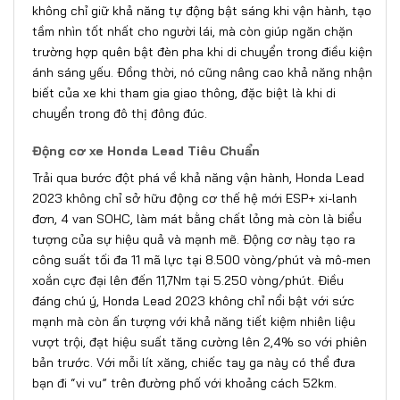
không chỉ giữ khả năng tự động bật sáng khi vận hành, tạo
tầm nhìn tốt nhất cho người lái, mà còn giúp ngăn chặn
trường hợp quên bật đèn pha khi di chuyển trong điều kiện
ánh sáng yếu. Đồng thời, nó cũng nâng cao khả năng nhận
biết của xe khi tham gia giao thông, đặc biệt là khi di
chuyển trong đô thị đông đúc.
Động cơ xe Honda Lead Tiêu Chuẩn
Trải qua bước đột phá về khả năng vận hành, Honda Lead
2023 không chỉ sở hữu động cơ thế hệ mới ESP+ xi-lanh
đơn, 4 van SOHC, làm mát bằng chất lỏng mà còn là biểu
tượng của sự hiệu quả và mạnh mẽ. Động cơ này tạo ra
công suất tối đa 11 mã lực tại 8.500 vòng/phút và mô-men
xoắn cực đại lên đến 11,7Nm tại 5.250 vòng/phút. Điều
đáng chú ý, Honda Lead 2023 không chỉ nổi bật với sức
mạnh mà còn ấn tượng với khả năng tiết kiệm nhiên liệu
vượt trội, đạt hiệu suất tăng cường lên 2,4% so với phiên
bản trước. Với mỗi lít xăng, chiếc tay ga này có thể đưa
bạn đi “vi vu” trên đường phố với khoảng cách 52km.