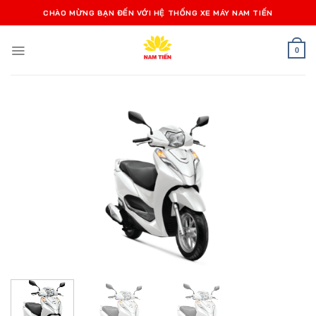
Bỏ
CHÀO MỪNG BẠN ĐẾN VỚI HỆ THỐNG XE MÁY NAM TIẾN
qua
nội
0
dung