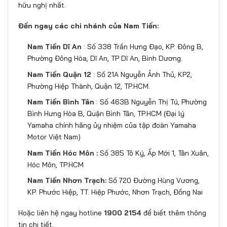
hữu nghị nhất.
Đến ngay các chi nhánh của Nam Tiến:
Nam Tiến Dĩ An
: Số 338 Trần Hưng Đạo, KP. Đông B,
Phường Đông Hòa, Dĩ An, TP Dĩ An, Bình Dương.
Nam Tiến Quận 12
: Số 21A Nguyễn Ảnh Thủ, KP2,
Phường Hiệp Thành, Quận 12, TP.HCM.
Nam Tiến Bình Tân
: Số 463B Nguyễn Thị Tú, Phường
Bình Hưng Hòa B, Quận Bình Tân, TP.HCM (Đại lý
Yamaha chính hãng ủy nhiệm của tập đoàn Yamaha
Motor Việt Nam)
Nam Tiến Hóc Môn :
Số 385 Tô Ký, Ấp Mới 1, Tân Xuân,
Hóc Môn, TP.HCM
Nam Tiến Nhơn Trạch:
Số 720 Đường Hùng Vương,
KP. Phước Hiệp, TT. Hiệp Phước, Nhơn Trạch, Đồng Nai
Hoặc liên hệ ngay hotline
1900 2154
để biết thêm thông
tin chi tiết.