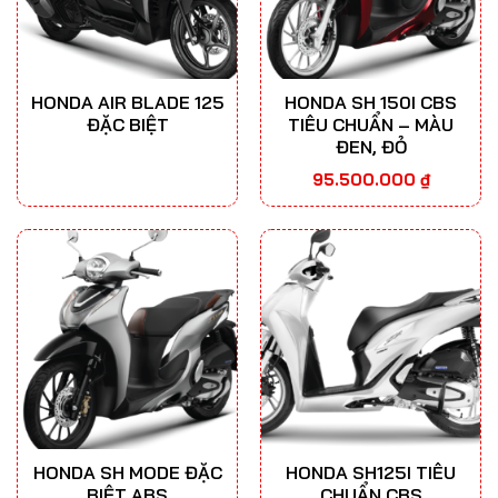
HONDA AIR BLADE 125
HONDA SH 150I CBS
ĐẶC BIỆT
TIÊU CHUẨN – MÀU
ĐEN, ĐỎ
95.500.000
₫
HONDA SH MODE ĐẶC
HONDA SH125I TIÊU
BIỆT ABS
CHUẨN CBS