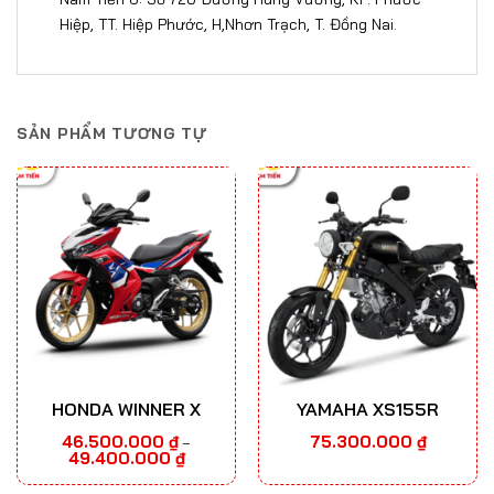
Hiệp, TT. Hiệp Phước, H,Nhơn Trạch, T. Đồng Nai​​​.
SẢN PHẨM TƯƠNG TỰ
HONDA WINNER X
YAMAHA XS155R
46.500.000
₫
75.300.000
₫
–
Khoảng
49.400.000
₫
giá:
từ
46.500.000 ₫