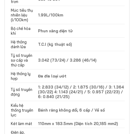
trơn
Mức tiêu thụ
nhiên liệu
1.99L/100km
(l/100km)
Bộ chế hòa
Phun xăng điện tử
khí
Hệ thống
T.C.I (kỹ thuật số)
đánh lửa
Tỷ số truyền
sơ cấp và
3.042 (73/24) / 3.286 (46/14)
thứ cấp
Hệ thống ly
Đa đĩa loại ướt
hợp
1: 2.833 (34/12) / 2: 1.875 (30/16) / 3: 1.364
Tỷ số truyền
(30/22) 4: 1.143 (24/21) / 5: 0.957 (22/23) /
động
6: 0.840 (21/25)
Kiểu hệ
thống truyền
Bánh răng không đổi, 6 cấp / Về số
lực
Két làm mát
110mm x 183.5mm (Diện tích 20,185 mm2)
Điện áp,