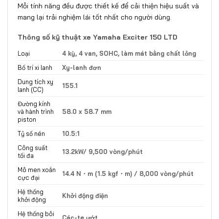
Mỗi tính năng đều được thiết kế để cải thiện hiệu suất và
mang lại trải nghiệm lái tốt nhất cho người dùng.
Thông số kỹ thuật xe Yamaha Exciter 150 LTD
Loại
4 kỳ, 4 van, SOHC, làm mát bằng chất lỏng
Bố trí xi lanh
Xy-lanh đơn
Dung tích xy
155.1
lanh (CC)
Đường kính
và hành trình
58.0 x 58.7 mm
piston
Tỷ số nén
10.5:1
Công suất
13.2kW/ 9,500 vòng/phút
tối đa
Mô men xoắn
14.4 N・m (1.5 kgf・m) / 8,000 vòng/phút
cực đại
Hệ thống
Khởi động điện
khởi động
Hệ thống bôi
Các-te ướt