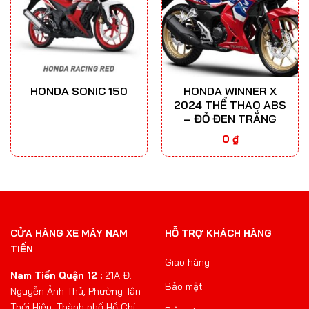
HONDA SONIC 150
HONDA WINNER X
2024 THỂ THAO ABS
– ĐỎ ĐEN TRẮNG
0
₫
CỬA HÀNG XE MÁY NAM
HỖ TRỢ KHÁCH HÀNG
TIẾN
Giao hàng
Nam Tiến Quận 12 :
21A Đ.
Bảo mật
Nguyễn Ảnh Thủ, Phường Tân
Thới Hiệp, Thành phố Hồ Chí