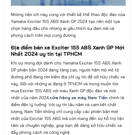
Những tiện ích này cùng với thiết kế thể thao độc đáo của
Yamaha Exciter 155 ABS Xanh GP 2024 tạo nên một lựa
chọn hàng đầu cho những ai yêu thích sự đam mê và
phong cách trên mọi cung đường.
Địa điểm bán xe Exciter 155 ABS Xanh GP Mới
Nhất 2024 uy tín tại TPHCM
Khi sự mong đợi dành cho Yamaha Exciter 155 ABS Xanh
GP phiên bản 2024 đang tăng cao, người hâm mộ mô tô
đường phố đang tìm kiếm địa chỉ uy tín để sở hữu chiếc xe
này. Đối với những ai đang ở TP.HCM và mong muốn tìm
mua Exciter 155 ABS với màu Xanh GP độc đáo và mới
nhất của năm 2024,
cửa hàng xe máy Nam Tiến
chính là
điểm đến lý tưởng. Với uy tín lâu năm và cam kết chất
lượng, Nam Tiến không chỉ cung cấp các phiên bản mới
nhất của Exciter 155 ABS mà còn mang đến sự hỗ trợ tận
tâm và chuyên nghiệp, giúp bạn dễ dàng sở hữu chiếc xe
đầy phong cách và công nghệ.