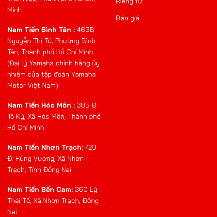
Riêng tư
Minh
Báo giá
Nam Tiến Bình Tân :
463B
Nguyễn Thị Tú, Phường Bình
Tân, Thành phố Hồ Chí Minh
(Đại lý Yamaha chính hãng ủy
nhiệm của tập đoàn Yamaha
Motor Việt Nam)
Nam Tiến Hóc Môn :
385 Đ.
Tô Ký, Xã Hóc Môn, Thành phố
Hồ Chí Minh
Nam Tiến Nhơn Trạch:
720
Đ. Hùng Vương, Xã Nhơn
Trạch, Tỉnh Đồng Nai
Nam Tiến Bến Cam:
360 Lý
Thái Tổ, Xã Nhơn Trạch, Đồng
Nai