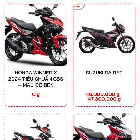
đến
49.400.000 ₫
HONDA WINNER X
SUZUKI RAIDER
2024 TIÊU CHUẨN CBS
– MÀU ĐỎ ĐEN
0
₫
46.000.000
₫
–
Khoảng
47.300.000
₫
giá:
từ
46.000.00
đến
47.300.00