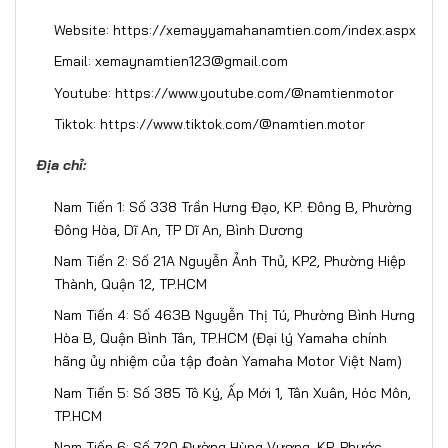
Website:
https://xemayyamahanamtien.com/index.aspx
Email: xemaynamtien123@gmail.com
Youtube:
https://www.youtube.com/@namtienmotor
Tiktok:
https://www.tiktok.com/@namtien.motor
Địa chỉ:
Nam Tiến 1: Số 338 Trần Hưng Đạo, KP. Đông B, Phường
Đông Hòa, Dĩ An, TP Dĩ An, Bình Dương
Nam Tiến 2: Số 21A Nguyễn Ảnh Thủ, KP2, Phường Hiệp
Thành, Quận 12, TP.HCM
Nam Tiến 4: Số 463B Nguyễn Thị Tú, Phường Bình Hưng
Hòa B, Quận Bình Tân, TP.HCM (Đại lý Yamaha chính
hãng ủy nhiệm của tập đoàn Yamaha Motor Việt Nam)
Nam Tiến 5: Số 385 Tô Ký, Ấp Mới 1, Tân Xuân, Hóc Môn,
TP.HCM
Nam Tiến 6: Số 720 Đường Hùng Vương, KP. Phước