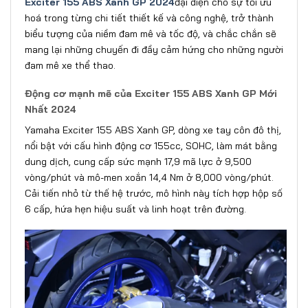
Exciter 155 ABS Xanh GP 2024
đại diện cho sự tối ưu
hoá trong từng chi tiết thiết kế và công nghệ, trở thành
biểu tượng của niềm đam mê và tốc độ, và chắc chắn sẽ
mang lại những chuyến đi đầy cảm hứng cho những người
đam mê xe thể thao.
Động cơ mạnh mẽ của
Exciter 155 ABS Xanh GP Mới
Nhất 2024
Yamaha Exciter 155 ABS Xanh GP, dòng xe tay côn đô thị,
nổi bật với cấu hình động cơ 155cc, SOHC, làm mát bằng
dung dịch, cung cấp sức mạnh 17,9 mã lực ở 9,500
vòng/phút và mô-men xoắn 14,4 Nm ở 8,000 vòng/phút.
Cải tiến nhỏ từ thế hệ trước, mô hình này tích hợp hộp số
6 cấp, hứa hẹn hiệu suất và linh hoạt trên đường.