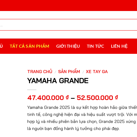
HỦ
TẤT CẢ SẢN PHẨM
GIỚI THIỆU
TIN TỨC
LIÊN HỆ
TRANG CHỦ
SẢN PHẨM
XE TAY GA
/
/
YAMAHA GRANDE
Khoả
47.400.000
₫
–
52.500.000
₫
giá:
Yamaha Grande 2025 là sự kết hợp hoàn hảo giữa thiế
từ
tinh tế, công nghệ hiện đại và hiệu suất vượt trội. Với 
47.40
hợp lý và nhiều phiên bản lựa chọn, Grande 2025 xứng
đến
52.50
là người bạn đồng hành lý tưởng cho phái đẹp.