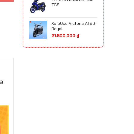
65.700.000 ₫
TCS
đến
75.300.000 ₫
Xe 50cc Victoria AT88-
Royal
21.500.000
₫
ất