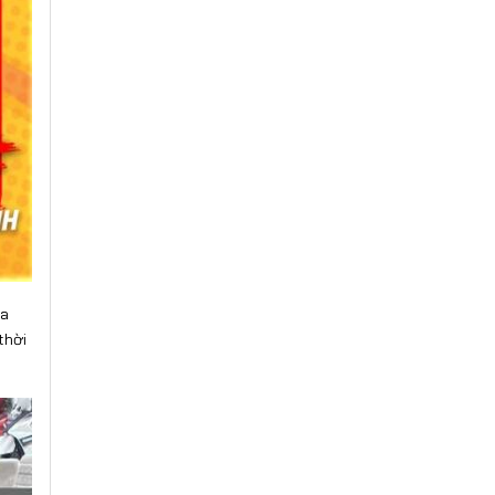
ừa
thời