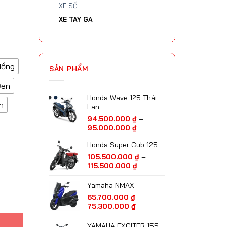
XE SỐ
XE TAY GA
Hồng
SẢN PHẨM
Đen
Honda Wave 125 Thái
n
Lan
94.500.000
₫
–
Khoảng
95.000.000
₫
giá:
Honda Super Cub 125
từ
94.500.000 ₫
105.500.000
₫
–
đến
Khoảng
115.500.000
₫
95.000.000 ₫
giá:
từ
Yamaha NMAX
105.500.000 ₫
65.700.000
₫
–
đến
Khoảng
75.300.000
₫
115.500.000 ₫
giá:
từ
YAMAHA EXCITER 155