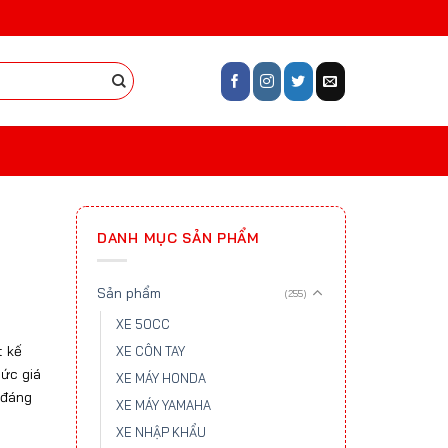
DANH MỤC SẢN PHẨM
Sản phẩm
(255)
ng
XE 50CC
t kế
XE CÔN TAY
mức giá
0.000 ₫
XE MÁY HONDA
 đáng
XE MÁY YAMAHA
0.000 ₫
XE NHẬP KHẨU