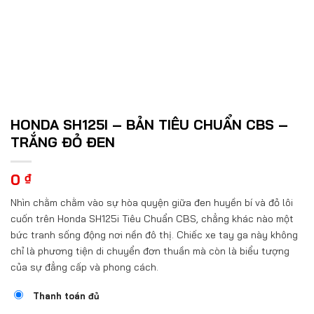
HONDA SH125I – BẢN TIÊU CHUẨN CBS –
TRẮNG ĐỎ ĐEN
0
₫
Nhìn chằm chằm vào sự hòa quyện giữa đen huyền bí và đỏ lôi
cuốn trên Honda SH125i Tiêu Chuẩn CBS, chẳng khác nào một
bức tranh sống động nơi nền đô thị. Chiếc xe tay ga này không
chỉ là phương tiện di chuyển đơn thuần mà còn là biểu tượng
của sự đẳng cấp và phong cách.
Thanh toán đủ