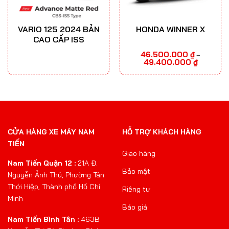
VARIO 125 2024 BẢN
HONDA WINNER X
CAO CẤP ISS
46.500.000
₫
–
Khoảng
49.400.000
₫
giá:
từ
46.500.00
đến
49.400.00
CỬA HÀNG XE MÁY NAM
HỖ TRỢ KHÁCH HÀNG
TIẾN
Giao hàng
Nam Tiến Quận 12 :
21A Đ.
Bảo mật
Nguyễn Ảnh Thủ, Phường Tân
Thới Hiệp, Thành phố Hồ Chí
Riêng tư
Minh
Báo giá
Nam Tiến Bình Tân :
463B