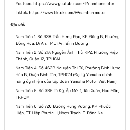
Youtube:
https://www.youtube.com/@namtienmotor
Tiktok:
https://www.tiktok.com/@namtien.motor
Địa chỉ:
Nam Tiến 1: Số 338 Trần Hưng Đạo, KP. Đông B, Phường
Đông Hòa, Dĩ An, TP Dĩ An, Bình Dương
Nam Tiến 2: Số 21A Nguyễn Ảnh Thủ, KP2, Phường Hiệp
Thành, Quận 12, TP.HCM
Nam Tiến 4: Số 463B Nguyễn Thị Tú, Phường Bình Hưng
Hòa B, Quận Bình Tân, TP.HCM (Đại lý Yamaha chính
hãng ủy nhiệm của tập đoàn Yamaha Motor Việt Nam)
Nam Tiến 5: Số 385 Tô Ký, Ấp Mới 1, Tân Xuân, Hóc Môn,
TP.HCM
Nam Tiến 6: Số 720 Đường Hùng Vương, KP. Phước
Hiệp, TT. Hiệp Phước, H,Nhơn Trạch, T. Đồng Nai​​​