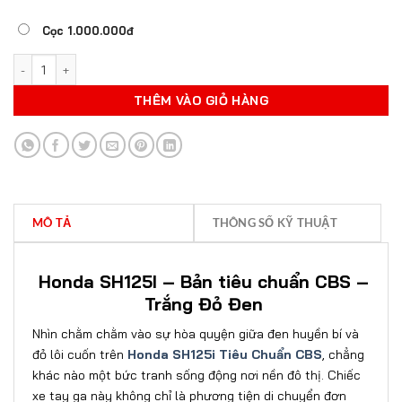
Cọc 1.000.000đ
HONDA SH125I - BẢN TIÊU CHUẨN CBS - TRẮNG ĐỎ ĐEN số lượng
THÊM VÀO GIỎ HÀNG
MÔ TẢ
THÔNG SỐ KỸ THUẬT
Honda SH125I – Bản tiêu chuẩn CBS –
Trắng Đỏ Đen
Nhìn chằm chằm vào sự hòa quyện giữa đen huyền bí và
đỏ lôi cuốn trên
Honda SH125i Tiêu Chuẩn CBS
, chẳng
khác nào một bức tranh sống động nơi nền đô thị. Chiếc
xe tay ga này không chỉ là phương tiện di chuyển đơn