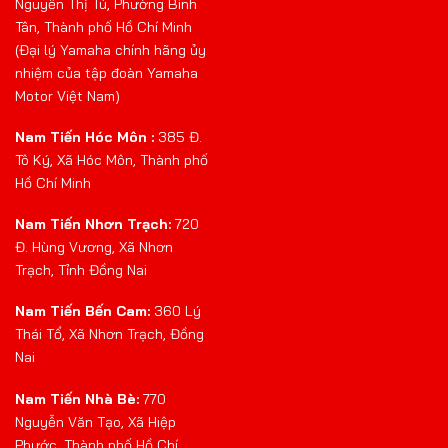
Nguyễn Thị Tú, Phường Bình
Tân, Thành phố Hồ Chí Minh
(Đại lý Yamaha chính hãng ủy
nhiệm của tập đoàn Yamaha
Motor Việt Nam)
Nam Tiến Hóc Môn :
385 Đ.
Tô Ký, Xã Hóc Môn, Thành phố
Hồ Chí Minh
Nam Tiến Nhơn Trạch:
720
Đ. Hùng Vương, Xã Nhơn
Trạch, Tỉnh Đồng Nai
Nam Tiến Bến Cam:
360 Lý
Thái Tổ, Xã Nhơn Trạch, Đồng
Nai
Nam Tiến Nhà Bè:
770
Nguyễn Văn Tạo, Xã Hiệp
Phước, Thành phố Hồ Chí