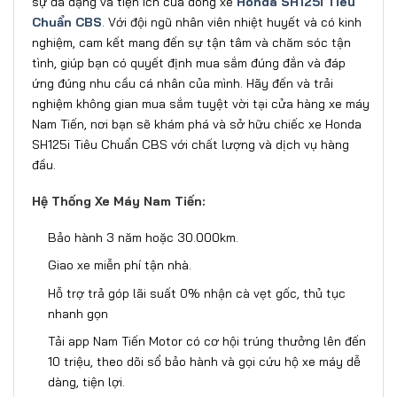
sự đa dạng và tiện ích của dòng xe
Honda SH125i Tiêu
Chuẩn CBS
. Với đội ngũ nhân viên nhiệt huyết và có kinh
nghiệm, cam kết mang đến sự tận tâm và chăm sóc tận
tình, giúp bạn có quyết định mua sắm đúng đắn và đáp
ứng đúng nhu cầu cá nhân của mình. Hãy đến và trải
nghiệm không gian mua sắm tuyệt vời tại cửa hàng xe máy
Nam Tiến, nơi bạn sẽ khám phá và sở hữu chiếc xe Honda
SH125i Tiêu Chuẩn CBS với chất lượng và dịch vụ hàng
đầu.
Hệ Thống Xe Máy Nam Tiến:
Bảo hành 3 năm hoặc 30.000km.
Giao xe miễn phí tận nhà.
Hỗ trợ trả góp lãi suất 0% nhận cà vẹt gốc, thủ tục
nhanh gọn
Tải app Nam Tiến Motor có cơ hội trúng thưởng lên đến
10 triệu, theo dõi sổ bảo hành và gọi cứu hộ xe máy dễ
dàng, tiện lợi.