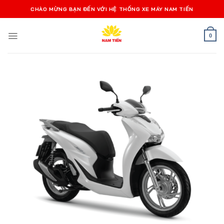
Bỏ
CHÀO MỪNG BẠN ĐẾN VỚI HỆ THỐNG XE MÁY NAM TIẾN
qua
nội
0
dung