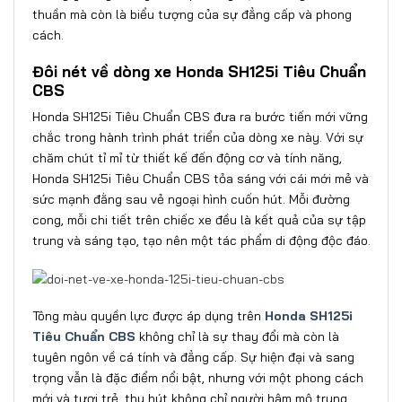
thuần mà còn là biểu tượng của sự đẳng cấp và phong
cách.
Đôi nét về dòng xe Honda SH125i Tiêu Chuẩn
CBS
Honda SH125i Tiêu Chuẩn CBS đưa ra bước tiến mới vững
chắc trong hành trình phát triển của dòng xe này.
Với sự
chăm chút tỉ mỉ từ thiết kế đến động cơ và tính năng,
Honda SH125i Tiêu Chuẩn CBS tỏa sáng với cái mới mẻ và
sức mạnh đằng sau vẻ ngoại hình cuốn hút. Mỗi đường
cong, mỗi chi tiết trên chiếc xe đều là kết quả của sự tập
trung và sáng tạo, tạo nên một tác phẩm di động độc đáo.
Tông màu quyền lực được áp dụng trên
Honda SH125i
Tiêu Chuẩn CBS
không chỉ là sự thay đổi mà còn là
tuyên ngôn về cá tính và đẳng cấp. Sự hiện đại và sang
trọng vẫn là đặc điểm nổi bật, nhưng với một phong cách
mới và tươi trẻ, thu hút không chỉ người hâm mộ trung