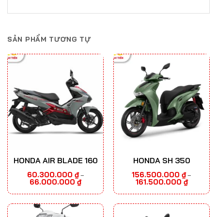
SẢN PHẨM TƯƠNG TỰ
HONDA AIR BLADE 160
HONDA SH 350
60.300.000
₫
156.500.000
₫
–
–
Khoảng
Khoảng
66.000.000
₫
161.500.000
₫
giá:
giá:
từ
từ
60.300.000 ₫
156.500.0
đến
đến
66.000.000 ₫
161.500.00