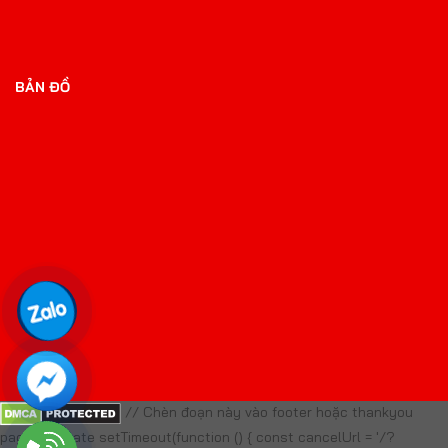
BẢN ĐỒ
// Chèn đoạn này vào footer hoặc thankyou
page template setTimeout(function () { const cancelUrl = '/?