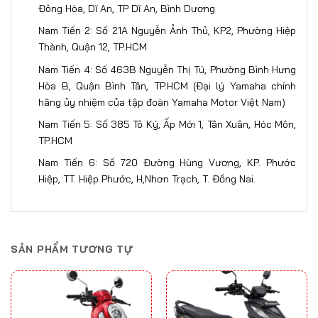
Đông Hòa, Dĩ An, TP Dĩ An, Bình Dương
Nam Tiến 2: Số 21A Nguyễn Ảnh Thủ, KP2, Phường Hiệp
Thành, Quận 12, TP.HCM
Nam Tiến 4: Số 463B Nguyễn Thị Tú, Phường Bình Hưng
Hòa B, Quận Bình Tân, TP.HCM (Đại lý Yamaha chính
hãng ủy nhiệm của tập đoàn Yamaha Motor Việt Nam)
Nam Tiến 5: Số 385 Tô Ký, Ấp Mới 1, Tân Xuân, Hóc Môn,
TP.HCM
Nam Tiến 6: Số 720 Đường Hùng Vương, KP. Phước
Hiệp, TT. Hiệp Phước, H,Nhơn Trạch, T. Đồng Nai​​​.
SẢN PHẨM TƯƠNG TỰ