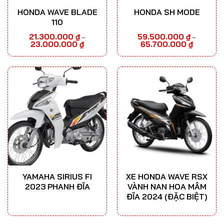
HONDA WAVE BLADE
HONDA SH MODE
110
21.300.000
₫
59.500.000
₫
–
–
Khoảng
Khoảng
23.000.000
₫
65.700.000
₫
giá:
giá:
từ
từ
21.300.000 ₫
59.500.00
đến
đến
23.000.000 ₫
65.700.00
YAMAHA SIRIUS FI
XE HONDA WAVE RSX
2023 PHANH ĐĨA
VÀNH NAN HOA MÂM
ĐĨA 2024 (ĐẶC BIỆT)