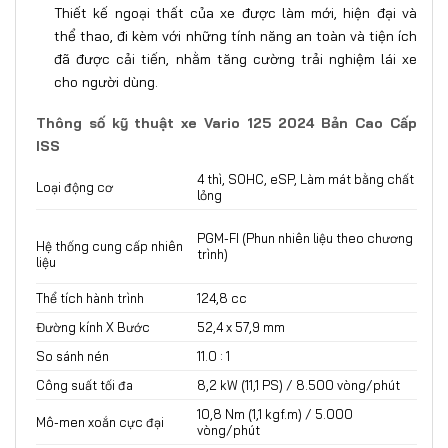
Thiết kế ngoại thất của xe được làm mới, hiện đại và
thể thao, đi kèm với những tính năng an toàn và tiện ích
đã được cải tiến, nhằm tăng cường trải nghiệm lái xe
cho người dùng.
Thông số kỹ thuật xe Vario 125 2024 Bản Cao Cấp
ISS
4 thì, SOHC, eSP, Làm mát bằng chất
Loại động cơ
lỏng
PGM-FI (Phun nhiên liệu theo chương
Hệ thống cung cấp nhiên
trình)
liệu
Thể tích hành trình
124,8 cc
Đường kính X Bước
52,4 x 57,9 mm
So sánh nén
11.0 : 1
Công suất tối đa
8,2 kW (11,1 PS) / 8.500 vòng/phút
10,8 Nm (1,1 kgf.m) / 5.000
Mô-men xoắn cực đại
vòng/phút