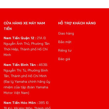
CỬA HÀNG XE MÁY NAM
HỖ TRỢ KHÁCH HÀNG
TIẾN
Giao hàng
Nam Tiến Quận 12 :
21A Đ.
Bảo mật
Nguyễn Ảnh Thủ, Phường Tân
Thới Hiệp, Thành phố Hồ Chí
Riêng tư
Minh
Báo giá
Nam Tiến Bình Tân :
463B
Nguyễn Thị Tú, Phường Bình
Tân, Thành phố Hồ Chí Minh
(Đại lý Yamaha chính hãng ủy
nhiệm của tập đoàn Yamaha
Motor Việt Nam)
Nam Tiến Hóc Môn :
385 Đ.
Tô Ký, Xã Hóc Môn, Thành phố