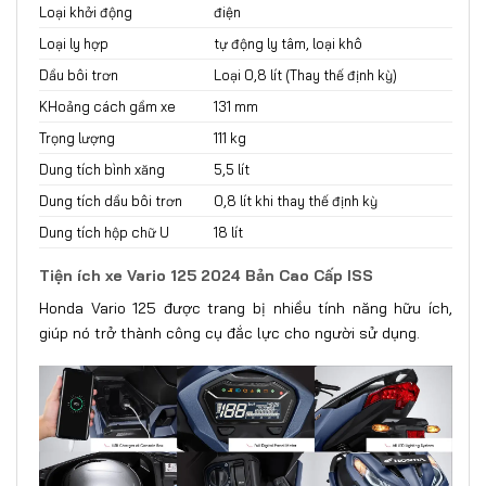
Loại khởi động
điện
Loại ly hợp
tự động ly tâm, loại khô
Dầu bôi trơn
Loại 0,8 lít (Thay thế định kỳ)
KHoảng cách gầm xe
131 mm
Trọng lượng
111 kg
Dung tích bình xăng
5,5 lít
Dung tích dầu bôi trơn
0,8 lít khi thay thế định kỳ
Dung tích hộp chữ U
18 lít
Tiện ích xe Vario 125 2024 Bản Cao Cấp ISS
Honda Vario 125 được trang bị nhiều tính năng hữu ích,
giúp nó trở thành công cụ đắc lực cho người sử dụng.