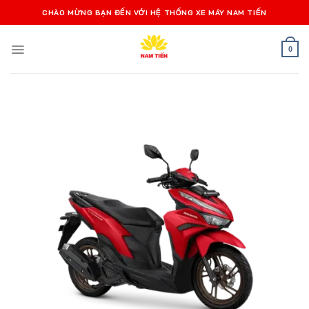
Bỏ
CHÀO MỪNG BẠN ĐẾN VỚI HỆ THỐNG XE MÁY NAM TIẾN
qua
nội
0
dung