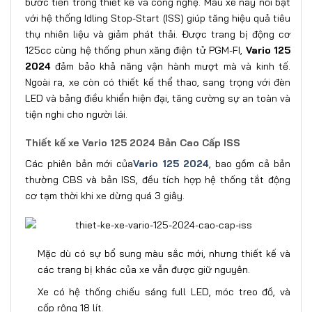
bước tiến trong thiết kế và công nghệ. Mẫu xe này nổi bật
với hệ thống Idling Stop-Start (ISS) giúp tăng hiệu quả tiêu
thụ nhiên liệu và giảm phát thải. Được trang bị động cơ
125cc cùng hệ thống phun xăng điện tử PGM-FI,
Vario 125
2024
đảm bảo khả năng vận hành mượt mà và kinh tế.
Ngoài ra, xe còn có thiết kế thể thao, sang trọng với đèn
LED và bảng điều khiển hiện đại, tăng cường sự an toàn và
tiện nghi cho người lái.
Thiết kế xe Vario 125 2024 Bản Cao Cấp ISS
Các phiên bản mới của
Vario 125 2024
, bao gồm cả bản
thường CBS và bản ISS, đều tích hợp hệ thống tắt động
cơ tạm thời khi xe dừng quá 3 giây.
Mặc dù có sự bổ sung màu sắc mới, nhưng thiết kế và
các trang bị khác của xe vẫn được giữ nguyên.
Xe có hệ thống chiếu sáng full LED, móc treo đồ, và
cốp rộng 18 lít.