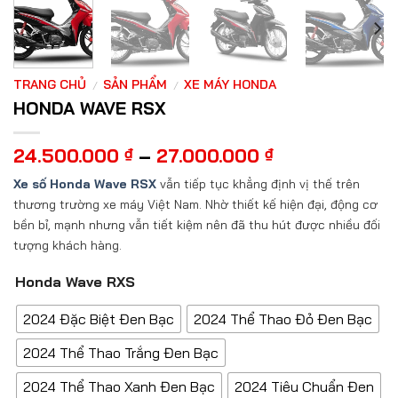
TRANG CHỦ
SẢN PHẨM
XE MÁY HONDA
/
/
HONDA WAVE RSX
Khoảng
24.500.000
₫
–
27.000.000
₫
giá:
Xe số Honda Wave RSX
vẫn tiếp tục khẳng định vị thế trên
từ
thương trường xe máy Việt Nam. Nhờ thiết kế hiện đại, động cơ
24.500.000 ₫
bền bỉ, mạnh nhưng vẫn tiết kiệm nên đã thu hút được nhiều đối
đến
27.000.000 ₫
tượng khách hàng.
Honda Wave RXS
2024 Đặc Biệt Đen Bạc
2024 Thể Thao Đỏ Đen Bạc
2024 Thể Thao Trắng Đen Bạc
2024 Thể Thao Xanh Đen Bạc
2024 Tiêu Chuẩn Đen