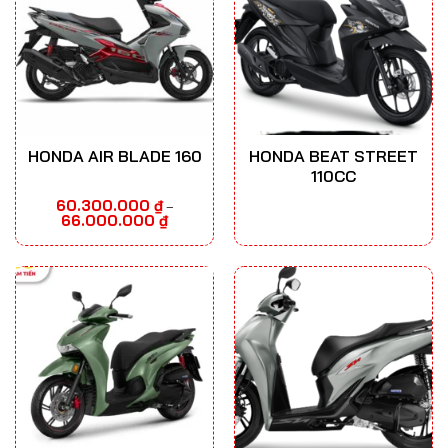
HONDA AIR BLADE 160
HONDA BEAT STREET
110CC
60.300.000
₫
–
Khoảng
66.000.000
₫
giá:
từ
60.300.000 ₫
đến
66.000.000 ₫