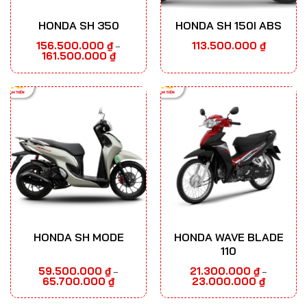
HONDA SH 350
HONDA SH 150I ABS
156.500.000
₫
113.500.000
₫
–
Khoảng
161.500.000
₫
giá:
từ
156.500.000 ₫
đến
161.500.000 ₫
HONDA SH MODE
HONDA WAVE BLADE
110
59.500.000
₫
21.300.000
₫
–
–
Khoảng
Khoảng
65.700.000
₫
23.000.000
₫
giá:
giá:
từ
từ
59.500.000 ₫
21.300.000