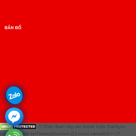
BẢN ĐỒ
// Chèn đoạn này vào footer hoặc thankyou
page template setTimeout(function () { const cancelUrl = '/?