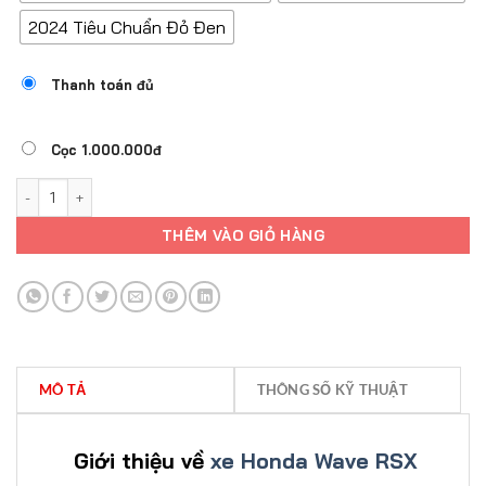
2024 Tiêu Chuẩn Đỏ Đen
Thanh toán đủ
Cọc 1.000.000đ
HONDA WAVE RSX số lượng
THÊM VÀO GIỎ HÀNG
MÔ TẢ
THÔNG SỐ KỸ THUẬT
Giới thiệu về
xe Honda Wave RSX