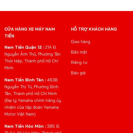
đến
đến
65.700.000 ₫
23.000.00
CỬA HÀNG XE MÁY NAM
HỖ TRỢ KHÁCH HÀNG
TIẾN
Giao hàng
Nam Tiến Quận 12 :
21A Đ.
Bảo mật
Nguyễn Ảnh Thủ, Phường Tân
Thới Hiệp, Thành phố Hồ Chí
Riêng tư
Minh
Báo giá
Nam Tiến Bình Tân :
463B
Nguyễn Thị Tú, Phường Bình
Tân, Thành phố Hồ Chí Minh
(Đại lý Yamaha chính hãng ủy
nhiệm của tập đoàn Yamaha
Motor Việt Nam)
Nam Tiến Hóc Môn :
385 Đ.