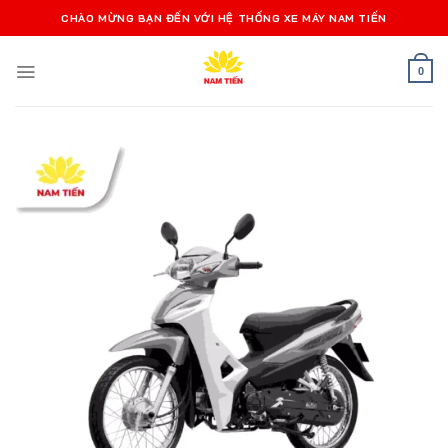
Bỏ
CHÀO MỪNG BẠN ĐẾN VỚI HỆ THỐNG XE MÁY NAM TIẾN
qua
nội
0
dung