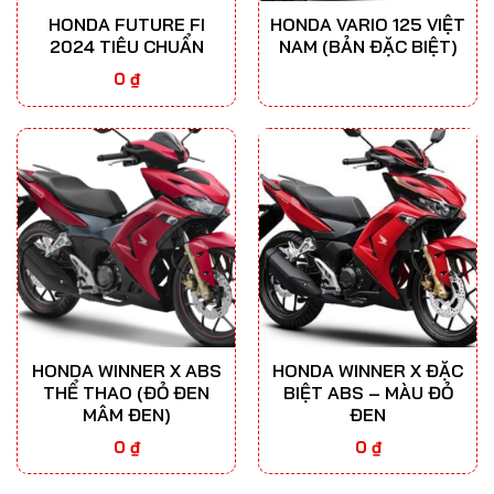
HONDA FUTURE FI
HONDA VARIO 125 VIỆT
2024 TIÊU CHUẨN
NAM (BẢN ĐẶC BIỆT)
0
₫
HONDA WINNER X ABS
HONDA WINNER X ĐẶC
THỂ THAO (ĐỎ ĐEN
BIỆT ABS – MÀU ĐỎ
MÂM ĐEN)
ĐEN
0
₫
0
₫