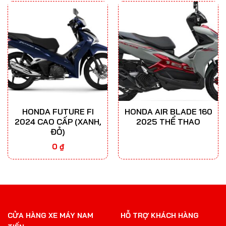
HONDA FUTURE FI
HONDA AIR BLADE 160
2024 CAO CẤP (XANH,
2025 THỂ THAO
ĐỎ)
0
₫
CỬA HÀNG XE MÁY NAM
HỖ TRỢ KHÁCH HÀNG