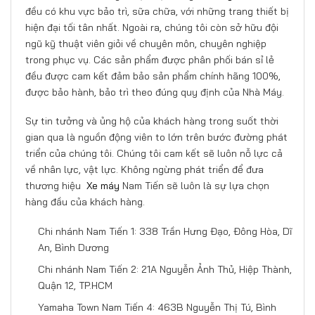
đều có khu vực bảo trì, sữa chữa, với những trang thiết bị
hiện đại tối tân nhất. Ngoài ra, chúng tôi còn sở hữu đội
ngũ kỹ thuật viên giỏi về chuyên môn, chuyên nghiệp
trong phục vụ. Các sản phẩm được phân phối bán sỉ lẻ
đều được cam kết đảm bảo sản phẩm chính hãng 100%,
được bảo hành, bảo trì theo đúng quy định của Nhà Máy.
Sự tin tưởng và ủng hộ của khách hàng trong suốt thời
gian qua là nguồn động viên to lớn trên bước đường phát
triển của chúng tôi. Chúng tôi cam kết sẽ luôn nỗ lực cả
về nhân lực, vật lực. Không ngừng phát triển để đưa
thương hiệu
Xe máy
Nam Tiến sẽ luôn là sự lựa chọn
hàng đầu của khách hàng.
Chi nhánh Nam Tiến 1: 338 Trần Hưng Đạo, Đông Hòa, Dĩ
An, Bình Dương
Chi nhánh Nam Tiến 2: 21A Nguyễn Ảnh Thủ, Hiệp Thành,
Quận 12, TP.HCM
Yamaha Town Nam Tiến 4: 463B Nguyễn Thị Tú, Bình