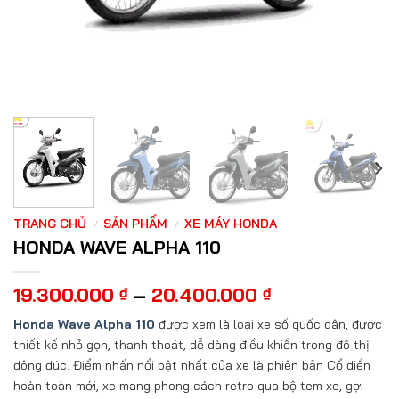
TRANG CHỦ
SẢN PHẨM
XE MÁY HONDA
/
/
HONDA WAVE ALPHA 110
Khoảng
19.300.000
₫
–
20.400.000
₫
giá:
Honda Wave Alpha 110
được xem là loại xe số quốc dân, được
từ
thiết kế nhỏ gọn, thanh thoát, dễ dàng điều khiển trong đô thị
19.300.000 ₫
đông đúc. Điểm nhấn nổi bật nhất của xe là phiên bản Cổ điển
đến
20.400.000 ₫
hoàn toàn mới, xe mang phong cách retro qua bộ tem xe, gợi