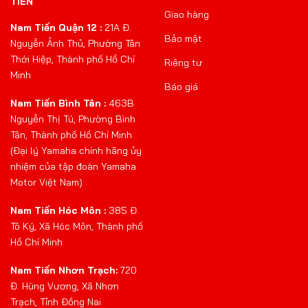
TIẾN
Giao hàng
Nam Tiến Quận 12 :
21A Đ.
Bảo mật
Nguyễn Ảnh Thủ, Phường Tân
Thới Hiệp, Thành phố Hồ Chí
Riêng tư
Minh
Báo giá
Nam Tiến Bình Tân :
463B
Nguyễn Thị Tú, Phường Bình
Tân, Thành phố Hồ Chí Minh
(Đại lý Yamaha chính hãng ủy
nhiệm của tập đoàn Yamaha
Motor Việt Nam)
Nam Tiến Hóc Môn :
385 Đ.
Tô Ký, Xã Hóc Môn, Thành phố
Hồ Chí Minh
Nam Tiến Nhơn Trạch:
720
Đ. Hùng Vương, Xã Nhơn
Trạch, Tỉnh Đồng Nai