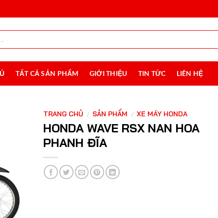
HỦ
TẤT CẢ SẢN PHẨM
GIỚI THIỆU
TIN TỨC
LIÊN HỆ
TRANG CHỦ
SẢN PHẨM
XE MÁY HONDA
/
/
HONDA WAVE RSX NAN HOA
PHANH ĐĨA