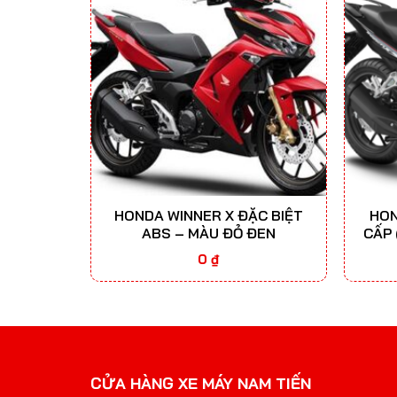
HONDA WINNER X ĐẶC BIỆT
HON
ABS – MÀU ĐỎ ĐEN
CẤP 
0
₫
CỬA HÀNG XE MÁY NAM TIẾN