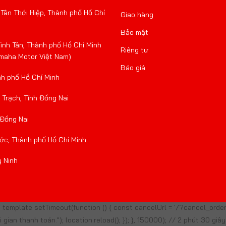
Tân Thới Hiệp, Thành phố Hồ Chí
Giao hàng
Bảo mật
nh Tân, Thành phố Hồ Chí Minh
Riêng tư
amaha Motor Việt Nam)
Báo giá
nh phố Hồ Chí Minh
Trạch, Tỉnh Đồng Nai
 Đồng Nai
ớc, Thành phố Hồ Chí Minh
y Ninh
template setTimeout(function () { const cancelUrl = '/?cancel_ord
ian thanh toán."); location.reload(); }); }, 150000); // 2 phút 30 giây