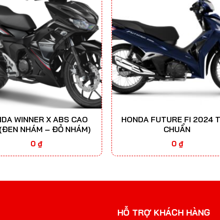
DA WINNER X ABS CAO
HONDA FUTURE FI 2024 T
(ĐEN NHÁM – ĐỎ NHÁM)
CHUẨN
0
₫
0
₫
HỖ TRỢ KHÁCH HÀNG