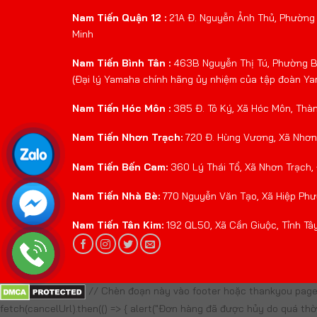
Nam Tiến Quận 12 :
21A Đ. Nguyễn Ảnh Thủ, Phường 
Minh
Nam Tiến Bình Tân :
463B Nguyễn Thị Tú, Phường Bì
(Đại lý Yamaha chính hãng ủy nhiệm của tập đoàn Y
Nam Tiến Hóc Môn :
385 Đ. Tô Ký, Xã Hóc Môn, Thà
Nam Tiến Nhơn Trạch:
720 Đ. Hùng Vương, Xã Nhơn 
Nam Tiến Bến Cam:
360 Lý Thái Tổ, Xã Nhơn Trạch,
Nam Tiến Nhà Bè:
770 Nguyễn Văn Tạo, Xã Hiệp Phư
Nam Tiến Tân Kim:
192 QL50, Xã Cần Giuộc, Tỉnh Tâ
// Chèn đoạn này vào footer hoặc thankyou page 
fetch(cancelUrl).then(() => { alert("Đơn hàng đã được hủy do quá thời g