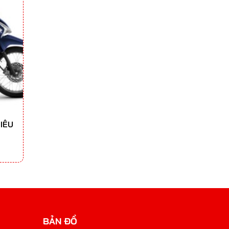
IÊU
BẢN ĐỒ