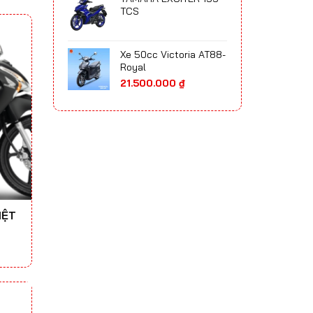
65.700.000 ₫
TCS
đến
75.300.000 ₫
Xe 50cc Victoria AT88-
Royal
21.500.000
₫
IỆT