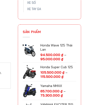
XE SỐ
XE TAY GA
SẢN PHẨM
Honda Wave 125 Thái
Lan
94.500.000
₫
–
Khoảng
95.000.000
₫
giá:
Honda Super Cub 125
từ
94.500.000 ₫
,
105.500.000
₫
–
đến
Khoảng
115.500.000
₫
95.000.000 ₫
giá:
từ
Yamaha NMAX
105.500.000 ₫
65.700.000
₫
–
đến
Khoảng
75.300.000
₫
115.500.000 ₫
giá:
từ
YAMAHA EXCITER 155