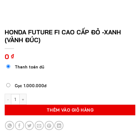
HONDA FUTURE FI CAO CẤP ĐỎ -XANH
(VÀNH ĐÚC)
0
₫
Thanh toán đủ
Cọc 1.000.000đ
HONDA FUTURE FI CAO CẤP ĐỎ -XANH (VÀNH ĐÚC) số lượng
THÊM VÀO GIỎ HÀNG