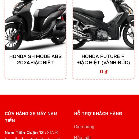
HONDA SH MODE ABS
HONDA FUTURE FI
2024 ĐẶC BIỆT
ĐẶC BIỆT (VÀNH ĐÚC)
0
₫
CỬA HÀNG XE MÁY NAM
HỖ TRỢ KHÁCH HÀNG
TIẾN
Giao hàng
Nam Tiến Quận 12 :
21A Đ.
Bảo mật