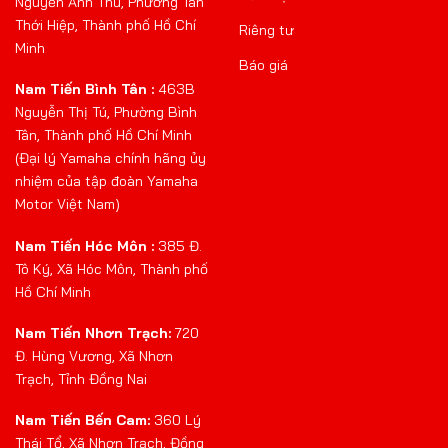
Nguyễn Ảnh Thủ, Phường Tân
Thới Hiệp, Thành phố Hồ Chí
Riêng tư
Minh
Báo giá
Nam Tiến Bình Tân :
463B
Nguyễn Thị Tú, Phường Bình
Tân, Thành phố Hồ Chí Minh
(Đại lý Yamaha chính hãng ủy
nhiệm của tập đoàn Yamaha
Motor Việt Nam)
Nam Tiến Hóc Môn :
385 Đ.
Tô Ký, Xã Hóc Môn, Thành phố
Hồ Chí Minh
Nam Tiến Nhơn Trạch:
720
Đ. Hùng Vương, Xã Nhơn
Trạch, Tỉnh Đồng Nai
Nam Tiến Bến Cam:
360 Lý
Thái Tổ, Xã Nhơn Trạch, Đồng