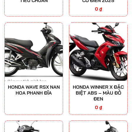
TIÊU CHUẨN
CỔ ĐIỂN 2025
0
₫
HONDA WAVE RSX NAN
HONDA WINNER X ĐẶC
HOA PHANH ĐĨA
BIỆT ABS – MÀU ĐỎ
ĐEN
0
₫