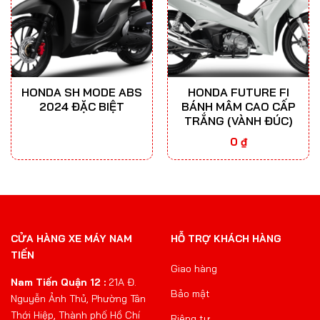
HONDA SH MODE ABS
HONDA FUTURE FI
2024 ĐẶC BIỆT
BÁNH MÂM CAO CẤP
TRẮNG (VÀNH ĐÚC)
0
₫
CỬA HÀNG XE MÁY NAM
HỖ TRỢ KHÁCH HÀNG
TIẾN
Giao hàng
Nam Tiến Quận 12 :
21A Đ.
Bảo mật
Nguyễn Ảnh Thủ, Phường Tân
Thới Hiệp, Thành phố Hồ Chí
Riêng tư