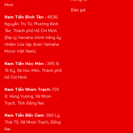
Minh
Báo giá
Nam Tiến Bình Tân :
463B
Nguyễn Thị Tú, Phường Bình
Tân, Thành phố Hồ Chí Minh
(Đại lý Yamaha chính hãng ủy
nhiệm của tập đoàn Yamaha
Motor Việt Nam)
Nam Tiến Hóc Môn :
385 Đ.
Tô Ký, Xã Hóc Môn, Thành phố
Hồ Chí Minh
Nam Tiến Nhơn Trạch:
720
Đ. Hùng Vương, Xã Nhơn
Trạch, Tỉnh Đồng Nai
Nam Tiến Bến Cam:
360 Lý
Thái Tổ, Xã Nhơn Trạch, Đồng
Nai