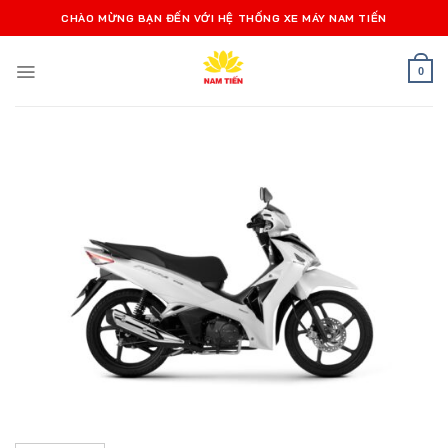
Bỏ
CHÀO MỪNG BẠN ĐẾN VỚI HỆ THỐNG XE MÁY NAM TIẾN
qua
nội
0
dung