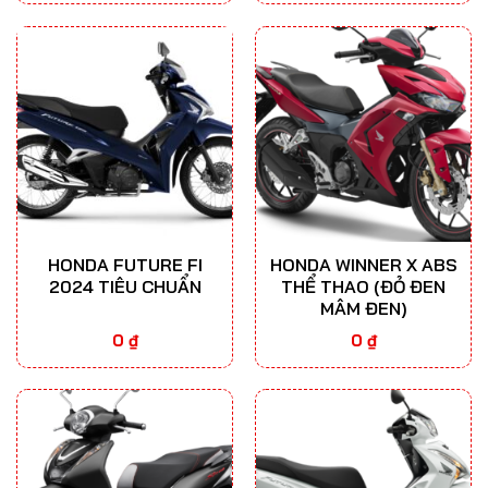
HONDA FUTURE FI
HONDA WINNER X ABS
2024 TIÊU CHUẨN
THỂ THAO (ĐỎ ĐEN
MÂM ĐEN)
0
₫
0
₫