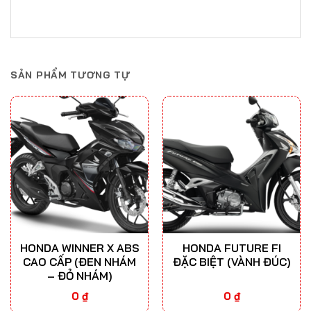
SẢN PHẨM TƯƠNG TỰ
HONDA WINNER X ABS
HONDA FUTURE FI
CAO CẤP (ĐEN NHÁM
ĐẶC BIỆT (VÀNH ĐÚC)
– ĐỎ NHÁM)
0
₫
0
₫