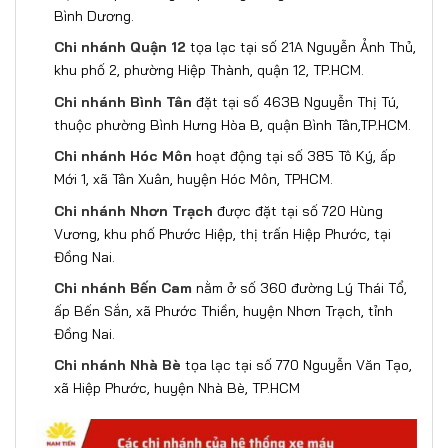
Bình Dương.
Chi nhánh Quận 12
tọa lạc tại số 21A Nguyễn Ảnh Thủ,
khu phố 2, phường Hiệp Thành, quận 12, TP.HCM.
Chi nhánh Bình Tân
đặt tại số 463B Nguyễn Thị Tú,
thuộc phường Bình Hưng Hòa B, quận Bình Tân,TP.HCM.
Chi nhánh Hóc Môn
hoạt động tại số 385 Tô Ký, ấp
Mới 1, xã Tân Xuân, huyện Hóc Môn, TPHCM.
Chi nhánh Nhơn Trạch
được đặt tại số 720 Hùng
Vương, khu phố Phước Hiệp, thị trấn Hiệp Phước, tại
Đồng Nai.
Chi nhánh Bến Cam
nằm ở số 360 đường Lý Thái Tổ,
ấp Bến Sắn, xã Phước Thiền, huyện Nhơn Trạch, tỉnh
Đồng Nai.
Chi nhánh Nhà Bè
tọa lạc tại số 770 Nguyễn Văn Tạo,
xã Hiệp Phước, huyện Nhà Bè, TP.HCM