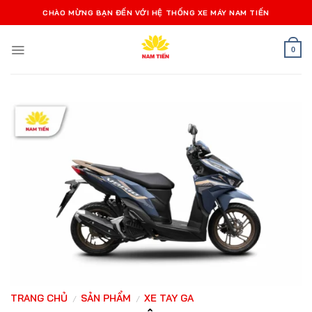
Bỏ
CHÀO MỪNG BẠN ĐẾN VỚI HỆ THỐNG XE MÁY NAM TIẾN
qua
nội
0
dung
TRANG CHỦ
SẢN PHẨM
XE TAY GA
/
/