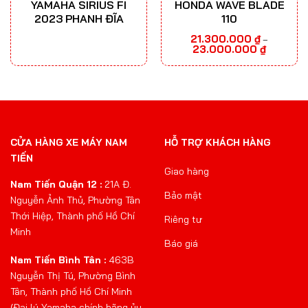
YAMAHA SIRIUS FI
HONDA WAVE BLADE
2023 PHANH ĐĨA
110
21.300.000
₫
–
Khoảng
23.000.000
₫
giá:
từ
21.300.000
đến
23.000.00
CỬA HÀNG XE MÁY NAM
HỖ TRỢ KHÁCH HÀNG
TIẾN
Giao hàng
Nam Tiến Quận 12 :
21A Đ.
Bảo mật
Nguyễn Ảnh Thủ, Phường Tân
Thới Hiệp, Thành phố Hồ Chí
Riêng tư
Minh
Báo giá
Nam Tiến Bình Tân :
463B
Nguyễn Thị Tú, Phường Bình
Tân, Thành phố Hồ Chí Minh
(Đại lý Yamaha chính hãng ủy