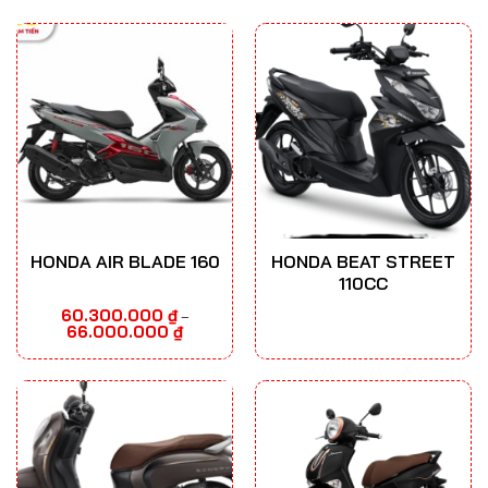
HONDA AIR BLADE 160
HONDA BEAT STREET
110CC
60.300.000
₫
–
Khoảng
66.000.000
₫
giá:
từ
60.300.000 ₫
đến
66.000.000 ₫