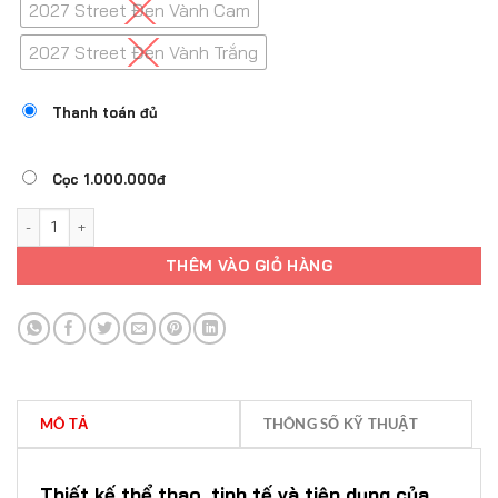
2027 Street Đen Vành Cam
2027 Street Đen Vành Trắng
Thanh toán đủ
Cọc 1.000.000đ
HONDA VARIO 125 VIỆT NAM số lượng
THÊM VÀO GIỎ HÀNG
MÔ TẢ
THÔNG SỐ KỸ THUẬT
Thiết kế thể thao, tinh tế và tiện dụng của