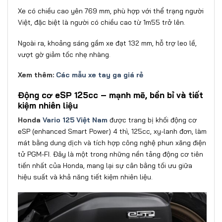
Xe có chiều cao yên 769 mm, phù hợp với thể trạng người
Việt, đặc biệt là người có chiều cao từ 1m55 trở lên.
Ngoài ra, khoảng sáng gầm xe đạt 132 mm, hỗ trợ leo lề,
vượt gờ giảm tốc nhẹ nhàng.
Xem thêm:
Các mẫu xe tay ga giá rẻ
Động cơ eSP 125cc – mạnh mẽ, bền bỉ và tiết
kiệm nhiên liệu
Honda
Vario 125 Việt Nam
được trang bị khối động cơ
eSP (enhanced Smart Power) 4 thì, 125cc, xy-lanh đơn, làm
mát bằng dung dịch và tích hợp công nghệ phun xăng điện
tử PGM-FI. Đây là một trong những nền tảng động cơ tiên
tiến nhất của Honda, mang lại sự cân bằng tối ưu giữa
hiệu suất và khả năng tiết kiệm nhiên liệu.