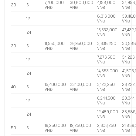
7,700,000
30,800,000
4,158,000
34,958
20
6
VNĐ
VNĐ
VNĐ
VNĐ
8,316,000
39,116,
12
VNĐ
VNĐ
16,632,000
47,432
24
VNĐ
VNĐ
11,550,000
26,950,000
3,638,250
30,588
30
6
VNĐ
VNĐ
VNĐ
VNĐ
7,276,500
34,226
12
VNĐ
VNĐ
14,553,000
41,503
24
VNĐ
VNĐ
15,400,000
23,100,000
3,122,250
26,222
40
6
VNĐ
VNĐ
VNĐ
VNĐ
6,244,500
29,344
12
VNĐ
VNĐ
12,489,000
35,589
24
VNĐ
VNĐ
19,250,000
19,250,000
2,606,250
21,856
50
6
VNĐ
VNĐ
VNĐ
VNĐ