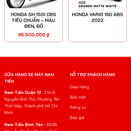
HONDA SH 150I CBS
HONDA VARIO 160 ABS
TIÊU CHUẨN – MÀU
2022
ĐEN, ĐỎ
95.500.000
₫
CỬA HÀNG XE MÁY NAM
HỖ TRỢ KHÁCH HÀNG
TIẾN
Giao hàng
Nam Tiến Quận 12 :
21A Đ.
Bảo mật
Nguyễn Ảnh Thủ, Phường Tân
Thới Hiệp, Thành phố Hồ Chí
Riêng tư
Minh
Báo giá
Nam Tiến Bình Tân :
463B