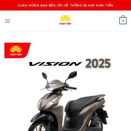
Bỏ
CHÀO MỪNG BẠN ĐẾN VỚI HỆ THỐNG XE MÁY NAM TIẾN
qua
nội
0
dung