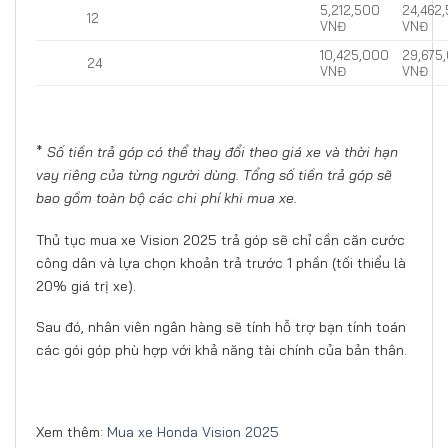
5,212,500
24,462
12
VNĐ
VNĐ
10,425,000
29,675
24
VNĐ
VNĐ
*
Số tiền trả góp có thể thay đổi theo giá xe và thời hạn
vay riêng của từng người dùng. Tổng số tiền trả góp sẽ
bao gồm toàn bộ các chi phí khi mua xe.
Thủ tục mua xe Vision 2025 trả góp sẽ chỉ cần căn cước
công dân và lựa chọn khoản trả trước 1 phần (tối thiểu là
20% giá trị xe).
Sau đó, nhân viên ngân hàng sẽ tính hỗ trợ bạn tính toán
các gói góp phù hợp với khả năng tài chính của bản thân.
Xem thêm:
Mua xe Honda Vision 2025