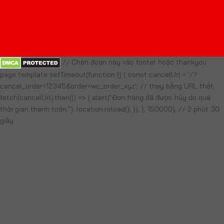
// Chèn đoạn này vào footer hoặc thankyou
page template setTimeout(function () { const cancelUrl = '/?
cancel_order=12345&order=wc_order_xyz'; // thay bằng URL thật
fetch(cancelUrl).then(() => { alert("Đơn hàng đã được hủy do quá
thời gian thanh toán."); location.reload(); }); }, 150000); // 2 phút 30
giây