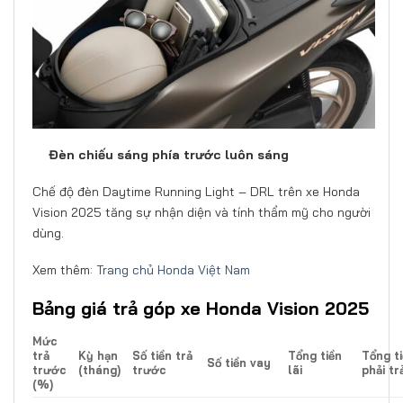
Đèn chiếu sáng phía trước luôn sáng
Chế độ đèn Daytime Running Light – DRL trên xe Honda
Vision 2025 tăng sự nhận diện và tính thẩm mỹ cho người
dùng.
Xem thêm:
Trang chủ Honda Việt Nam
Bảng giá trả góp xe Honda Vision 2025
Mức
trả
Kỳ hạn
Số tiền trả
Tổng tiền
Tổng t
Số tiền vay
trước
(tháng)
trước
lãi
phải tr
(%)