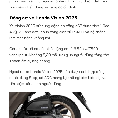
phuộc sau vẫn giữ nguyên ở dạng lò xo trụ được đặt bên
trái giảm chấn động và tăng độ ổn định.
Động cơ xe Honda Vision 2025
Xe Vision 2025 sử dụng động cơ xăng eSP dung tích 110cc
4 kỳ, xy lanh đơn, phun xăng điện tử PGM-Fi và hệ thống
làm mát bằng không khí.
Công suất tối đa của khối động cơ là 6.59 kw/7500
vòng/phút (khoảng 8,39 mã lực) giúp người dùng tăng tốc
1 cách êm ái, nhẹ nhàng.
Ngoài ra, xe Honda Vision 2025 còn được tích hợp công
nghệ Idling Stop, đề ACG mang lại trải nghiệm hiện đại và
tiết kiệm xăng cho người dùng.