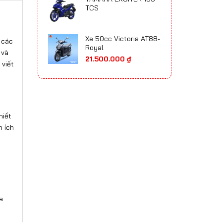
65.700.000 ₫
TCS
đến
75.300.000 ₫
Xe 50cc Victoria AT88-
 các
Royal
 và
21.500.000
₫
 viết
hiết
n ích
a