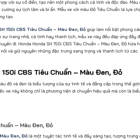
ợp với sự cổ điển, tạo nên một phong cách cá tính và độc đáo. Màu
 cường sự lịch lãm và bí ẩn. Mẫu xe với màu Đỏ Tiêu Chuẩn là lựa ch
ng tạo.
H 150i CBS Tiêu Chuẩn – Màu Đen, Đỏ
giúp làm nổi bật phong cá
h sự trang nhã, cá tính hay thanh lịch, mẫu xe này đều đáp ứng đầy 
 chuyến đi. Honda Honda SH 150i CBS Tiêu Chuẩn – Màu Đen, Đỏ hứa 
p nối và giữ nguyên những đặc trưng sang trọng và thanh lịch từ các
H 150i CBS Tiêu Chuẩn – Màu Đen, Đỏ
 đỏ và đen là biểu tượng của sự tinh tế và đẳng cấp trong thế giới
ếc xe này không chỉ là phương tiện di chuyển hiệu quả mà còn là biể
Chuẩn – Màu Đen, Đỏ
 Màu Đen, Đỏ
là một tuyệt tác tinh tế và đầy sáng tạo, tượng trưng