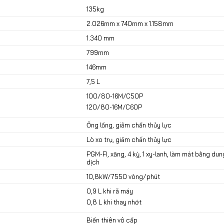
n thân
135kg
2.026mm x 740mm x 1.158mm
1.340 mm
799mm
146mm
7,5 L
100/80-16M/C50P
120/80-16M/C60P
Ống lồng, giảm chấn thủy lực
Lò xo trụ, giảm chấn thủy lực
PGM-FI, xăng, 4 kỳ, 1 xy-lanh, làm mát bằng dun
ơ
dịch
10,8kW/7550 vòng/phút
0,9 L khi rã máy
0,8 L khi thay nhớt
Biến thiên vô cấp