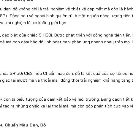
đen, đỏ không chỉ là trải nghiệm về thiết kế đẹp mắt mà còn là hàn
P+. Đằng sau vẻ ngoại hình quyến rũ là một nguồn năng lượng tiên t
 trải nghiệm lái xe không giới hạn.
đặc biệt của chiếc SH150i. Được phát triển với công nghệ tiên tiến, 
ẽ mà còn đảm bảo độ linh hoạt cao, phản ứng nhanh nhạy trên mọi l
Honda SH150i CBS Tiêu Chuẩn màu đen, đỏ là kết quả của sự tối ưu h
 giác lái mượt mà và thoải mái, đồng thời trải nghiệm khả năng tăng 
+ còn là biểu tượng của cam kết bảo vệ môi trường. Bằng cách tiết 
hỉ tạo ra những chiếc xe lái thoải mái mà còn góp phần tích cực vào v
êu Chuẩn Màu Đen, Đỏ