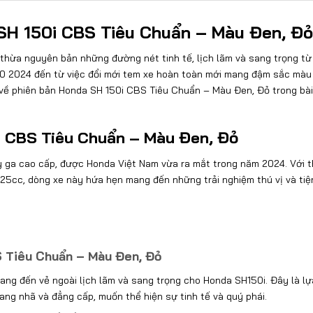
 SH 150i CBS Tiêu Chuẩn – Màu Đen, Đỏ
hừa nguyên bản những đường nét tinh tế, lịch lãm và sang trọng từ
60 2024 đến từ việc đổi mới tem xe hoàn toàn mới mang đậm sắc màu
 về phiên bản Honda SH 150i CBS Tiêu Chuẩn – Màu Đen, Đỏ trong bài
0i CBS Tiêu Chuẩn – Màu Đen, Đỏ
y ga cao cấp, được Honda Việt Nam vừa ra mắt trong năm 2024. Với t
125cc, dòng xe này hứa hẹn mang đến những trải nghiệm thú vị và tiệ
 Tiêu Chuẩn – Màu Đen, Đỏ
ng đến vẻ ngoài lịch lãm và sang trọng cho Honda SH150i. Đây là lự
ang nhã và đẳng cấp, muốn thể hiện sự tinh tế và quý phái.