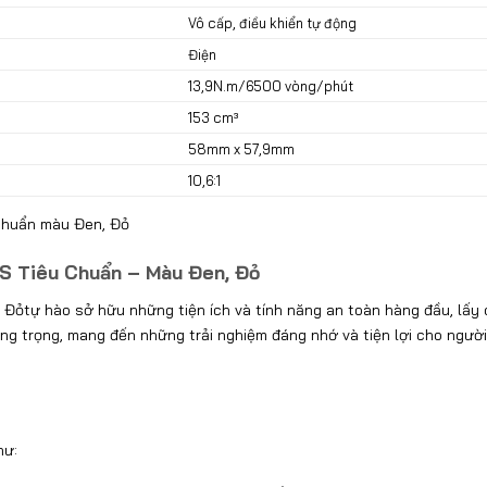
Vô cấp, điều khiển tự động
Điện
13,9N.m/6500 vòng/phút
153 cm³
58mm x 57,9mm
10,6:1
 Chuẩn màu Đen, Đỏ
BS Tiêu Chuẩn – Màu Đen, Đỏ
Đỏtự hào sở hữu những tiện ích và tính năng an toàn hàng đầu, lấy
g trọng, mang đến những trải nghiệm đáng nhớ và tiện lợi cho người 
như: