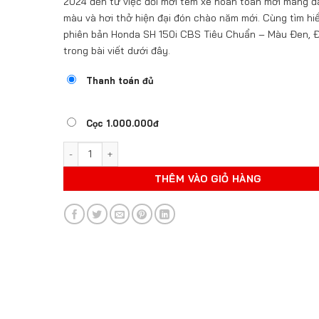
2024 đến từ việc đổi mới tem xe hoàn toàn mới mang 
màu và hơi thở hiện đại đón chào năm mới. Cùng tìm hi
phiên bản Honda SH 150i CBS Tiêu Chuẩn – Màu Đen, 
trong bài viết dưới đây.
Thanh toán đủ
Cọc 1.000.000đ
HONDA SH 150I CBS TIÊU CHUẨN - MÀU ĐEN, ĐỎ số lư
THÊM VÀO GIỎ HÀNG