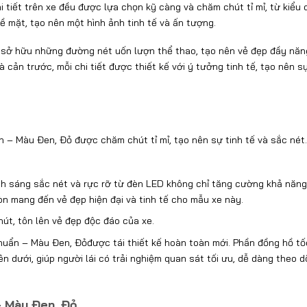
i tiết trên xe đều được lựa chọn kỹ càng và chăm chút tỉ mỉ, từ kiểu
 mặt, tạo nên một hình ảnh tinh tế và ấn tượng.
sở hữu những đường nét uốn lượn thể thao, tạo nên vẻ đẹp đầy năn
cản trước, mỗi chi tiết được thiết kế với ý tưởng tinh tế, tạo nên s
 – Màu Đen, Đỏ được chăm chút tỉ mỉ, tạo nên sự tinh tế và sắc nét
nh sáng sắc nét và rực rỡ từ đèn LED không chỉ tăng cường khả năn
òn mang đến vẻ đẹp hiện đại và tinh tế cho mẫu xe này.
út, tôn lên vẻ đẹp độc đáo của xe.
uẩn – Màu Đen, Đỏđược tái thiết kế hoàn toàn mới. Phần đồng hồ tố
ên dưới, giúp người lái có trải nghiệm quan sát tối ưu, dễ dàng theo d
– Màu Đen, Đỏ