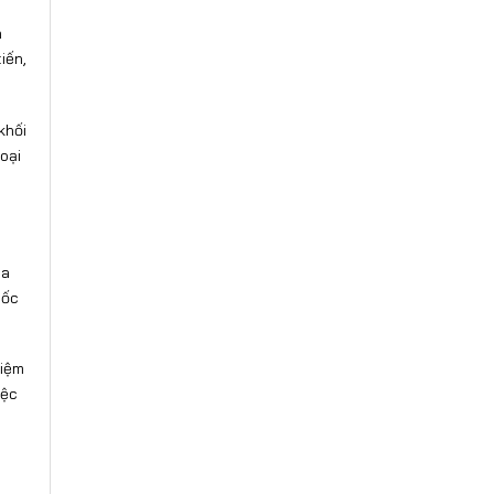
h
iến,
khối
oại
óa
tốc
kiệm
iệc