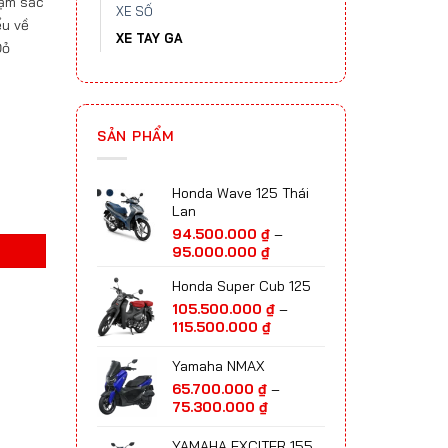
đậm sắc
XE SỐ
ểu về
XE TAY GA
Đỏ
SẢN PHẨM
Honda Wave 125 Thái
ợng
Lan
94.500.000
₫
–
Khoảng
95.000.000
₫
giá:
Honda Super Cub 125
từ
94.500.000 ₫
105.500.000
₫
–
đến
Khoảng
115.500.000
₫
95.000.000 ₫
giá:
từ
Yamaha NMAX
105.500.000 ₫
65.700.000
₫
–
đến
Khoảng
75.300.000
₫
115.500.000 ₫
giá:
từ
YAMAHA EXCITER 155