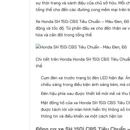
sự thời trang và sành điệu của chủ sở hữu. Mỗi ch
tổng thể cho đến các đường cong mềm mại trên bề
Xe Honda SH 150i CBS Tiêu Chuẩn – Màu Đen, Đỏ 
động và tốc độ. Từ phần đầu xe cho đến thân xe và 
hòa và cân đối trong tổng thể.
Chi tiết trên Honda Honda SH 150i CBS Tiêu Chuẩn
thể:
Cụm đèn xe trước trang bị đèn LED hiện đại. Á
chiếu sáng trong điều kiện ánh sáng kém, mà c
Đèn hậu phía sau được thiết kế mới mẻ và thu h
Mặt đồng hồ của xe Honda SH 150i CBS Tiêu Ch
được tách rời với màn hình hiển thị thông số tr
thông tin và điều khiển xe một cách tiện lợi.
Động cơ xe SH 150i CBS Tiêu Chuẩn 