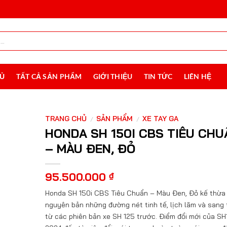
HỦ
TẤT CẢ SẢN PHẨM
GIỚI THIỆU
TIN TỨC
LIÊN HỆ
TRANG CHỦ
SẢN PHẨM
XE TAY GA
/
/
HONDA SH 150I CBS TIÊU CHU
– MÀU ĐEN, ĐỎ
95.500.000
₫
Honda SH 150i CBS Tiêu Chuẩn – Màu Đen, Đỏ kế thừa
nguyên bản những đường nét tinh tế, lịch lãm và sang 
từ các phiên bản xe SH 125 trước. Điểm đổi mới của S