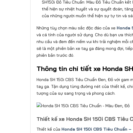
SH150i Đỏ Tiêu Chuẩn: Màu Đỏ Tiêu Chuẩn kết h
thể hiện sự nhiệt huyết và sự quyết đoán, tăng
của những người muốn thể hiện sự tự tin và sá
Những tùy chọn màu sắc độc đáo của xe
Honda S
và cá tính của người sử dụng. Cho dù bạn ưa thíc
nhu cầu và đem đến niềm vui khi trải nghiệm mỗi
sẽ là một phiên bản xe tay ga đáng mong đợi, tiế
phiên bản trước đó.
Thông tin chi tiết xe Honda S
Honda SH 150i CBS Tiêu Chuẩn Đen, Đỏ với gam màu
tay ga. Tận dụng từng đường nét của thiết kế, chi
tượng của sự sang trọng và phong cách.
Thiết kế xe Honda SH 150i CBS Tiêu 
Thiết kế của
Honda SH 150i CBS Tiêu Chuẩn –