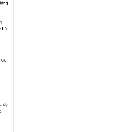
 dáng
g
ự hài
. Cụ
g
c độ
õi