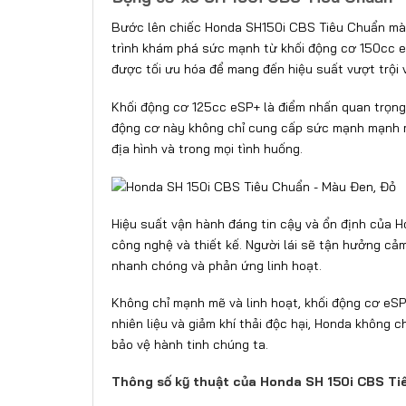
Bước lên chiếc Honda SH150i CBS Tiêu Chuẩn màu 
trình khám phá sức mạnh từ khối động cơ 150cc eS
được tối ưu hóa để mang đến hiệu suất vượt trội và
Khối động cơ 125cc eSP+ là điểm nhấn quan trọng, 
động cơ này không chỉ cung cấp sức mạnh mạnh m
địa hình và trong mọi tình huống.
Hiệu suất vận hành đáng tin cậy và ổn định của 
công nghệ và thiết kế. Người lái sẽ tận hưởng cảm
nhanh chóng và phản ứng linh hoạt.
Không chỉ mạnh mẽ và linh hoạt, khối động cơ eSP
nhiên liệu và giảm khí thải độc hại, Honda không c
bảo vệ hành tinh chúng ta.
Thông số kỹ thuật của Honda SH 150i CBS Ti