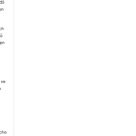
 đỏ
ọn
ch
đủ
hẹn
 xe
u
 cho