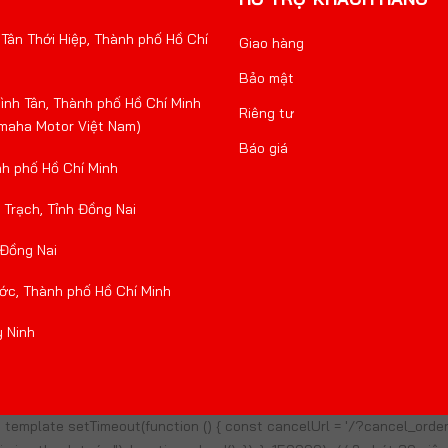
Tân Thới Hiệp, Thành phố Hồ Chí
Giao hàng
Bảo mật
nh Tân, Thành phố Hồ Chí Minh
Riêng tư
amaha Motor Việt Nam)
Báo giá
nh phố Hồ Chí Minh
Trạch, Tỉnh Đồng Nai
 Đồng Nai
ớc, Thành phố Hồ Chí Minh
y Ninh
template setTimeout(function () { const cancelUrl = '/?cancel_ord