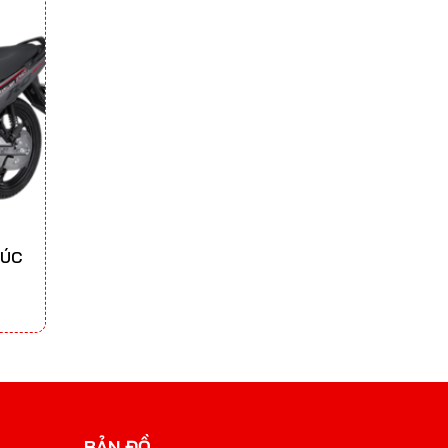
ĐÚC
BẢN ĐỒ