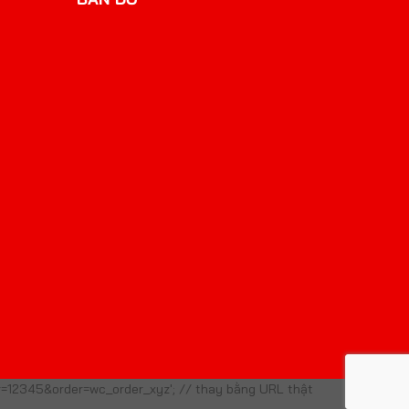
er=12345&order=wc_order_xyz'; // thay bằng URL thật