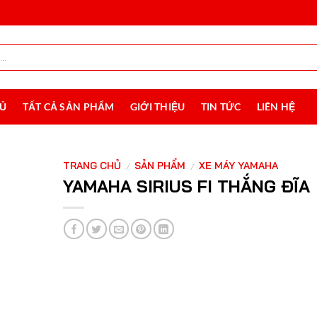
HỦ
TẤT CẢ SẢN PHẨM
GIỚI THIỆU
TIN TỨC
LIÊN HỆ
TRANG CHỦ
SẢN PHẨM
XE MÁY YAMAHA
/
/
YAMAHA SIRIUS FI THẮNG ĐĨA