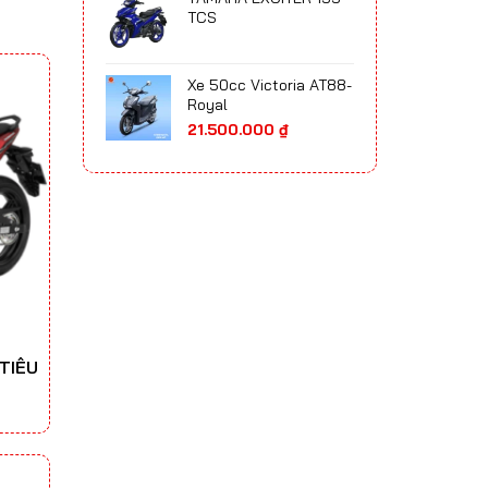
65.700.000 ₫
TCS
đến
75.300.000 ₫
Xe 50cc Victoria AT88-
Royal
21.500.000
₫
TIÊU