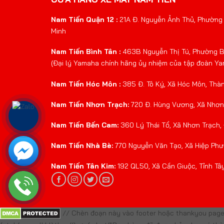
Nam Tiến Quận 12 :
21A Đ. Nguyễn Ảnh Thủ, Phường 
Minh
Nam Tiến Bình Tân :
463B Nguyễn Thị Tú, Phường Bì
(Đại lý Yamaha chính hãng ủy nhiệm của tập đoàn Y
Nam Tiến Hóc Môn :
385 Đ. Tô Ký, Xã Hóc Môn, Thà
Nam Tiến Nhơn Trạch:
720 Đ. Hùng Vương, Xã Nhơn 
Nam Tiến Bến Cam:
360 Lý Thái Tổ, Xã Nhơn Trạch,
Nam Tiến Nhà Bè:
770 Nguyễn Văn Tạo, Xã Hiệp Phư
Nam Tiến Tân Kim:
192 QL50, Xã Cần Giuộc, Tỉnh Tâ
// Chèn đoạn này vào footer hoặc thankyou page 