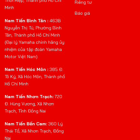
Thới Hiệp, Thành phố Hồ Chí
Riêng tư
Minh
Báo giá
Nam Tiến Bình Tân :
463B
Nguyễn Thị Tú, Phường Bình
Tân, Thành phố Hồ Chí Minh
(Đại lý Yamaha chính hãng ủy
nhiệm của tập đoàn Yamaha
Motor Việt Nam)
Nam Tiến Hóc Môn :
385 Đ.
Tô Ký, Xã Hóc Môn, Thành phố
Hồ Chí Minh
Nam Tiến Nhơn Trạch:
720
Đ. Hùng Vương, Xã Nhơn
Trạch, Tỉnh Đồng Nai
Nam Tiến Bến Cam:
360 Lý
Thái Tổ, Xã Nhơn Trạch, Đồng
Nai