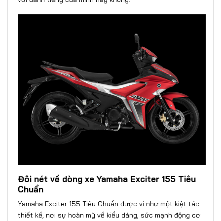
Đôi nét về dòng xe Yamaha Exciter 155 Tiêu
Chuẩn
Yamaha Exciter 155 Tiêu Chuẩn được ví như một kiệt tác
thiết kế, nơi sự hoàn mỹ về kiểu dáng, sức mạnh động cơ