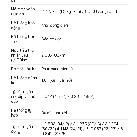
đa
Mô men xoắn
14.4 N・m (1.5 kgf・m) / 8,000 vòng/phút
cực đại
Hệ thống khởi
Khởi động điện
động
Hệ thống bôi
Các-te ướt
trơn
Mức tiêu thụ
nhiên liệu
2.09l/100km
(l/100km)
Bộ chế hòa khí
Phun xăng điện tử
Hệ thống đánh
T.C.I (kỹ thuật số)
lửa
Tỷ số truyền
sơ cấp và thứ
3.042 (73/24) / 3.286 (46/14)
cấp
Hệ thống ly
Đa đĩa loại ướt
hợp
1: 2.833 (34/12) / 2: 1.875 (30/16) / 3: 1.364
Tỷ số truyền
(30/22) 4: 1.143 (24/21) / 5: 0.957 (22/23) / 6:
động
0.840 (21/25)