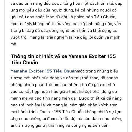
và các tính năng đều được tổng hòa một cách tinh tế, đáp
ứng mọi yêu cầu của người dùng, kể cả những người có
yêu cầu cao nhất. Mặc dù đây là phiên bản Tiêu Chuẩn,
Exciter 155 không hề thiếu vắng bất kỳ tính năng nào, vẫn
trang bị đầy đủ các công nghệ tiên tiến và khối động cơ
vượt trội, mang lại trải nghiệm lái xe đầy lôi cuốn và mạnh
mẽ.
Thông tin chi tiết về xe Yamaha Exciter 155
Tiêu Chuẩn
Yamaha Exciter 155 Tiêu Chuẩn
một trong những biểu
tượng mới nhất của dòng xe côn tay thể thao, đã nhanh
chóng chinh phục trái tim của những tín đồ yêu xe nhờ
vào sự kết hợp hoàn hảo giữa thiết kế đột phá, động cơ
mạnh mẽ và các tính năng hiện đại. Được thiết kế để nâng
cao trải nghiệm lái và mang lại cảm giác phấn khích trên
mọi hành trình, Exciter 155 Tiêu Chuẩn không chỉ là sự lựa
chọn cho những ai đam mê tốc độ mà còn dành cho những
ai trân trọng giá trị thẩm mỹ và công nghệ tiên tiến.