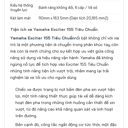
Kiểu hệ thống
Bánh răng không đổi, 6 cấp / Về số
truyền lực
Két làm mát
110mm x 183.5mm (Diện tích 20,185 mm2)
Tiện ích xe Yamaha Exciter 155 Tiêu Chuẩn
Yamaha Exciter 155 Tiêu Chuẩn
nổi bật không chỉ với vai
trò là một phương tiện di chuyển trong phân khúc tay côn
mà còn là minh chứng cho sự kết hợp ưu việt giữa công
năng sử dụng và hiệu năng vận hành. Yamaha đã không
ngừng nỗ lực để tích hợp vào Exciter 155 Tiêu Chuẩn
những tính năng tiện ích vượt trội, nhằm mang lại trải
nghiệm lái xe tối ưu cho người dùng.
Chiếc xe được trang bị nút bấm đèn pha xin vượt tiện
lợi, một tính năng thiết thực giúp tài xế dễ dàng kích
hoạt đèn pha trong những tình huống cần thiết để xin
vượt, từ đó nâng cao khả năng quan sát và linh hoạt
trên đường.
Bên cạnh đó, công tắc ngắt động cơ tức thời, một đặc