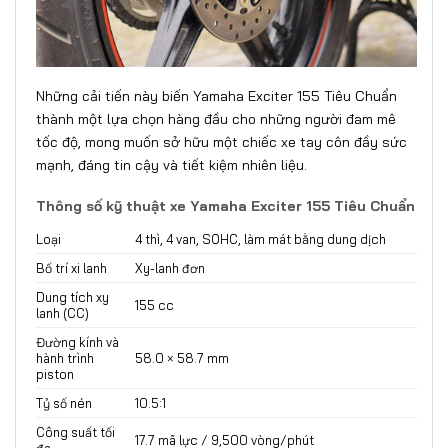
Những cải tiến này biến Yamaha Exciter 155 Tiêu Chuẩn
thành một lựa chọn hàng đầu cho những người đam mê
tốc độ, mong muốn sở hữu một chiếc xe tay côn đầy sức
mạnh, đáng tin cậy và tiết kiệm nhiên liệu.
Thông số kỹ thuật xe Yamaha Exciter 155 Tiêu Chuẩn
Loại
4 thì, 4 van, SOHC, làm mát bằng dung dịch
Bố trí xi lanh
Xy-lanh đơn
Dung tích xy
155 cc
lanh (CC)
Đường kính và
hành trình
58.0 × 58.7 mm
piston
Tỷ số nén
10.5:1
Công suất tối
17.7 mã lực / 9,500 vòng/phút