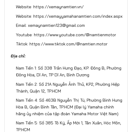
Website:
https://xemaynamtien.vn/
Website:
https://xemayyamahanamtien.com/index.aspx
Email: xemaynamtien123@gmail.com
Youtube:
https://www.youtube.com/@namtienmotor
Tiktok:
https://www.tiktok.com/@namtien.motor
Địa chỉ:
Nam Tiến 1: Số 338 Trần Hưng Đạo, KP. Đông B, Phường
Đông Hòa, Dĩ An, TP Dĩ An, Bình Dương
Nam Tiến 2: Số 21A Nguyễn Ảnh Thủ, KP2, Phường Hiệp
Thành, Quận 12, TP.HCM
Nam Tiến 4: Số 463B Nguyễn Thị Tú, Phường Bình Hưng
Hòa B, Quận Bình Tân, TP.HCM (Đại lý Yamaha chính
hãng ủy nhiệm của tập đoàn Yamaha Motor Việt Nam)
Nam Tiến 5: Số 385 Tô Ký, Ấp Mới 1, Tân Xuân, Hóc Môn,
TP.HCM