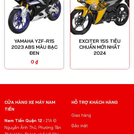
YAMAHA YZF-R15
EXCITER 155 TIÊU
2023 ABS MÀU BẠC
CHUẨN MỚI NHẤT
ĐEN
2024
0
₫
CỬA HÀNG XE MÁY NAM
HỖ TRỢ KHÁCH HÀNG
TIẾN
Giao hàng
Nam Tiến Quận 12 :
21A Đ.
Bảo mật
Nguyễn Ảnh Thủ, Phường Tân