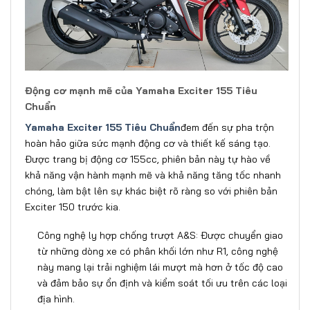
Động cơ mạnh mẽ của Yamaha Exciter 155 Tiêu
Chuẩn
Yamaha Exciter 155 Tiêu Chuẩn
đem đến sự pha trộn
hoàn hảo giữa sức mạnh động cơ và thiết kế sáng tạo.
Được trang bị động cơ 155cc, phiên bản này tự hào về
khả năng vận hành mạnh mẽ và khả năng tăng tốc nhanh
chóng, làm bật lên sự khác biệt rõ ràng so với phiên bản
Exciter 150 trước kia.
Công nghệ ly hợp chống trượt A&S: Được chuyển giao
từ những dòng xe có phân khối lớn như R1, công nghệ
này mang lại trải nghiệm lái mượt mà hơn ở tốc độ cao
và đảm bảo sự ổn định và kiểm soát tối ưu trên các loại
địa hình.