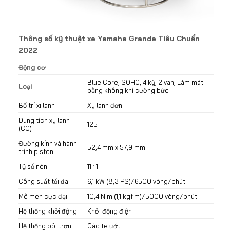
Thông số kỹ thuật xe Yamaha Grande Tiêu Chuẩn
2022
Động cơ
Blue Core, SOHC, 4 kỳ, 2 van, Làm mát
Loại
bằng không khí cưỡng bức
Bố trí xi lanh
Xy lanh đơn
Dung tích xy lanh
125
(CC)
Đường kính và hành
52,4 mm x 57,9 mm
trình piston
Tỷ số nén
11 : 1
Công suất tối đa
6,1 kW (8,3 PS)/6500 vòng/phút
Mô men cực đại
10,4 N.m (1,1 kgf.m)/5000 vòng/phút
Hệ thống khởi động
Khởi động điện
Hệ thống bôi trơn
Các te ướt