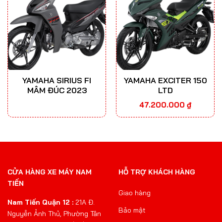
YAMAHA SIRIUS FI
YAMAHA EXCITER 150
MÂM ĐÚC 2023
LTD
47.200.000
₫
CỬA HÀNG XE MÁY NAM
HỖ TRỢ KHÁCH HÀNG
TIẾN
Giao hàng
Nam Tiến Quận 12 :
21A Đ.
Bảo mật
Nguyễn Ảnh Thủ, Phường Tân