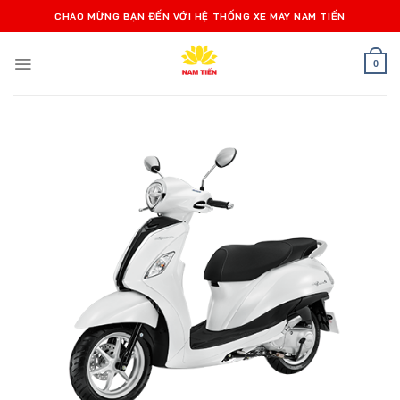
Bỏ
CHÀO MỪNG BẠN ĐẾN VỚI HỆ THỐNG XE MÁY NAM TIẾN
qua
nội
0
dung