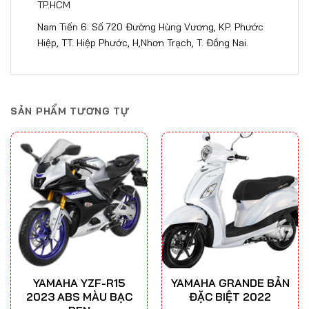
TP.HCM
Nam Tiến 6: Số 720 Đường Hùng Vương, KP. Phước
Hiệp, TT. Hiệp Phước, H,Nhơn Trạch, T. Đồng Nai​​​.
SẢN PHẨM TƯƠNG TỰ
YAMAHA YZF-R15
YAMAHA GRANDE BẢN
2023 ABS MÀU BẠC
ĐẶC BIỆT 2022