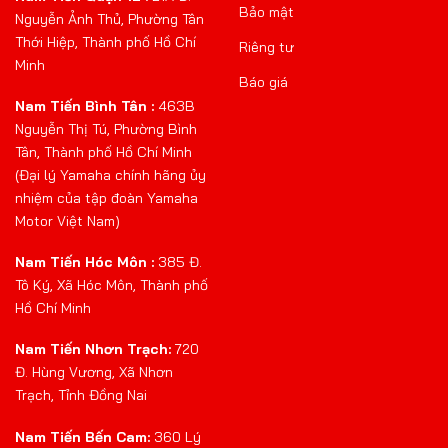
Bảo mật
Nguyễn Ảnh Thủ, Phường Tân
Thới Hiệp, Thành phố Hồ Chí
Riêng tư
Minh
Báo giá
Nam Tiến Bình Tân :
463B
Nguyễn Thị Tú, Phường Bình
Tân, Thành phố Hồ Chí Minh
(Đại lý Yamaha chính hãng ủy
nhiệm của tập đoàn Yamaha
Motor Việt Nam)
Nam Tiến Hóc Môn :
385 Đ.
Tô Ký, Xã Hóc Môn, Thành phố
Hồ Chí Minh
Nam Tiến Nhơn Trạch:
720
Đ. Hùng Vương, Xã Nhơn
Trạch, Tỉnh Đồng Nai
Nam Tiến Bến Cam:
360 Lý