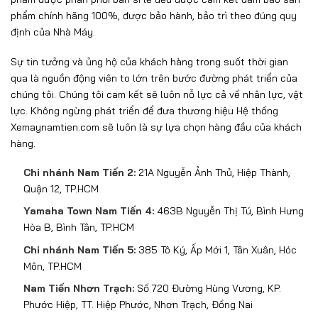
phẩm chính hãng 100%, được bảo hành, bảo trì theo đúng quy
định của Nhà Máy.
Sự tin tưởng và ủng hộ của khách hàng trong suốt thời gian
qua là nguồn động viên to lớn trên bước đường phát triển của
chúng tôi. Chúng tôi cam kết sẽ luôn nỗ lực cả về nhân lực, vật
lực. Không ngừng phát triển để đưa thương hiệu Hệ thống
Xemaynamtien.com sẽ luôn là sự lựa chọn hàng đầu của khách
hàng.
Chi nhánh Nam Tiến 2:
21A Nguyễn Ảnh Thủ, Hiệp Thành,
Quận 12, TP.HCM
Yamaha Town Nam Tiến 4:
463B Nguyễn Thị Tú, Bình Hưng
Hòa B, Bình Tân, TP.HCM
Chi nhánh Nam Tiến 5:
385 Tô Ký, Ấp Mới 1, Tân Xuân, Hóc
Môn, TP.HCM
Nam Tiến Nhơn Trạch:
Số 720 Đường Hùng Vương, KP.
Phước Hiệp, TT. Hiệp Phước, Nhơn Trạch, Đồng Nai