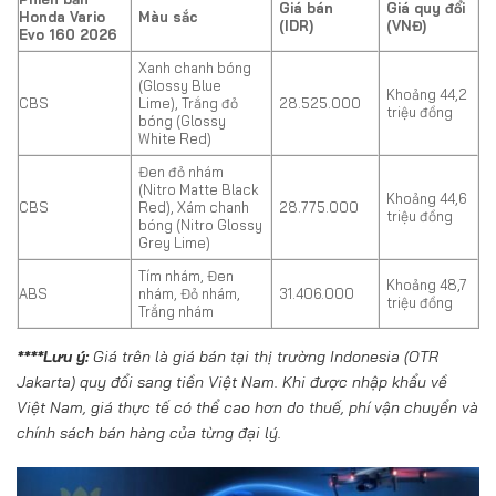
Giá bán
Giá quy đổi
Honda Vario
Màu sắc
(IDR)
(VNĐ)
Evo 160 2026
Xanh chanh bóng
(Glossy Blue
Khoảng 44,2
CBS
Lime), Trắng đỏ
28.525.000
triệu đồng
bóng (Glossy
White Red)
Đen đỏ nhám
(Nitro Matte Black
Khoảng 44,6
CBS
Red), Xám chanh
28.775.000
triệu đồng
bóng (Nitro Glossy
Grey Lime)
Tím nhám, Đen
Khoảng 48,7
ABS
nhám, Đỏ nhám,
31.406.000
triệu đồng
Trắng nhám
****Lưu ý:
Giá trên là giá bán tại thị trường Indonesia (OTR
Jakarta) quy đổi sang tiền Việt Nam. Khi được nhập khẩu về
Việt Nam, giá thực tế có thể cao hơn do thuế, phí vận chuyển và
chính sách bán hàng của từng đại lý.