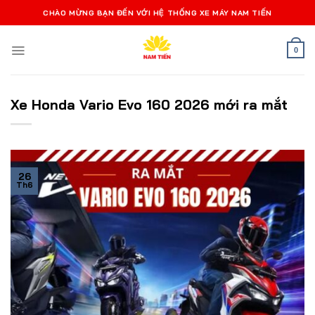
Bỏ
CHÀO MỪNG BẠN ĐẾN VỚI HỆ THỐNG XE MÁY NAM TIẾN
qua
nội
0
dung
Xe Honda Vario Evo 160 2026 mới ra mắt
26
Th6