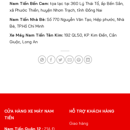
Nam Tiến Bến Cam:
tọa lạc tại 360 Lý Thái Tổ, ấp Bến Sắn,
xã Phước Thiền, huyện Nhơn Trạch, tỉnh Đồng Nai
Nam Tiến Nhà Bè:
Số 770 Nguyễn Văn Tạo, Hiệp phước, Nhà
Bè, TP.Hồ Chí Minh
Xe Máy Nam Tiến Tân Kim:
192 QL50, KP. Kim Điền, Cần
Giuộc, Long An
CỬA HÀNG XE MÁY NAM
HỖ TRỢ KHÁCH HÀNG
TIẾN
Giao hàng
Nam Tiến Quận 12 :
21A Đ.