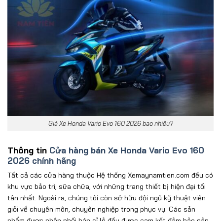
Giá Xe Honda Vario Evo 160 2026 bao nhiêu?
Thông tin
Cửa hàng bán Xe Honda Vario Evo 160
2026 chính hãng
Tất cả các cửa hàng thuộc Hệ thống Xemaynamtien.com đều có
khu vực bảo trì, sữa chữa, với những trang thiết bị hiện đại tối
tân nhất. Ngoài ra, chúng tôi còn sở hữu đội ngũ kỹ thuật viên
giỏi về chuyên môn, chuyên nghiệp trong phục vụ. Các sản
phẩm được phân phối bán sỉ lẻ đều được cam kết đảm bảo sản