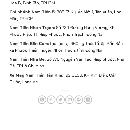
Hòa B, Bình Tân, TP.HCM
Chi nhánh Nam Tiến 5:
385 Tô Ký, Ấp Mới 1, Tân Xuân, Hóc
Môn, TP.HCM
Nam Tiến Nhơn Trạch:
Số 720 Đường Hùng Vương, KP.
Phước Hiệp, TT. Hiệp Phước, Nhơn Trạch, Đồng Nai
Nam Tiến Bến Cam:
tọa lạc tại 360 Lý Thái Tổ, ấp Bến Sắn,
xã Phước Thiền, huyện Nhơn Trạch, tỉnh Đồng Nai
Nam Tiến Nhà Bè:
Số 770 Nguyễn Văn Tạo, Hiệp phước, Nhà
Bè, TP.Hồ Chí Minh
Xe Máy Nam Tiến Tân Kim:
192 QL50, KP. Kim Điền, Cần
Giuộc, Long An