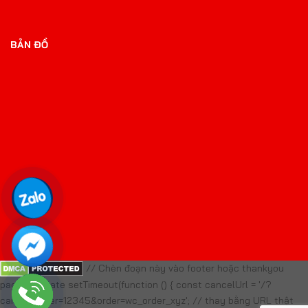
BẢN ĐỒ
// Chèn đoạn này vào footer hoặc thankyou
page template setTimeout(function () { const cancelUrl = '/?
cancel_order=12345&order=wc_order_xyz'; // thay bằng URL thật