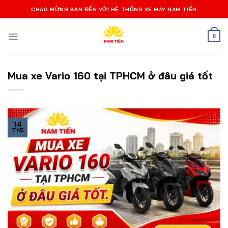
Bỏ
CHÀO MỪNG BẠN ĐẾN VỚI HỆ THỐNG XE MÁY NAM TIẾN
qua
nội
0
dung
Mua xe Vario 160 tại TPHCM ở đâu giá tốt
14
Th5