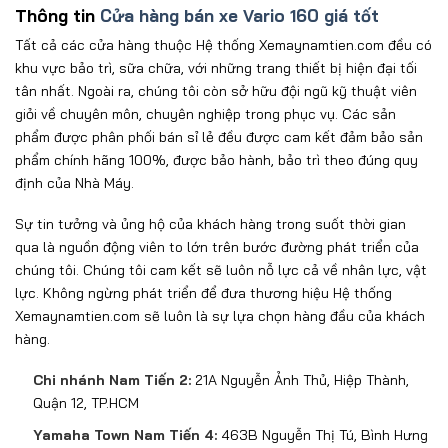
Thông tin
Cửa hàng bán xe Vario 160 giá tốt
Tất cả các cửa hàng thuộc Hệ thống Xemaynamtien.com đều có
khu vực bảo trì, sữa chữa, với những trang thiết bị hiện đại tối
tân nhất. Ngoài ra, chúng tôi còn sở hữu đội ngũ kỹ thuật viên
giỏi về chuyên môn, chuyên nghiệp trong phục vụ. Các sản
phẩm được phân phối bán sỉ lẻ đều được cam kết đảm bảo sản
phẩm chính hãng 100%, được bảo hành, bảo trì theo đúng quy
định của Nhà Máy.
Sự tin tưởng và ủng hộ của khách hàng trong suốt thời gian
qua là nguồn động viên to lớn trên bước đường phát triển của
chúng tôi. Chúng tôi cam kết sẽ luôn nỗ lực cả về nhân lực, vật
lực. Không ngừng phát triển để đưa thương hiệu Hệ thống
Xemaynamtien.com sẽ luôn là sự lựa chọn hàng đầu của khách
hàng.
Chi nhánh Nam Tiến 2:
21A Nguyễn Ảnh Thủ, Hiệp Thành,
Quận 12, TP.HCM
Yamaha Town Nam Tiến 4:
463B Nguyễn Thị Tú, Bình Hưng