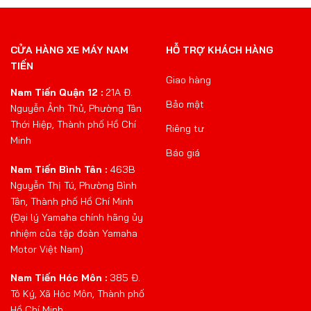
CỬA HÀNG XE MÁY NAM
HỖ TRỢ KHÁCH HÀNG
TIẾN
Giao hàng
Nam Tiến Quận 12 :
21A Đ.
Bảo mật
Nguyễn Ảnh Thủ, Phường Tân
Thới Hiệp, Thành phố Hồ Chí
Riêng tư
Minh
Báo giá
Nam Tiến Bình Tân :
463B
Nguyễn Thị Tú, Phường Bình
Tân, Thành phố Hồ Chí Minh
(Đại lý Yamaha chính hãng ủy
nhiệm của tập đoàn Yamaha
Motor Việt Nam)
Nam Tiến Hóc Môn :
385 Đ.
Tô Ký, Xã Hóc Môn, Thành phố
Hồ Chí Minh