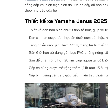
nâng cấp với diện mạo hiện đại. Đã có đầy đủ các ph
theo nhu cầu của họ.
Thiết kế xe Yamaha Janus 2025
Thiết kế đèn hậu hình chữ U tinh tế hơn, giúp xe t
Đèn xi nhan được tích hợp ẩn dưới cụm đèn hậu, h
Tăng chiều cao yên thêm 77mm, mang lại tư thế ng
Bản Giới hạn sử dụng yên bọc PVC chống nóng, tăng
Sàn để chân rộng hơn 20mm, giúp người lái có khô
Cốp xe cũng được mở rộng thêm 1,1 lít (đạt 15,3 lít
Nắp bình xăng cải tiến, giúp tiếp nhiên liệu thuận t