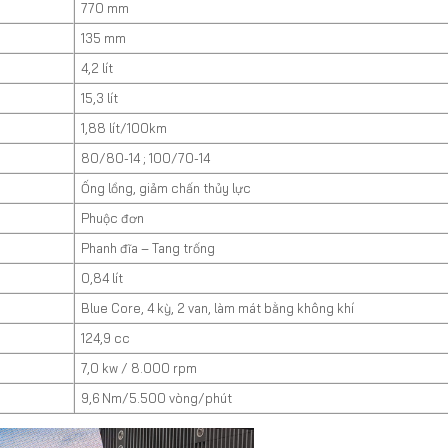
770 mm
135 mm
4,2 lít
15,3 lít
1,88 lít/100km
80/80-14 ; 100/70-14
Ống lồng, giảm chấn thủy lực
Phuộc đơn
Phanh đĩa – Tang trống
0,84 lít
Blue Core, 4 kỳ, 2 van, làm mát bằng không khí
124,9 cc
7,0 kw / 8.000 rpm
9,6 Nm/5.500 vòng/phút