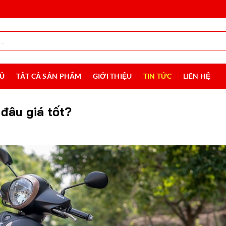
HỦ
TẤT CẢ SẢN PHẨM
GIỚI THIỆU
TIN TỨC
LIÊN HỆ
đâu giá tốt?