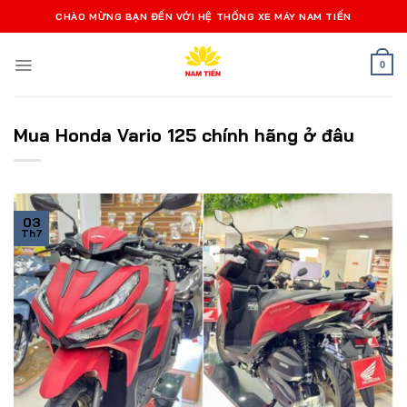
Bỏ
CHÀO MỪNG BẠN ĐẾN VỚI HỆ THỐNG XE MÁY NAM TIẾN
qua
nội
0
dung
Mua Honda Vario 125 chính hãng ở đâu
03
Th7