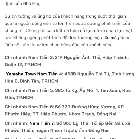
định của Nhà Máy.
Sự tin tưởng và ủng hộ của khách hàng trong suốt thời gian
qua là nguồn động viên to lớn trên bước đường phát triển của
chúng tôi. Chúng tôi cam kết sẽ luôn nỗ lực cả về nhân lực, vật
lực. Không ngừng phát triển để đưa thương hiệu
Xe máy
Nam
Tiến sẽ luôn là sự lựa chọn hàng đầu của khách hàng.
Chi nhánh Nam Tiến 2: 21A Nguyễn Ảnh Thủ, Hiệp Thành,
Quận 12, TP.HCM
Yamaha Town Nam Tiến
4: 463B Nguyễn Thị Tú, Bình Hưng
Hòa B, Bình Tân, TP.HCM
Chi nhánh Nam Tiến 5: 385 Tô Ký, Ấp Mới 1, Tân Xuân, Hóc
Môn, TP.HCM
Chi nhánh Nam Tiến 6: Số 720 Đường Hùng Vương, KP.
Phước Hiệp, TT. Hiệp Phước, Nhơn Trạch, Đồng Nai
Chi nhánh
Nam Tiến 7
: Số 360 Lý Thái Tổ, ấp Bến Sắn, xã
Phước Thiền, huyện Nhơn Trạch, tỉnh Đồng Nai.