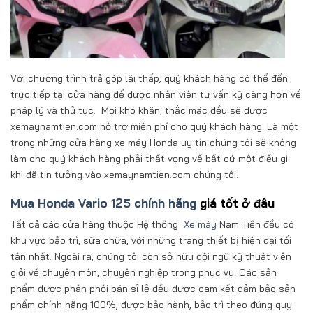
Với chương trình trả góp lãi thấp, quý khách hàng có thể đến
trực tiếp tại cửa hàng để được nhân viên tư vấn kỹ càng hơn về
pháp lý và thủ tục. Mọi khó khăn, thắc măc đều sẽ được
xemaynamtien.com hỗ trợ miễn phí cho quý khách hàng. Là một
trong những cửa hàng xe máy Honda uy tín chúng tôi sẽ không
làm cho quý khách hàng phải thất vọng về bất cứ một điều gì
khi đã tin tưởng vào xemaynamtien.com chúng tôi.
Mua Honda Vario 125 chính hãng
giá tốt ở đâu
Tất cả các cửa hàng thuộc Hệ thống
Xe máy
Nam Tiến đều có
khu vực bảo trì, sữa chữa, với những trang thiết bị hiện đại tối
tân nhất. Ngoài ra, chúng tôi còn sở hữu đội ngũ kỹ thuật viên
giỏi về chuyên môn, chuyên nghiệp trong phục vụ. Các sản
phẩm được phân phối bán sỉ lẻ đều được cam kết đảm bảo sản
phẩm chính hãng 100%, được bảo hành, bảo trì theo đúng quy