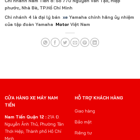
Chi nhánh Nam Tiến 8: Số 770 Nguyễn Văn Tạo, Hiệp
phước, Nhà Bè, TP.Hồ Chí Minh
Chi nhánh 4 là đại lý bán
xe
Yamaha chính hãng ủy nhiệm
của tập đoàn Yamaha
Motor
Việt Nam
CỬA HÀNG XE MÁY NAM
HỖ TRỢ KHÁCH HÀNG
TIẾN
Giao hàng
Nam Tiến Quận 12 :
21A Đ.
Bảo mật
Nguyễn Ảnh Thủ, Phường Tân
Thới Hiệp, Thành phố Hồ Chí
Riêng tư
Minh