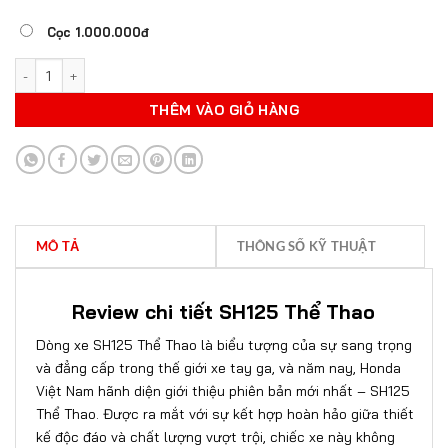
Cọc 1.000.000đ
HONDA SH125I THỂ THAO ABS số lượng
THÊM VÀO GIỎ HÀNG
MÔ TẢ
THÔNG SỐ KỸ THUẬT
Review chi tiết SH125 Thể Thao
Dòng xe SH125 Thể Thao là biểu tượng của sự sang trọng
và đẳng cấp trong thế giới xe tay ga, và năm nay, Honda
Việt Nam hãnh diện giới thiệu phiên bản mới nhất – SH125
Thể Thao. Được ra mắt với sự kết hợp hoàn hảo giữa thiết
kế độc đáo và chất lượng vượt trội, chiếc xe này không