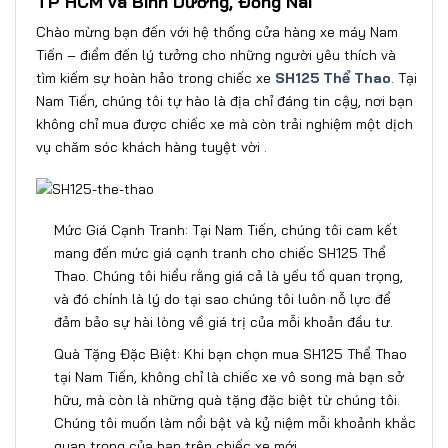
TP HCM và Bình Dương, Đồng Nai
Chào mừng bạn đến với hệ thống cửa hàng xe máy Nam
Tiến – điểm đến lý tưởng cho những người yêu thích và
tìm kiếm sự hoàn hảo trong chiếc xe
SH125 Thể Thao
. Tại
Nam Tiến, chúng tôi tự hào là địa chỉ đáng tin cậy, nơi bạn
không chỉ mua được chiếc xe mà còn trải nghiệm một dịch
vụ chăm sóc khách hàng tuyệt vời .
Mức Giá Cạnh Tranh: Tại Nam Tiến, chúng tôi cam kết
mang đến mức giá cạnh tranh cho chiếc SH125 Thể
Thao. Chúng tôi hiểu rằng giá cả là yếu tố quan trọng,
và đó chính là lý do tại sao chúng tôi luôn nỗ lực để
đảm bảo sự hài lòng về giá trị của mỗi khoản đầu tư.
Quà Tặng Đặc Biệt: Khi bạn chọn mua SH125 Thể Thao
tại Nam Tiến, không chỉ là chiếc xe vô song mà bạn sở
hữu, mà còn là những quà tặng đặc biệt từ chúng tôi.
Chúng tôi muốn làm nổi bật và kỷ niệm mỗi khoảnh khắc
quan trọng của bạn trên chiếc xe mới.