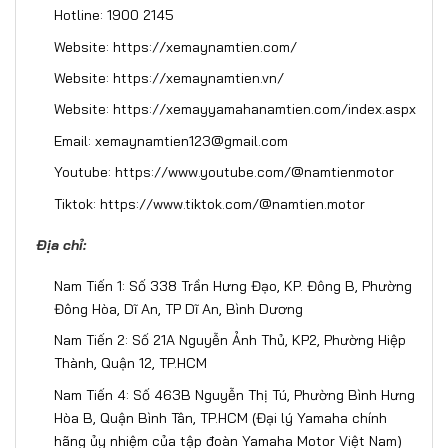
Hotline: 1900 2145
Website:
https://xemaynamtien.com/
Website:
https://xemaynamtien.vn/
Website:
https://xemayyamahanamtien.com/index.aspx
Email: xemaynamtien123@gmail.com
Youtube:
https://www.youtube.com/@namtienmotor
Tiktok:
https://www.tiktok.com/@namtien.motor
Địa chỉ:
Nam Tiến 1: Số 338 Trần Hưng Đạo, KP. Đông B, Phường
Đông Hòa, Dĩ An, TP Dĩ An, Bình Dương
Nam Tiến 2: Số 21A Nguyễn Ảnh Thủ, KP2, Phường Hiệp
Thành, Quận 12, TP.HCM
Nam Tiến 4: Số 463B Nguyễn Thị Tú, Phường Bình Hưng
Hòa B, Quận Bình Tân, TP.HCM (Đại lý Yamaha chính
hãng ủy nhiệm của tập đoàn Yamaha Motor Việt Nam)