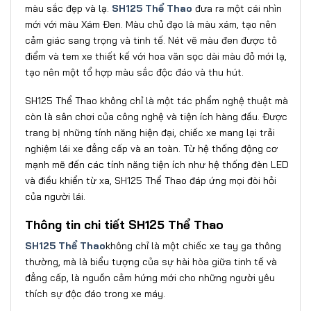
màu sắc đẹp và lạ.
SH125 Thể Thao
đưa ra một cái nhìn
mới với màu Xám Đen. Màu chủ đạo là màu xám, tạo nên
cảm giác sang trọng và tinh tế. Nét vẽ màu đen được tô
điểm và tem xe thiết kế với hoa văn sọc dài màu đỏ mới lạ,
tạo nên một tổ hợp màu sắc độc đáo và thu hút.
SH125 Thể Thao không chỉ là một tác phẩm nghệ thuật mà
còn là sân chơi của công nghệ và tiện ích hàng đầu. Được
trang bị những tính năng hiện đại, chiếc xe mang lại trải
nghiệm lái xe đẳng cấp và an toàn. Từ hệ thống động cơ
mạnh mẽ đến các tính năng tiện ích như hệ thống đèn LED
và điều khiển từ xa, SH125 Thể Thao đáp ứng mọi đòi hỏi
của người lái.
Thông tin chi tiết SH125 Thể Thao
SH125 Thể Thao
không chỉ là một chiếc xe tay ga thông
thường, mà là biểu tượng của sự hài hòa giữa tinh tế và
đẳng cấp, là nguồn cảm hứng mới cho những người yêu
thích sự độc đáo trong xe máy.