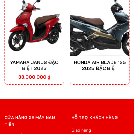
YAMAHA JANUS ĐẶC
HONDA AIR BLADE 125
BIỆT 2023
2025 ĐẶC BIỆT
33.000.000
₫
CỬA HÀNG XE MÁY NAM
HỖ TRỢ KHÁCH HÀNG
TIẾN
Giao hàng