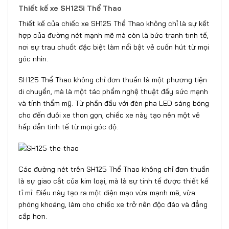
Thiết kế xe SH125i Thể Thao
Thiết kế của chiếc xe SH125 Thể Thao không chỉ là sự kết
hợp của đường nét mạnh mẽ mà còn là bức tranh tinh tế,
nơi sự trau chuốt đặc biệt làm nổi bật vẻ cuốn hút từ mọi
góc nhìn.
SH125 Thể Thao không chỉ đơn thuần là một phương tiện
di chuyển, mà là một tác phẩm nghệ thuật đầy sức mạnh
và tính thẩm mỹ. Từ phần đầu với đèn pha LED sáng bóng
cho đến đuôi xe thon gọn, chiếc xe này tạo nên một vẻ
hấp dẫn tinh tế từ mọi góc độ.
Các đường nét trên SH125 Thể Thao không chỉ đơn thuần
là sự giao cắt của kim loại, mà là sự tinh tế được thiết kế
tỉ mỉ. Điều này tạo ra một diện mạo vừa mạnh mẽ, vừa
phóng khoáng, làm cho chiếc xe trở nên độc đáo và đẳng
cấp hơn.