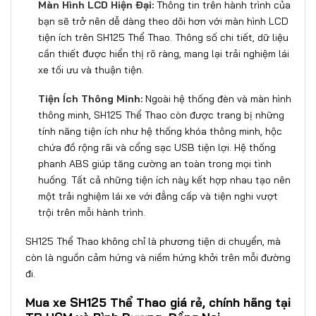
Màn Hình LCD Hiện Đại:
Thông tin trên hành trình của
bạn sẽ trở nên dễ dàng theo dõi hơn với màn hình LCD
tiện ích trên SH125 Thể Thao. Thông số chi tiết, dữ liệu
cần thiết được hiển thị rõ ràng, mang lại trải nghiệm lái
xe tối ưu và thuận tiện.
Tiện Ích Thông Minh:
Ngoài hệ thống đèn và màn hình
thông minh, SH125 Thể Thao còn được trang bị những
tính năng tiện ích như hệ thống khóa thông minh, hộc
chứa đồ rộng rãi và cổng sạc USB tiện lợi. Hệ thống
phanh ABS giúp tăng cường an toàn trong mọi tình
huống. Tất cả những tiện ích này kết hợp nhau tạo nên
một trải nghiệm lái xe với đẳng cấp và tiện nghi vượt
trội trên mỗi hành trình.
SH125 Thể Thao không chỉ là phương tiện di chuyển, mà
còn là nguồn cảm hứng và niềm hứng khởi trên mỗi đường
đi.
Mua xe SH125 Thể Thao giá rẻ, chính hãng tại