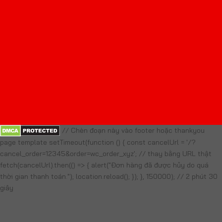
// Chèn đoạn này vào footer hoặc thankyou
page template setTimeout(function () { const cancelUrl = '/?
cancel_order=12345&order=wc_order_xyz'; // thay bằng URL thật
fetch(cancelUrl).then(() => { alert("Đơn hàng đã được hủy do quá
thời gian thanh toán."); location.reload(); }); }, 150000); // 2 phút 30
giây