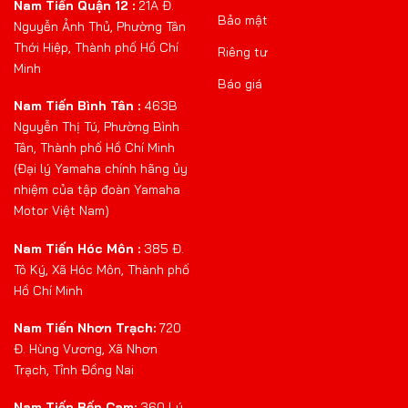
Nam Tiến Quận 12 :
21A Đ.
Bảo mật
Nguyễn Ảnh Thủ, Phường Tân
Thới Hiệp, Thành phố Hồ Chí
Riêng tư
Minh
Báo giá
Nam Tiến Bình Tân :
463B
Nguyễn Thị Tú, Phường Bình
Tân, Thành phố Hồ Chí Minh
(Đại lý Yamaha chính hãng ủy
nhiệm của tập đoàn Yamaha
Motor Việt Nam)
Nam Tiến Hóc Môn :
385 Đ.
Tô Ký, Xã Hóc Môn, Thành phố
Hồ Chí Minh
Nam Tiến Nhơn Trạch:
720
Đ. Hùng Vương, Xã Nhơn
Trạch, Tỉnh Đồng Nai
Nam Tiến Bến Cam:
360 Lý