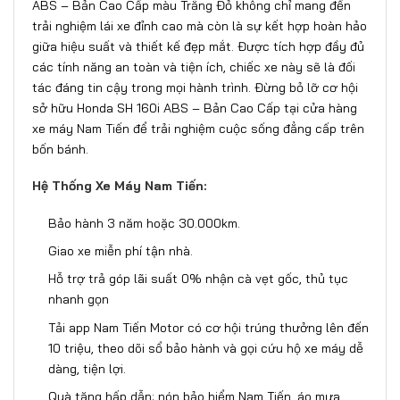
ABS – Bản Cao Cấp màu Trắng Đỏ không chỉ mang đến
trải nghiệm lái xe đỉnh cao mà còn là sự kết hợp hoàn hảo
giữa hiệu suất và thiết kế đẹp mắt. Được tích hợp đầy đủ
các tính năng an toàn và tiện ích, chiếc xe này sẽ là đối
tác đáng tin cậy trong mọi hành trình. Đừng bỏ lỡ cơ hội
sở hữu Honda SH 160i ABS – Bản Cao Cấp tại cửa hàng
xe máy Nam Tiến để trải nghiệm cuộc sống đẳng cấp trên
bốn bánh.
Hệ Thống Xe Máy Nam Tiến:
Bảo hành 3 năm hoặc 30.000km.
Giao xe miễn phí tận nhà.
Hỗ trợ trả góp lãi suất 0% nhận cà vẹt gốc, thủ tục
nhanh gọn
Tải app Nam Tiến Motor có cơ hội trúng thưởng lên đến
10 triệu, theo dõi sổ bảo hành và gọi cứu hộ xe máy dễ
dàng, tiện lợi.
Quà tặng hấp dẫn: nón bảo hiểm Nam Tiến, áo mưa,