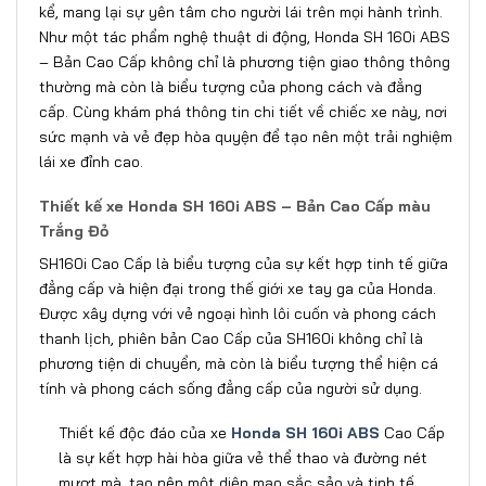
kể, mang lại sự yên tâm cho người lái trên mọi hành trình.
Như một tác phẩm nghệ thuật di động, Honda SH 160i ABS
– Bản Cao Cấp không chỉ là phương tiện giao thông thông
thường mà còn là biểu tượng của phong cách và đẳng
cấp. Cùng khám phá thông tin chi tiết về chiếc xe này, nơi
sức mạnh và vẻ đẹp hòa quyện để tạo nên một trải nghiệm
lái xe đỉnh cao.
Thiết kế xe Honda SH 160i ABS – Bản Cao Cấp màu
Trắng Đỏ
SH160i Cao Cấp là biểu tượng của sự kết hợp tinh tế giữa
đẳng cấp và hiện đại trong thế giới xe tay ga của Honda.
Được xây dựng với vẻ ngoại hình lôi cuốn và phong cách
thanh lịch, phiên bản Cao Cấp của SH160i không chỉ là
phương tiện di chuyển, mà còn là biểu tượng thể hiện cá
tính và phong cách sống đẳng cấp của người sử dụng.
Thiết kế độc đáo của xe
Honda SH 160i ABS
Cao Cấp
là sự kết hợp hài hòa giữa vẻ thể thao và đường nét
mượt mà, tạo nên một diện mạo sắc sảo và tinh tế.