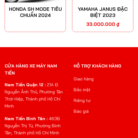
HONDA SH MODE TIÊU
YAMAHA JANUS ĐẶC
CHUẨN 2024
BIỆT 2023
33.000.000
₫
CỬA HÀNG XE MÁY NAM
HỖ TRỢ KHÁCH HÀNG
TIẾN
Giao hàng
Nam Tiến Quận 12 :
21A Đ.
Bảo mật
Nguyễn Ảnh Thủ, Phường Tân
Thới Hiệp, Thành phố Hồ Chí
Riêng tư
Minh
Báo giá
Nam Tiến Bình Tân :
463B
Nguyễn Thị Tú, Phường Bình
Tân, Thành phố Hồ Chí Minh