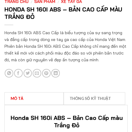
TRANG CHỦ
SẢN PHẨM
XE TAY GA
/
/
HONDA SH 160I ABS – BẢN CAO CẤP MÀU
TRẮNG ĐỎ
Honda SH 160i ABS Cao Cấp là biểu tượng của sự sang trọng
và đẳng cấp trong dòng xe tay ga cao cấp của Honda Việt Nam.
Phiên bản Honda SH 160i ABS Cao Cấp không chỉ mang đến một
thiết kế mới với cách phối màu độc đáo so với phiên bản trước
đó, mà còn giữ nguyên vẻ đẹp ấn tượng của mình.
MÔ TẢ
THÔNG SỐ KỸ THUẬT
Honda SH 160i ABS – Bản Cao Cấp màu
Trắng Đỏ