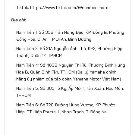
Tiktok:
https://www.tiktok.com/@namtien.motor
Địa chỉ:
Nam Tiến 1: Số 338 Trần Hưng Đạo, KP. Đông B, Phường
Đông Hòa, Dĩ An, TP Dĩ An, Bình Dương
Nam Tiến 2: Số 21A Nguyễn Ảnh Thủ, KP2, Phường Hiệp
Thành, Quận 12, TP.HCM
Nam Tiến 4: Số 463B Nguyễn Thị Tú, Phường Bình Hưng
Hòa B, Quận Bình Tân, TP.HCM (Đại lý Yamaha chính
hãng ủy nhiệm của tập đoàn Yamaha Motor Việt Nam)
Nam Tiến 5: Số 385 Tô Ký, Ấp Mới 1, Tân Xuân, Hóc Môn,
TP.HCM
Nam Tiến 6: Số 720 Đường Hùng Vương, KP. Phước
Hiệp, TT. Hiệp Phước, H,Nhơn Trạch, T. Đồng Nai​​​