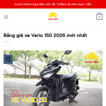
Bỏ
CHÀO MỪNG BẠN ĐẾN VỚI HỆ THỐNG XE MÁY NAM TIẾN
qua
nội
0
dung
Bảng giá xe Vario 150 2026 mới nhất
05
Th6