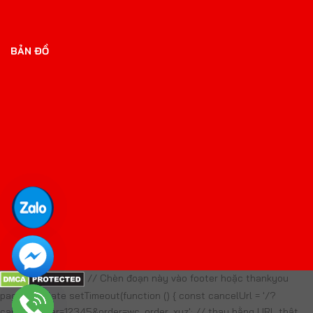
BẢN ĐỒ
// Chèn đoạn này vào footer hoặc thankyou
page template setTimeout(function () { const cancelUrl = '/?
cancel_order=12345&order=wc_order_xyz'; // thay bằng URL thật