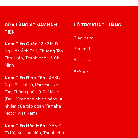
CỬA HÀNG XE MÁY NAM
HỖ TRỢ KHÁCH HÀNG
TIẾN
Giao hàng
Nam Tiến Quận 12 :
21A Đ.
Bảo mật
Nguyễn Ảnh Thủ, Phường Tân
Thới Hiệp, Thành phố Hồ Chí
Riêng tư
Minh
Báo giá
Nam Tiến Bình Tân :
463B
Nguyễn Thị Tú, Phường Bình
Tân, Thành phố Hồ Chí Minh
(Đại lý Yamaha chính hãng ủy
nhiệm của tập đoàn Yamaha
Motor Việt Nam)
Nam Tiến Hóc Môn :
385 Đ.
Tô Ký, Xã Hóc Môn, Thành phố