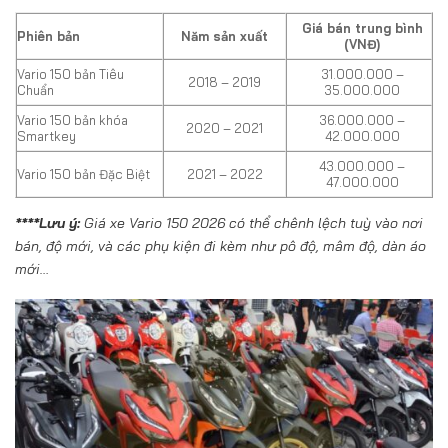
Giá bán trung bình
Phiên bản
Năm sản xuất
(VNĐ)
Vario 150 bản Tiêu
31.000.000 –
2018 – 2019
Chuẩn
35.000.000
Vario 150 bản khóa
36.000.000 –
2020 – 2021
Smartkey
42.000.000
43.000.000 –
Vario 150 bản Đặc Biệt
2021 – 2022
47.000.000
****Lưu ý:
Giá xe Vario 150 2026 có thể chênh lệch tuỳ vào nơi
bán, độ mới, và các phụ kiện đi kèm như pô độ, mâm độ, dàn áo
mới…