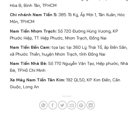
Hòa B, Bình Tân, TP.HCM
Chi nhánh Nam Tiến 5:
385 Tô Ký, Ấp Mới 1, Tân Xuân, Hóc
Môn, TP.HCM
Nam Tiến Nhơn Trạch:
Số 720 Đường Hùng Vương, KP.
Phước Hiệp, TT. Hiệp Phước, Nhơn Trạch, Đồng Nai
Nam Tiến Bến Cam:
tọa lạc tại 360 Lý Thái Tổ, ấp Bến Sắn,
xã Phước Thiền, huyện Nhơn Trạch, tỉnh Đồng Nai
Nam Tiến Nhà Bè:
Số 770 Nguyễn Văn Tạo, Hiệp phước, Nhà
Bè, TP.Hồ Chí Minh
Xe Máy Nam Tiến Tân Kim:
192 QL50, KP. Kim Điền, Cần
Giuộc, Long An