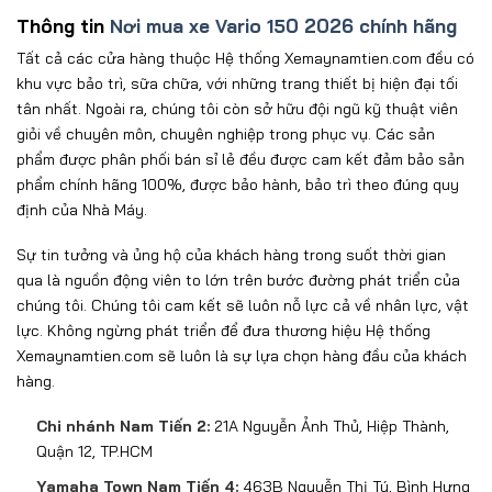
Thông tin
Nơi mua xe Vario 150 2026 chính hãng
Tất cả các cửa hàng thuộc Hệ thống Xemaynamtien.com đều có
khu vực bảo trì, sữa chữa, với những trang thiết bị hiện đại tối
tân nhất. Ngoài ra, chúng tôi còn sở hữu đội ngũ kỹ thuật viên
giỏi về chuyên môn, chuyên nghiệp trong phục vụ. Các sản
phẩm được phân phối bán sỉ lẻ đều được cam kết đảm bảo sản
phẩm chính hãng 100%, được bảo hành, bảo trì theo đúng quy
định của Nhà Máy.
Sự tin tưởng và ủng hộ của khách hàng trong suốt thời gian
qua là nguồn động viên to lớn trên bước đường phát triển của
chúng tôi. Chúng tôi cam kết sẽ luôn nỗ lực cả về nhân lực, vật
lực. Không ngừng phát triển để đưa thương hiệu Hệ thống
Xemaynamtien.com sẽ luôn là sự lựa chọn hàng đầu của khách
hàng.
Chi nhánh Nam Tiến 2:
21A Nguyễn Ảnh Thủ, Hiệp Thành,
Quận 12, TP.HCM
Yamaha Town Nam Tiến 4:
463B Nguyễn Thị Tú, Bình Hưng