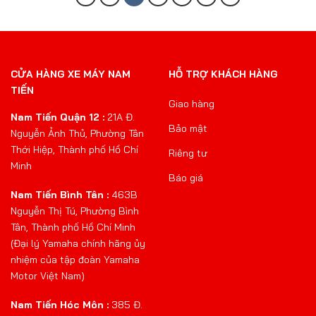
CỬA HÀNG XE MÁY NAM
HỖ TRỢ KHÁCH HÀNG
TIẾN
Giao hàng
Nam Tiến Quận 12 :
21A Đ.
Bảo mật
Nguyễn Ảnh Thủ, Phường Tân
Thới Hiệp, Thành phố Hồ Chí
Riêng tư
Minh
Báo giá
Nam Tiến Bình Tân :
463B
Nguyễn Thị Tú, Phường Bình
Tân, Thành phố Hồ Chí Minh
(Đại lý Yamaha chính hãng ủy
nhiệm của tập đoàn Yamaha
Motor Việt Nam)
Nam Tiến Hóc Môn :
385 Đ.