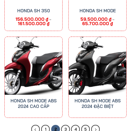
HONDA SH 350
HONDA SH MODE
156.500.000
₫
59.500.000
₫
–
–
Khoảng
Khoảng
161.500.000
₫
65.700.000
₫
giá:
giá:
từ
từ
156.500.000 ₫
59.500.00
đến
đến
161.500.000 ₫
65.700.00
HONDA SH MODE ABS
HONDA SH MODE ABS
2024 CAO CẤP
2024 ĐẶC BIỆT
1
2
3
4
5