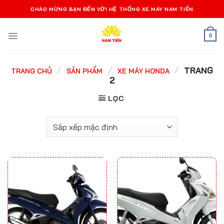
Bỏ
CHÀO MỪNG BẠN ĐẾN VỚI HỆ THỐNG XE MÁY NAM TIẾN
qua
nội
0
dung
/
/
/
TRANG
TRANG CHỦ
SẢN PHẨM
XE MÁY HONDA
2
LỌC