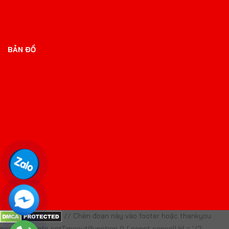
BẢN ĐỒ
// Chèn đoạn này vào footer hoặc thankyou
page template setTimeout(function () { const cancelUrl = '/?