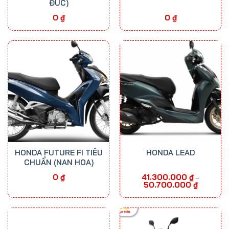
ĐÚC)
0
₫
0
₫
HONDA FUTURE FI TIÊU
HONDA LEAD
CHUẨN (NAN HOA)
0
₫
41.300.000
₫
–
Khoảng
50.700.000
₫
giá:
từ
41.300.000
đến
50.700.00