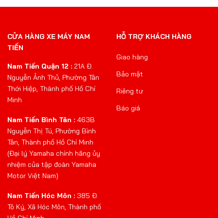
CỬA HÀNG XE MÁY NAM
HỖ TRỢ KHÁCH HÀNG
TIẾN
Giao hàng
Nam Tiến Quận 12 :
21A Đ.
Bảo mật
Nguyễn Ảnh Thủ, Phường Tân
Thới Hiệp, Thành phố Hồ Chí
Riêng tư
Minh
Báo giá
Nam Tiến Bình Tân :
463B
Nguyễn Thị Tú, Phường Bình
Tân, Thành phố Hồ Chí Minh
(Đại lý Yamaha chính hãng ủy
nhiệm của tập đoàn Yamaha
Motor Việt Nam)
Nam Tiến Hóc Môn :
385 Đ.
Tô Ký, Xã Hóc Môn, Thành phố
Hồ Chí Minh