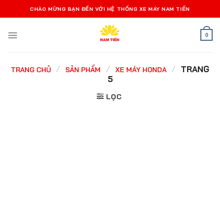
Bỏ
CHÀO MỪNG BẠN ĐẾN VỚI HỆ THỐNG XE MÁY NAM TIẾN
qua
nội
0
dung
/
/
/
TRANG
TRANG CHỦ
SẢN PHẨM
XE MÁY HONDA
5
LỌC