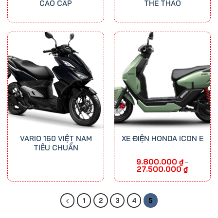
CAO CẤP
THỂ THAO
VARIO 160 VIỆT NAM
XE ĐIỆN HONDA ICON E
TIÊU CHUẨN
9.800.000
₫
–
Khoảng
27.500.000
₫
giá:
từ
9.800.000 
đến
27.500.00
1
2
3
4
5