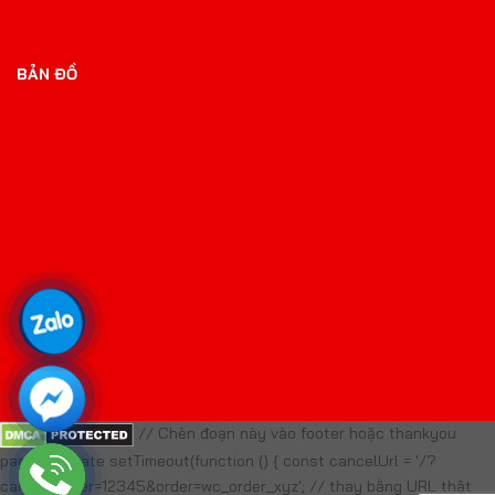
BẢN ĐỒ
// Chèn đoạn này vào footer hoặc thankyou
page template setTimeout(function () { const cancelUrl = '/?
cancel_order=12345&order=wc_order_xyz'; // thay bằng URL thật