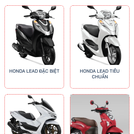
41.300.000 ₫
đến
50.700.000 ₫
HONDA LEAD ĐẶC BIỆT
HONDA LEAD TIÊU
CHUẨN