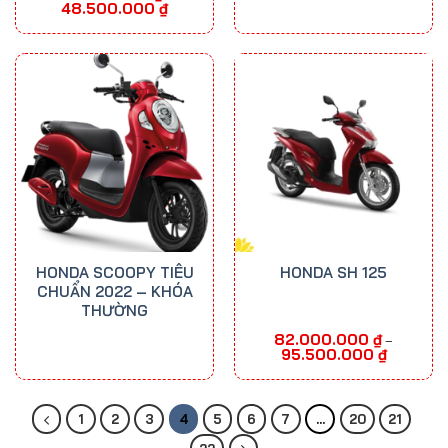
Khoảng
48.500.000
₫
giá:
từ
38.500.000 ₫
đến
48.500.000 ₫
HONDA SCOOPY TIÊU
HONDA SH 125
CHUẨN 2022 – KHÓA
THƯỜNG
82.000.000
₫
–
Khoảng
95.500.000
₫
giá:
từ
82.000.00
đến
95.500.00
1
2
3
4
5
6
7
…
20
21