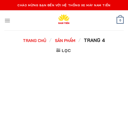
Bỏ
CHÀO MỪNG BẠN ĐẾN VỚI HỆ THỐNG XE MÁY NAM TIẾN
qua
nội
0
dung
/
/
TRANG 4
TRANG CHỦ
SẢN PHẨM
LỌC