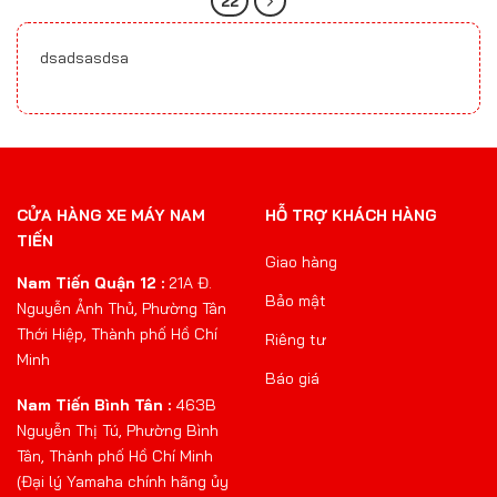
22
dsadsasdsa
CỬA HÀNG XE MÁY NAM
HỖ TRỢ KHÁCH HÀNG
TIẾN
Giao hàng
Nam Tiến Quận 12 :
21A Đ.
Bảo mật
Nguyễn Ảnh Thủ, Phường Tân
Thới Hiệp, Thành phố Hồ Chí
Riêng tư
Minh
Báo giá
Nam Tiến Bình Tân :
463B
Nguyễn Thị Tú, Phường Bình
Tân, Thành phố Hồ Chí Minh
(Đại lý Yamaha chính hãng ủy