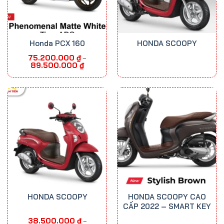
Honda PCX 160
HONDA SCOOPY
75.200.000
₫
–
Khoảng
89.500.000
₫
giá:
từ
75.200.000 ₫
đến
89.500.000 ₫
HONDA SCOOPY
HONDA SCOOPY CAO
CẤP 2022 – SMART KEY
38.500.000
₫
–