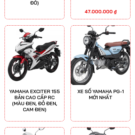
ĐỎ)
47.000.000
₫
YAMAHA EXCITER 155
XE SỐ YAMAHA PG-1
BẢN CAO CẤP RC
MỚI NHẤT
(MÀU ĐEN, ĐỎ ĐEN,
CAM ĐEN)