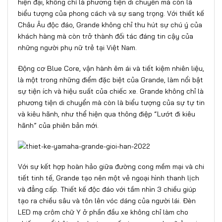
hiện đại, không chỉ là phương tiện di chuyển mà còn là
biểu tượng của phong cách và sự sang trọng. Với thiết kế
Châu Âu độc đáo, Grande không chỉ thu hút sự chú ý của
khách hàng mà còn trở thành đối tác đáng tin cậy của
những người phụ nữ trẻ tại Việt Nam.
Động cơ Blue Core, vận hành êm ái và tiết kiệm nhiên liệu,
là một trong những điểm đặc biệt của Grande, làm nổi bật
sự tiện ích và hiệu suất của chiếc xe. Grande không chỉ là
phương tiện di chuyển mà còn là biểu tượng của sự tự tin
và kiêu hãnh, như thể hiện qua thông điệp “Lướt đi kiêu
hãnh” của phiên bản mới.
Với sự kết hợp hoàn hảo giữa đường cong mềm mại và chi
tiết tinh tế, Grande tạo nên một vẻ ngoại hình thanh lịch
và đẳng cấp. Thiết kế độc đáo với tầm nhìn 3 chiều giúp
tạo ra chiều sâu và tôn lên vóc dáng của người lái. Đèn
LED mạ crôm chữ Y ở phần đầu xe không chỉ làm cho