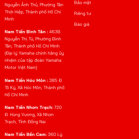
Bảo mật
Nguyễn Ảnh Thủ, Phường Tân
Thới Hiệp, Thành phố Hồ Chí
Riêng tư
Minh
Báo giá
Nam Tiến Bình Tân :
463B
Nguyễn Thị Tú, Phường Bình
Tân, Thành phố Hồ Chí Minh
(Đại lý Yamaha chính hãng ủy
nhiệm của tập đoàn Yamaha
Motor Việt Nam)
Nam Tiến Hóc Môn :
385 Đ.
Tô Ký, Xã Hóc Môn, Thành phố
Hồ Chí Minh
Nam Tiến Nhơn Trạch:
720
Đ. Hùng Vương, Xã Nhơn
Trạch, Tỉnh Đồng Nai
Nam Tiến Bến Cam:
360 Lý