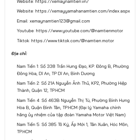
Website:
https://xemaynamtien.vn/
Website:
https://xemayyamahanamtien.com/index.aspx
Email: xemaynamtien123@gmail.com
Youtube:
https://www.youtube.com/@namtienmotor
Tiktok:
https://www.tiktok.com/@namtien.motor
Địa chỉ:
Nam Tiến 1: Số 338 Trần Hưng Đạo, KP. Đông B, Phường
Đông Hòa, Dĩ An, TP Dĩ An, Bình Dương
Nam Tiến 2: Số 21A Nguyễn Ảnh Thủ, KP2, Phường Hiệp
Thành, Quận 12, TP.HCM
Nam Tiến 4: Số 463B Nguyễn Thị Tú, Phường Bình Hưng
Hòa B, Quận Bình Tân, TP.HCM (Đại lý Yamaha chính
hãng ủy nhiệm của tập đoàn Yamaha Motor Việt Nam)
Nam Tiến 5: Số 385 Tô Ký, Ấp Mới 1, Tân Xuân, Hóc Môn,
TP.HCM