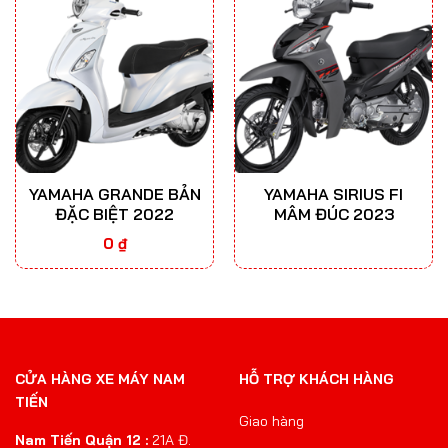
YAMAHA GRANDE BẢN
YAMAHA SIRIUS FI
ĐẶC BIỆT 2022
MÂM ĐÚC 2023
0
₫
CỬA HÀNG XE MÁY NAM
HỖ TRỢ KHÁCH HÀNG
TIẾN
Giao hàng
Nam Tiến Quận 12 :
21A Đ.