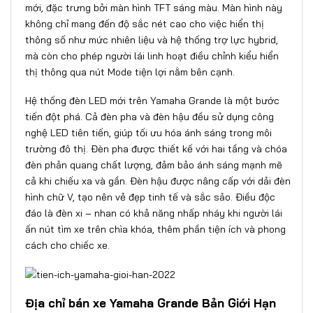
mới, đặc trưng bởi màn hình TFT sáng màu. Màn hình này
không chỉ mang đến độ sắc nét cao cho việc hiển thị
thông số như mức nhiên liệu và hệ thống trợ lực hybrid,
mà còn cho phép người lái linh hoạt điều chỉnh kiểu hiển
thị thông qua nút Mode tiện lợi nằm bên cạnh.
Hệ thống đèn LED mới trên Yamaha Grande là một bước
tiến đột phá. Cả đèn pha và đèn hậu đều sử dụng công
nghệ LED tiên tiến, giúp tối ưu hóa ánh sáng trong môi
trường đô thị. Đèn pha được thiết kế với hai tầng và chóa
đèn phản quang chất lượng, đảm bảo ánh sáng mạnh mẽ
cả khi chiếu xa và gần. Đèn hậu được nâng cấp với dải đèn
hình chữ V, tạo nên vẻ đẹp tinh tế và sắc sảo. Điều độc
đáo là đèn xi – nhan có khả năng nhấp nháy khi người lái
ấn nút tìm xe trên chìa khóa, thêm phần tiện ích và phong
cách cho chiếc xe.
Địa chỉ bán xe Yamaha Grande Bản Giới Hạn