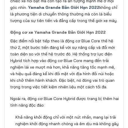
chiếc xe nổi bật mà còn tạo ra ấn tượng mạnh mẽ ở mọi
góc nhìn.
Yamaha Grande Bản Giới Hạn 2022
không chỉ
là phương tiện di chuyển thông thường mà còn là biểu
tượng của sự tiên tiến và đẳng cấp trong thế giới xe máy.
Động cơ xe Yamaha Grande Bản Giới Hạn 2022
Đặc điểm nổi bật tiếp theo là động cơ Blue Core thế hệ
thứ 2, một bước tiến đáng kể với sự nâng cấp và đổi mới
toàn diện so với thế hệ trước đó. Hệ thống trợ lực điện
Hybrid tích hợp vào động cơ Blue Core mang đến trải
nghiệm lái xe mượt mà hơn, khả năng tăng tốc mạnh mẽ,
và hiệu quả đáng kể khi đối mặt với địa hình đồi núi hoặc
khi chở thêm hành khách. Đặc biệt, nó đóng vai trò quan
trọng trong việc tiết kiệm nhiên liệu một cách tối đa.
Ngoài ra, động cơ Blue Core Hybrid được trang bị thêm hai
tính năng độc đáo:
Khả năng khởi động chỉ với một nút nhấn, mang lại trải
nghiệm khởi động nhanh chóng và êm dịu mà không gây