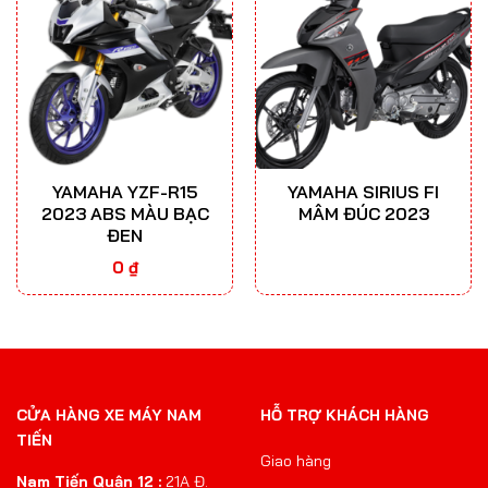
YAMAHA YZF-R15
YAMAHA SIRIUS FI
2023 ABS MÀU BẠC
MÂM ĐÚC 2023
ĐEN
0
₫
CỬA HÀNG XE MÁY NAM
HỖ TRỢ KHÁCH HÀNG
TIẾN
Giao hàng
Nam Tiến Quận 12 :
21A Đ.