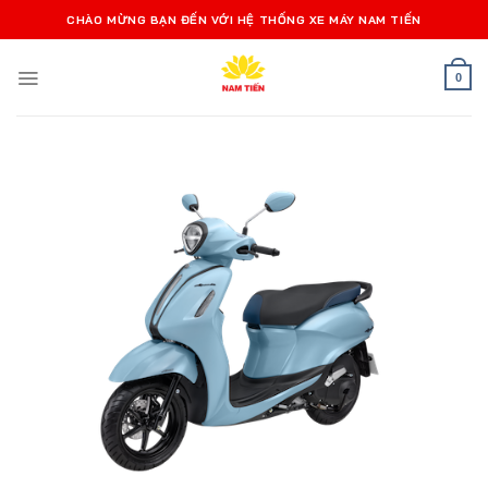
Bỏ
CHÀO MỪNG BẠN ĐẾN VỚI HỆ THỐNG XE MÁY NAM TIẾN
qua
nội
0
dung