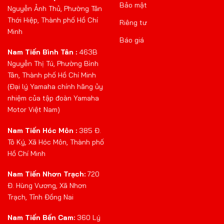
Bảo mật
Nguyễn Ảnh Thủ, Phường Tân
Thới Hiệp, Thành phố Hồ Chí
Riêng tư
Minh
Báo giá
Nam Tiến Bình Tân :
463B
Nguyễn Thị Tú, Phường Bình
Tân, Thành phố Hồ Chí Minh
(Đại lý Yamaha chính hãng ủy
nhiệm của tập đoàn Yamaha
Motor Việt Nam)
Nam Tiến Hóc Môn :
385 Đ.
Tô Ký, Xã Hóc Môn, Thành phố
Hồ Chí Minh
Nam Tiến Nhơn Trạch:
720
Đ. Hùng Vương, Xã Nhơn
Trạch, Tỉnh Đồng Nai
Nam Tiến Bến Cam:
360 Lý