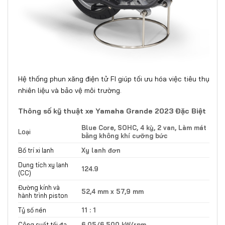
Hệ thống phun xăng điện tử FI giúp tối ưu hóa việc tiêu thụ
nhiên liệu và bảo vệ môi trường.
Thông số kỹ thuật xe Yamaha Grande 2023 Đặc Biệt
Blue Core, SOHC, 4 kỳ, 2 van, Làm mát
Loại
bằng không khí cưỡng bức
Bố trí xi lanh
Xy lanh đơn
Dung tích xy lanh
124.9
(CC)
Đường kính và
52,4 mm x 57,9 mm
hành trình piston
Tỷ số nén
11 : 1
Công suất tối đa
6.05/6.500 kW/rpm