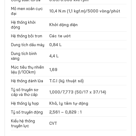
Mô men xoắn cực
10,4 N.m (1,1 kgf.m)/5000 vòng/phút
đại
Hệ thống khởi
Khởi động điện
động
Hệ thống bôi trơn
Các te ướt
Dung tích dầu máy
0,84 L
Dung tích bình
4,4 L
xăng
Mức tiêu thụ nhiên
1,69
liệu (l/100km)
Hệ thống đánh lửa
T.C.I (kỹ thuật số)
Tỷ số truyền sơ
1,000/7,773 (50/17 x 37/14)
cấp và thứ cấp
Hệ thống ly hợp
Khô, ly tâm tự động
Tỷ số truyền động
2,561 – 0,829 : 1
Kiểu hệ thống
CVT
truyền lực