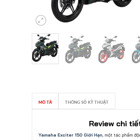
MÔ TẢ
THÔNG SỐ KỸ THUẬT
Review chi ti
Yamaha Exciter 150 Giới Hạn
, một tác phẩm độ