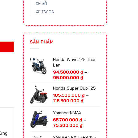
XE SỐ
XE TAY GA
SẢN PHẨM
Honda Wave 125 Thái
Lan
94.500.000
₫
–
Khoảng
95.000.000
₫
giá:
Honda Super Cub 125
từ
94.500.000 ₫
105.500.000
₫
–
đến
Khoảng
115.500.000
₫
95.000.000 ₫
giá:
từ
Yamaha NMAX
105.500.000 ₫
65.700.000
₫
–
đến
Khoảng
75.300.000
₫
115.500.000 ₫
giá:
gừng
từ
YAMAHA EXCITER 155