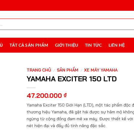
HỦ
TẤT CẢ SẢN PHẨM
GIỚI THIỆU
TIN TỨC
LIÊN HỆ
TRANG CHỦ
SẢN PHẨM
XE MÁY YAMAHA
/
/
YAMAHA EXCITER 150 LTD
47.200.000
₫
Yamaha Exciter 150 Giới Hạn (LTD), một tác phẩm độc 
thương hiệu Yamaha, đã gặt hái được sự hâm mộ khôn
ngừng từ cộng đồng đam mê xe máy. Được thiết kế vớ
nét hiện đại và đầy đủ tính năng đặc sắc.