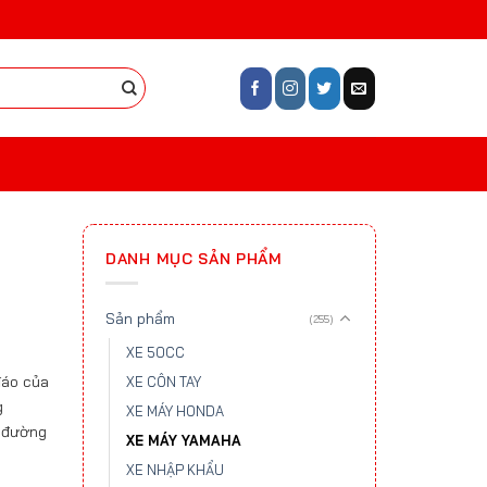
DANH MỤC SẢN PHẨM
Sản phẩm
(255)
XE 50CC
đáo của
XE CÔN TAY
g
XE MÁY HONDA
i đường
XE MÁY YAMAHA
XE NHẬP KHẨU