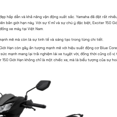
ẻ đẹp hấp dẫn và khả năng vận động xuất sắc. Yamaha đã đặt rất nhiề
n bản giới hạn này. Với sự tỉ mỉ và sự chú ý đặc biệt, Exciter 150 Gi
đồng xe máy tại Việt Nam.
mạnh mẽ mà còn là sự tinh tế và sáng tạo trong từng chi tiết.
50 Giới Hạn còn gây ấn tượng mạnh mẽ với hiệu suất động cơ Blue Cor
ức mạnh mang lại trải nghiệm lái xe tuyệt vời, đồng thời củng cố vị 
r 150 Giới Hạn không chỉ là một chiếc xe, mà là biểu tượng của sự ho