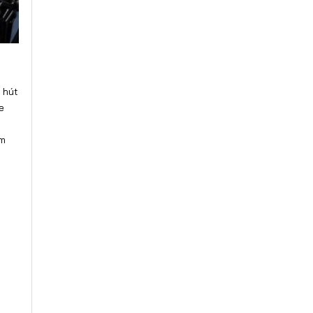
 hút
e
am