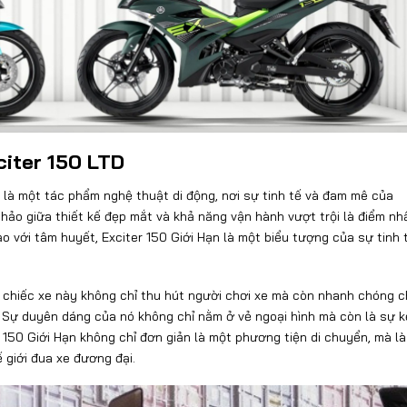
citer 150 LTD
à là một tác phẩm nghệ thuật di động, nơi sự tinh tế và đam mê của
ảo giữa thiết kế đẹp mắt và khả năng vận hành vượt trội là điểm nh
o với tâm huyết, Exciter 150 Giới Hạn là một biểu tượng của sự tinh 
, chiếc xe này không chỉ thu hút người chơi xe mà còn nhanh chóng 
 Sự duyên dáng của nó không chỉ nằm ở vẻ ngoại hình mà còn là sự k
150 Giới Hạn không chỉ đơn giản là một phương tiện di chuyển, mà là
 giới đua xe đương đại.