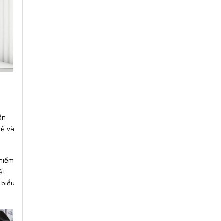
ấn
tế và
chiếm
ết
 biểu