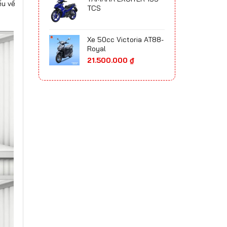
ểu về
65.700.000 ₫
TCS
đến
75.300.000 ₫
Xe 50cc Victoria AT88-
Royal
21.500.000
₫