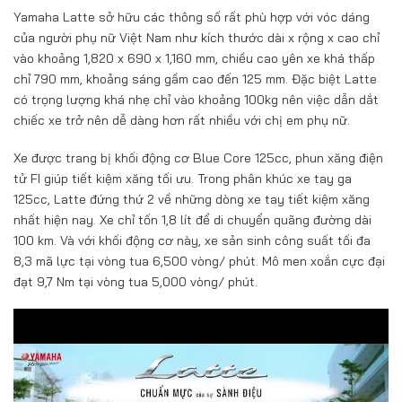
Yamaha Latte sở hữu các thông số rất phù hợp với vóc dáng
của người phụ nữ Việt Nam như kích thước dài x rộng x cao chỉ
vào khoảng 1,820 x 690 x 1,160 mm, chiều cao yên xe khá thấp
chỉ 790 mm, khoảng sáng gầm cao đến 125 mm. Đặc biệt Latte
có trọng lượng khá nhẹ chỉ vào khoảng 100kg nên việc dẫn dắt
chiếc xe trở nên dễ dàng hơn rất nhiều với chị em phụ nữ.
Xe được trang bị khối động cơ Blue Core 125cc, phun xăng điện
tử FI giúp tiết kiệm xăng tối ưu. Trong phân khúc xe tay ga
125cc, Latte đứng thứ 2 về những dòng xe tay tiết kiệm xăng
nhất hiện nay. Xe chỉ tốn 1,8 lít để di chuyển quãng đường dài
100 km. Và với khối động cơ này, xe sản sinh công suất tối đa
8,3 mã lực tại vòng tua 6,500 vòng/ phút. Mô men xoắn cực đại
đạt 9,7 Nm tại vòng tua 5,000 vòng/ phút.