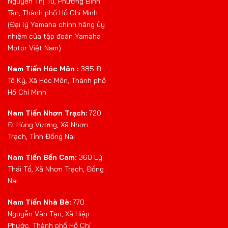
Nguyễn Thị Tú, Phường Bình
Tân, Thành phố Hồ Chí Minh
(Đại lý Yamaha chính hãng ủy
nhiệm của tập đoàn Yamaha
Motor Việt Nam)
Nam Tiến Hóc Môn :
385 Đ.
Tô Ký, Xã Hóc Môn, Thành phố
Hồ Chí Minh
Nam Tiến Nhơn Trạch:
720
Đ. Hùng Vương, Xã Nhơn
Trạch, Tỉnh Đồng Nai
Nam Tiến Bến Cam:
360 Lý
Thái Tổ, Xã Nhơn Trạch, Đồng
Nai
Nam Tiến Nhà Bè:
770
Nguyễn Văn Tạo, Xã Hiệp
Phước, Thành phố Hồ Chí