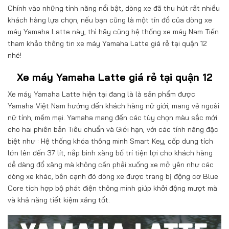
Chính vào những tính năng nổi bật, dòng xe đã thu hút rất nhiều
khách hàng lựa chọn, nếu bạn cũng là một tín đồ của dòng xe
máy Yamaha Latte này, thì hãy cũng hệ thống xe máy Nam Tiến
tham khảo thông tin xe máy Yamaha Latte giá rẻ tại quận 12
nhé!
Xe máy Yamaha Latte giá rẻ tại quận 12
Xe máy Yamaha Latte hiện tại đang là là sản phẩm được
Yamaha Việt Nam hướng đến khách hàng nữ giới, mang vẻ ngoài
nữ tính, mềm mại. Yamaha mang đến các tùy chọn màu sắc mới
cho hai phiên bản Tiêu chuẩn và Giới hạn, với các tính năng đặc
biệt như : Hệ thống khóa thông minh Smart Key, cốp dung tích
lớn lên đến 37 lít, nắp bình xăng bố trí tiện lợi cho khách hàng
dễ dàng đổ xăng mà không cần phải xuống xe mở yên như các
dòng xe khác, bên cạnh đó dòng xe được trang bị động cơ Blue
Core tích hợp bộ phát điện thông minh giúp khởi động mượt mà
và khả năng tiết kiệm xăng tốt.