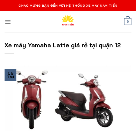
Bỏ
CHÀO MỪNG BẠN ĐẾN VỚI HỆ THỐNG XE MÁY NAM TIẾN
qua
nội
0
dung
Xe máy Yamaha Latte giá rẻ tại quận 12
09
Th4