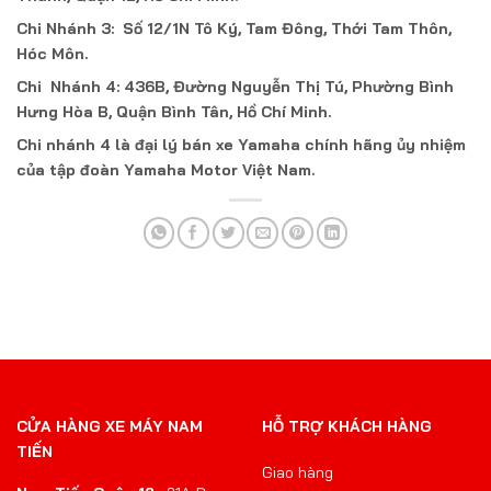
Chi Nhánh 3: Số 12/1N Tô Ký, Tam Đông, Thới Tam Thôn,
Hóc Môn.
Chi Nhánh 4: 436B, Đường Nguyễn Thị Tú, Phường Bình
Hưng Hòa B, Quận Bình Tân, Hồ Chí Minh.
Chi nhánh 4 là đại lý bán xe Yamaha chính hãng ủy nhiệm
của tập đoàn Yamaha Motor Việt Nam.
CỬA HÀNG XE MÁY NAM
HỖ TRỢ KHÁCH HÀNG
TIẾN
Giao hàng