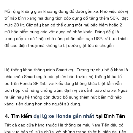
Mở rộng không gian khoang đựng đồ dưới yên xe: Nhờ việc dời vị
trí nắp bình xăng mà dung tích cốp đựng đồ tăng thêm 50%, đạt
mức 28 lit. Giờ đây bạn có thể đựng một mũ bảo hiểm hoặc 2
mũ bảo hiểm cùng các vật dụng cá nhân khác. Đáng để ý là
trong cốp xe có 1 hộc nhỏ cùng chân cắm sạc USB, rất ưa thích
để sạc điện thoại mà không lo bị cướp giật lúc di chuyển.
Hệ thống khóa thông minh Smartkey: Tương tự như bộ ổ khóa là
chìa khóa Smartkey ở các phiên bản trước, hệ thống khóa tối
ưu trên Honda SH 150i với kiểu dáng không khác biệt lắm vẫn
tích hợp khả năng chống trộm, định vị và cảnh báo cho xe. Ngoài
ra lần này hệ thống còn được bổ sung thêm nút bấm mở nắp
xăng, tiện dụng hơn cho người sử dụng.
4. Tìm kiếm
đại lý xe Honda gần nhất
tại Bình Tân
Tất cả các cửa hàng thuộc
Hệ thống xe máy Nam Tiến
đều có
khu vực bảo trì, sửa chữa, với những trang thiết bị hiện đại tiên