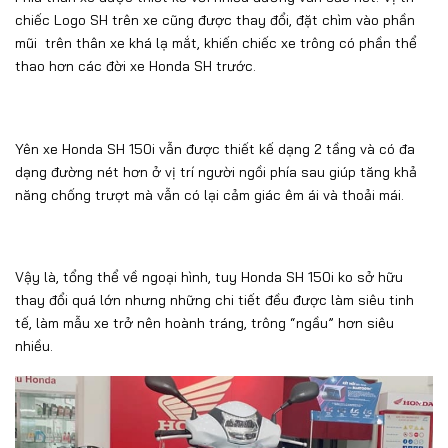
chiếc Logo SH trên xe cũng được thay đổi, đặt chìm vào phần
mũi trên thân xe khá lạ mắt, khiến chiếc xe trông có phần thể
thao hơn các đời xe Honda SH trước.
Yên xe Honda SH 150i vẫn được thiết kế dạng 2 tầng và có đa
dạng đường nét hơn ở vị trí người ngồi phía sau giúp tăng khả
năng chống trượt mà vẫn có lại cảm giác êm ái và thoải mái.
Vậy là, tổng thể về ngoại hình, tuy Honda SH 150i ko sở hữu
thay đổi quá lớn nhưng những chi tiết đều được làm siêu tinh
tế, làm mẫu xe trở nên hoành tráng, trông “ngầu” hơn siêu
nhiều.