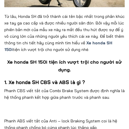
Từ lâu, Honda SH đã trở thành cái tên bậc nhất trong phân khúc
xe tay ga cao cấp và được nhiều người săn đón. Bởi vậy mỗi lúc
phiên bản mới của mẫu xe này ra mắt đều thu hút được sự để ý
vô cùng lớn của những người yêu thích cái xe này. Để biết thêm
thông tin chi tiết hãy cùng mình tìm hiểu về
Xe honda SH
150i
tiện ích vượt trội cho người sử dụng nhé.
Xe honda SH 150i tiện ích vượt trội cho người sử
dụng.
1. Xe honda SH CBS và ABS là gì ?
Phanh CBS viết tắt của Combi Brake System được định nghĩa là
hệ thống phanh kết hợp giữa phanh trước và phanh sau.
Phanh ABS viết tắt của Anti – lock Braking System coi là hệ
thống phanh chống bó cứng phanh lúc thắng gấp.