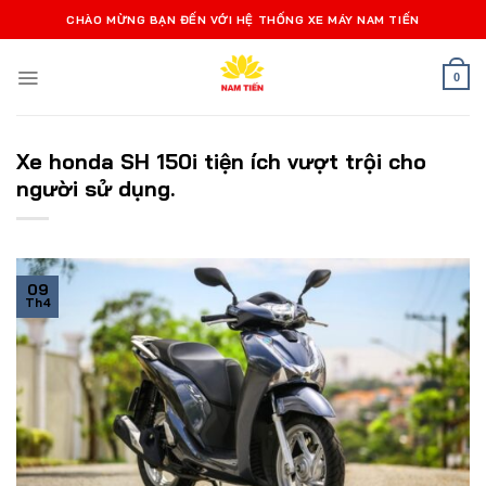
Bỏ
CHÀO MỪNG BẠN ĐẾN VỚI HỆ THỐNG XE MÁY NAM TIẾN
qua
nội
0
dung
Xe honda SH 150i tiện ích vượt trội cho
người sử dụng.
09
Th4