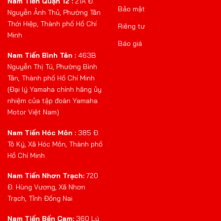
Nam Tiến Quận 12 :
21A Đ.
Bảo mật
Nguyễn Ảnh Thủ, Phường Tân
Thới Hiệp, Thành phố Hồ Chí
Riêng tư
Minh
Báo giá
Nam Tiến Bình Tân :
463B
Nguyễn Thị Tú, Phường Bình
Tân, Thành phố Hồ Chí Minh
(Đại lý Yamaha chính hãng ủy
nhiệm của tập đoàn Yamaha
Motor Việt Nam)
Nam Tiến Hóc Môn :
385 Đ.
Tô Ký, Xã Hóc Môn, Thành phố
Hồ Chí Minh
Nam Tiến Nhơn Trạch:
720
Đ. Hùng Vương, Xã Nhơn
Trạch, Tỉnh Đồng Nai
Nam Tiến Bến Cam:
360 Lý