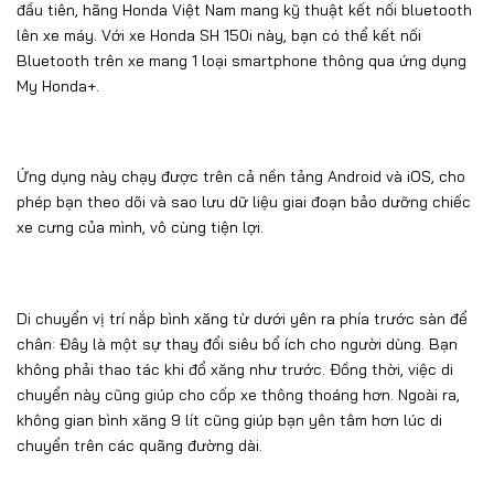
đầu tiên, hãng Honda Việt Nam mang kỹ thuật kết nối bluetooth
lên xe máy. Với xe Honda SH 150i này, bạn có thể kết nối
Bluetooth trên xe mang 1 loại smartphone thông qua ứng dụng
My Honda+.
Ứng dụng này chạy được trên cả nền tảng Android và iOS, cho
phép bạn theo dõi và sao lưu dữ liệu giai đoạn bảo dưỡng chiếc
xe cưng của mình, vô cùng tiện lợi.
Di chuyển vị trí nắp bình xăng từ dưới yên ra phía trước sàn để
chân: Đây là một sự thay đổi siêu bổ ích cho người dùng. Bạn
không phải thao tác khi đổ xăng như trước. Đồng thời, việc di
chuyển này cũng giúp cho cốp xe thông thoáng hơn. Ngoài ra,
không gian bình xăng 9 lít cũng giúp bạn yên tâm hơn lúc di
chuyển trên các quãng đường dài.