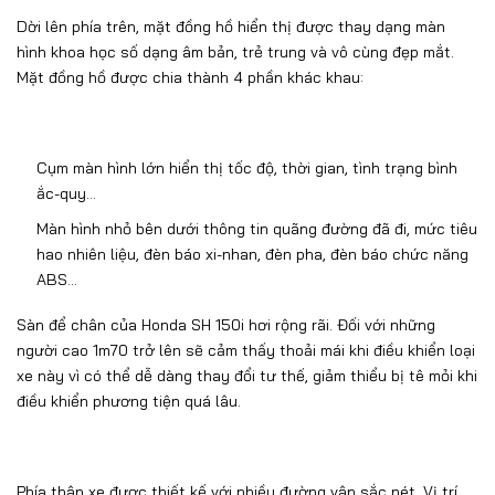
Dời lên phía trên, mặt đồng hồ hiển thị được thay dạng màn
hình khoa học số dạng âm bản, trẻ trung và vô cùng đẹp mắt.
Mặt đồng hồ được chia thành 4 phần khác khau:
Cụm màn hình lớn hiển thị tốc độ, thời gian, tình trạng bình
ắc-quy…
Màn hình nhỏ bên dưới thông tin quãng đường đã đi, mức tiêu
hao nhiên liệu, đèn báo xi-nhan, đèn pha, đèn báo chức năng
ABS…
Sàn để chân của Honda SH 150i hơi rộng rãi. Đối với những
người cao 1m70 trở lên sẽ cảm thấy thoải mái khi điều khiển loại
xe này vì có thể dễ dàng thay đổi tư thế, giảm thiểu bị tê mỏi khi
điều khiển phương tiện quá lâu.
Phía thân xe được thiết kế với nhiều đường vân sắc nét. Vị trí