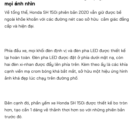
mọi ánh nhìn
Về tổng thể, Honda SH 150i phiên bản 2020 vẫn giữ được bề
ngoài khỏe khoắn với các đường nét cao sở hữu cảm giác đẳng
cấp và hiện đại.
Phía đầu xe, mọi khối đèn định vị và đèn pha LED được thiết kế
lại hoàn toàn. Đèn pha LED được đặt ở phía dưới mặt nạ, còn
hai đèn xi-nhan được đẩy lên phía trên. Kèm theo ấy là các khía
cạnh viền mạ crom bóng khá bắt mắt, sở hữu một hiệu ứng hình
ảnh khá đẹp lúc chạy trên đường phố.
Bên cạnh đó, phần yếm xe Honda SH 150i được thiết kế bo tròn
hơn, tạo cần 1 dáng vẻ thảnh thơi hơn so với những phiên bản
trước đó.