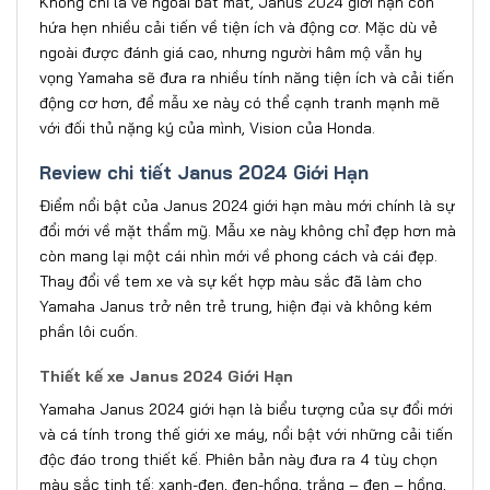
Không chỉ là vẻ ngoài bắt mắt, Janus 2024 giới hạn còn
hứa hẹn nhiều cải tiến về tiện ích và động cơ. Mặc dù vẻ
ngoài được đánh giá cao, nhưng người hâm mộ vẫn hy
vọng Yamaha sẽ đưa ra nhiều tính năng tiện ích và cải tiến
động cơ hơn, để mẫu xe này có thể cạnh tranh mạnh mẽ
với đối thủ nặng ký của mình, Vision của Honda.
Review chi tiết Janus 2024 Giới Hạn
Điểm nổi bật của Janus 2024 giới hạn màu mới chính là sự
đổi mới về mặt thẩm mỹ. Mẫu xe này không chỉ đẹp hơn mà
còn mang lại một cái nhìn mới về phong cách và cái đẹp.
Thay đổi về tem xe và sự kết hợp màu sắc đã làm cho
Yamaha Janus trở nên trẻ trung, hiện đại và không kém
phần lôi cuốn.
Thiết kế xe Janus 2024 Giới Hạn
Yamaha Janus 2024 giới hạn là biểu tượng của sự đổi mới
và cá tính trong thế giới xe máy, nổi bật với những cải tiến
độc đáo trong thiết kế. Phiên bản này đưa ra 4 tùy chọn
màu sắc tinh tế: xanh-đen, đen-hồng, trắng – đen – hồng,