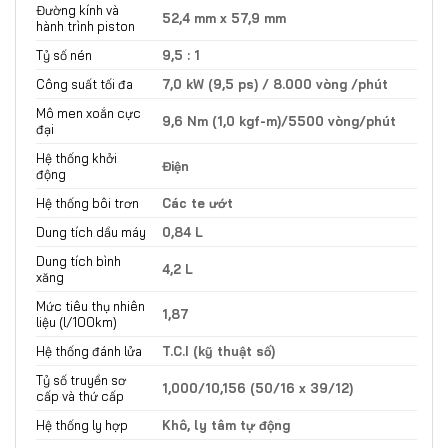
Đường kính và
52,4 mm x 57,9 mm
hành trình piston
Tỷ số nén
9,5 : 1
Công suất tối đa
7,0 kW (9,5 ps) / 8.000 vòng /phút
Mô men xoắn cực
9,6 Nm (1,0 kgf-m)/5500 vòng/phút
đại
Hệ thống khởi
Điện
động
Hệ thống bôi trơn
Các te ướt
Dung tích dầu máy
0,84 L
Dung tích bình
4,2 L
xăng
Mức tiêu thụ nhiên
1,87
liệu (l/100km)
Hệ thống đánh lửa
T.C.I (kỹ thuật số)
Tỷ số truyền sơ
1,000/10,156 (50/16 x 39/12)
cấp và thứ cấp
Hệ thống ly hợp
Khô, ly tâm tự động