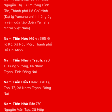
Nguyễn Thị Tú, Phường Bình
Tân, Thành phố Hồ Chí Minh
(Đại lý Yamaha chính hãng ủy
nhiệm của tập đoàn Yamaha
Motor Việt Nam)
Nam Tiến Hóc Môn :
385 Đ.
Tô Ký, Xã Hóc Môn, Thành phố
Hồ Chí Minh
Nam Tiến Nhơn Trạch:
720
Đ. Hùng Vương, Xã Nhơn
Trạch, Tỉnh Đồng Nai
Nam Tiến Bến Cam:
360 Lý
Thái Tổ, Xã Nhơn Trạch, Đồng
Nai
Nam Tiến Nhà Bè:
770
Nguyễn Văn Tạo, Xã Hiệp