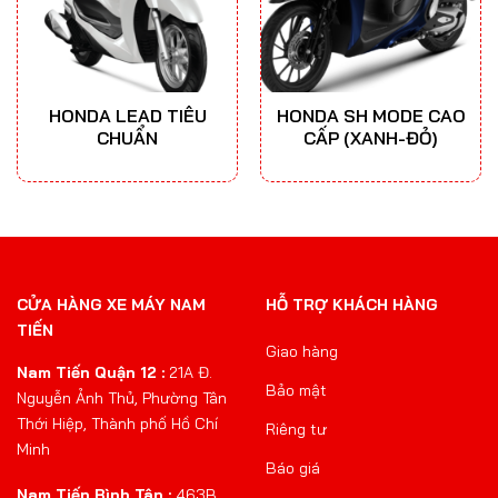
HONDA LEAD TIÊU
HONDA SH MODE CAO
CHUẨN
CẤP (XANH-ĐỎ)
CỬA HÀNG XE MÁY NAM
HỖ TRỢ KHÁCH HÀNG
TIẾN
Giao hàng
Nam Tiến Quận 12 :
21A Đ.
Bảo mật
Nguyễn Ảnh Thủ, Phường Tân
Thới Hiệp, Thành phố Hồ Chí
Riêng tư
Minh
Báo giá
Nam Tiến Bình Tân :
463B