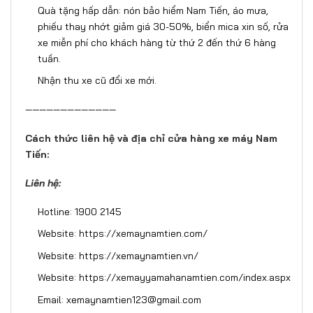
Quà tặng hấp dẫn: nón bảo hiểm Nam Tiến, áo mưa,
phiếu thay nhớt giảm giá 30-50%, biển mica xin số, rửa
xe miễn phí cho khách hàng từ thứ 2 đến thứ 6 hàng
tuần.
Nhận thu xe cũ đổi xe mới.
—————————————
Cách thức liên hệ và địa chỉ cửa hàng xe máy Nam
Tiến:
Liên hệ:
Hotline: 1900 2145
Website:
https://xemaynamtien.com/
Website:
https://xemaynamtien.vn/
Website:
https://xemayyamahanamtien.com/index.aspx
Email: xemaynamtien123@gmail.com