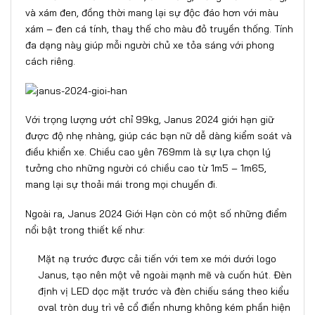
và xám đen, đồng thời mang lại sự độc đáo hơn với màu
xám – đen cá tính, thay thế cho màu đỏ truyền thống. Tính
đa dạng này giúp mỗi người chủ xe tỏa sáng với phong
cách riêng.
Với trọng lượng ướt chỉ 99kg, Janus 2024 giới hạn giữ
được độ nhẹ nhàng, giúp các bạn nữ dễ dàng kiểm soát và
điều khiển xe. Chiều cao yên 769mm là sự lựa chọn lý
tưởng cho những người có chiều cao từ 1m5 – 1m65,
mang lại sự thoải mái trong mọi chuyến đi.
Ngoài ra, Janus 2024 Giới Hạn còn có một số những điểm
nổi bật trong thiết kế như:
Mặt nạ trước được cải tiến với tem xe mới dưới logo
Janus, tạo nên một vẻ ngoài mạnh mẽ và cuốn hút. Đèn
định vị LED dọc mặt trước và đèn chiếu sáng theo kiểu
oval tròn duy trì vẻ cổ điển nhưng không kém phần hiện