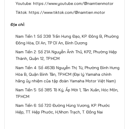
Youtube:
https://www.youtube.com/@namtienmotor
Tiktok:
https://www.tiktok.com/@namtien.motor
Địa chỉ:
Nam Tiến 1: Số 338 Trần Hưng Đạo, KP. Đông B, Phường
Đông Hòa, Dĩ An, TP Dĩ An, Bình Dương
Nam Tiến 2: Số 21A Nguyễn Ảnh Thủ, KP2, Phường Hiệp
Thành, Quận 12, TP.HCM
Nam Tiến 4: Số 463B Nguyễn Thị Tú, Phường Bình Hưng
Hòa B, Quận Bình Tân, TP.HCM (Đại lý Yamaha chính
hãng ủy nhiệm của tập đoàn Yamaha Motor Việt Nam)
Nam Tiến 5: Số 385 Tô Ký, Ấp Mới 1, Tân Xuân, Hóc Môn,
TP.HCM
Nam Tiến 6: Số 720 Đường Hùng Vương, KP. Phước
Hiệp, TT. Hiệp Phước, H,Nhơn Trạch, T. Đồng Nai