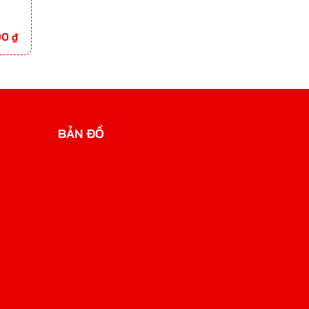
Khoảng
00
₫
giá:
từ
37.000.000 ₫
đến
49.000.000 ₫
BẢN ĐỒ