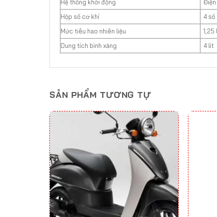
Hệ thống khởi động
Điện
Hộp số cơ khí
4 số
Mức tiêu hao nhiên liệu
1,25 
Dung tích bình xăng
4 lít
SẢN PHẨM TƯƠNG TỰ