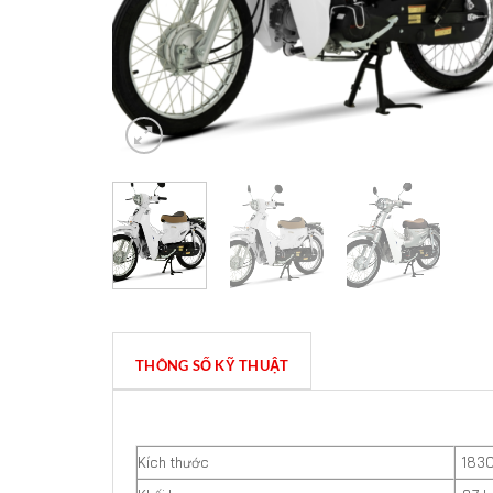
THÔNG SỐ KỸ THUẬT
Kích thước
1830