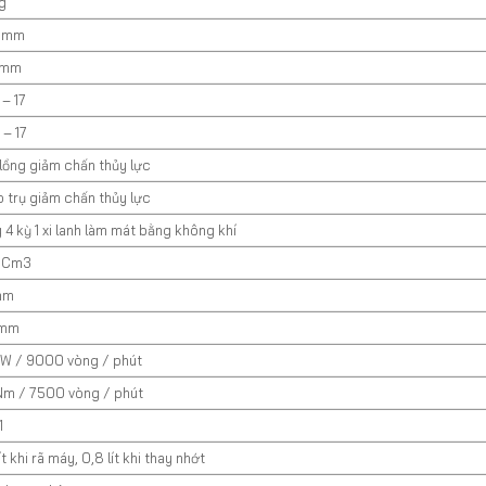
g
0 mm
 mm
 – 17
 – 17
lồng giảm chấn thủy lực
o trụ giảm chấn thủy lực
 4 kỳ 1 xi lanh làm mát bằng không khí
5 Cm3
mm
 mm
kW / 9000 vòng / phút
Nm / 7500 vòng / phút
1
ít khi rã máy, 0,8 lít khi thay nhớt