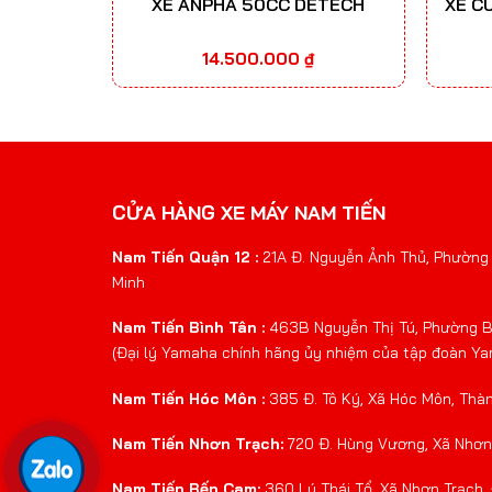
XE ANPHA 50CC DETECH
XE C
14.500.000
₫
CỬA HÀNG XE MÁY NAM TIẾN
Nam Tiến Quận 12 :
21A Đ. Nguyễn Ảnh Thủ, Phường 
Minh
Nam Tiến Bình Tân :
463B Nguyễn Thị Tú, Phường Bì
(Đại lý Yamaha chính hãng ủy nhiệm của tập đoàn Y
Nam Tiến Hóc Môn :
385 Đ. Tô Ký, Xã Hóc Môn, Thà
Nam Tiến Nhơn Trạch:
720 Đ. Hùng Vương, Xã Nhơn 
Nam Tiến Bến Cam:
360 Lý Thái Tổ, Xã Nhơn Trạch,