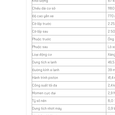
Khối lượng
87 k
Chiều dài cơ sở
118
Độ cao yên xe
770
Cỡ lốp trước
2.25
Cỡ lốp sau
2.50
Phuộc trước
Ống 
Phuộc sau
Lò x
Loại động cơ
Xăng
Dung tích xi lanh
49,
Đường kính xi lanh
39 
Hành trình piston
41,4
Công suất tối đa
2,4 
Momen cực đại
2,9 
Tỷ số nén
8,0 :
Dung tích nhớt máy
0,9 l