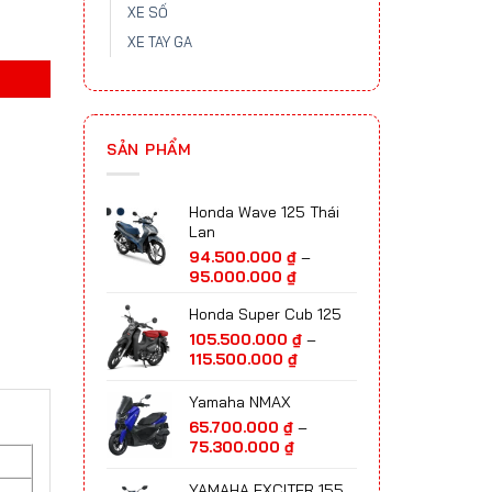
XE SỐ
XE TAY GA
SẢN PHẨM
Honda Wave 125 Thái
Lan
94.500.000
₫
–
Khoảng
95.000.000
₫
giá:
Honda Super Cub 125
từ
94.500.000 ₫
105.500.000
₫
–
đến
Khoảng
115.500.000
₫
95.000.000 ₫
giá:
từ
Yamaha NMAX
105.500.000 ₫
65.700.000
₫
–
đến
Khoảng
75.300.000
₫
115.500.000 ₫
giá:
từ
YAMAHA EXCITER 155