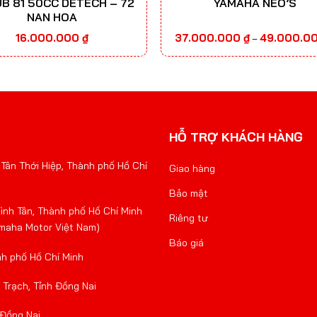
UB 81 50CC DETECH – 72
YAMAHA NEO’S
NAN HOA
16.000.000
₫
37.000.000
₫
49.000.0
–
HỖ TRỢ KHÁCH HÀNG
Tân Thới Hiệp, Thành phố Hồ Chí
Giao hàng
Bảo mật
nh Tân, Thành phố Hồ Chí Minh
Riêng tư
amaha Motor Việt Nam)
Báo giá
nh phố Hồ Chí Minh
Trạch, Tỉnh Đồng Nai
 Đồng Nai