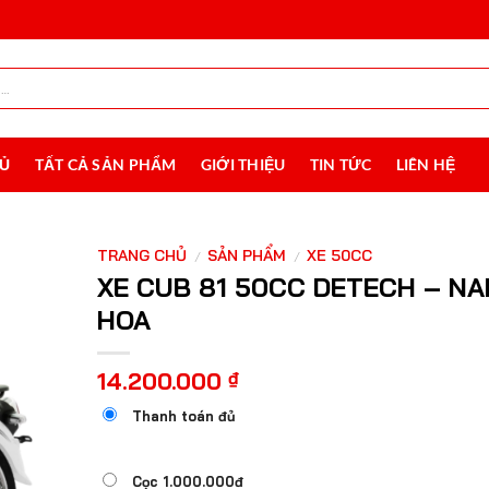
HỦ
TẤT CẢ SẢN PHẨM
GIỚI THIỆU
TIN TỨC
LIÊN HỆ
TRANG CHỦ
SẢN PHẨM
XE 50CC
/
/
XE CUB 81 50CC DETECH – NA
HOA
14.200.000
₫
Thanh toán đủ
Cọc 1.000.000đ