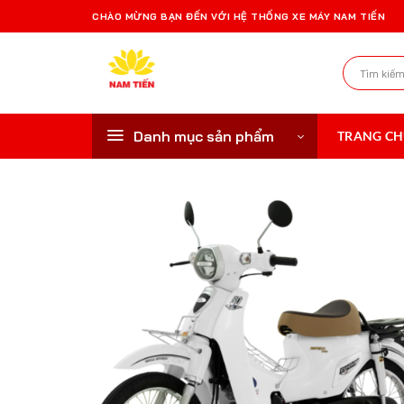
Bỏ
CHÀO MỪNG BẠN ĐẾN VỚI HỆ THỐNG XE MÁY NAM TIẾN
qua
nội
Tìm
dung
kiếm:
Danh mục sản phẩm
TRANG C