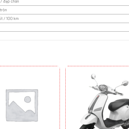
 / đạp chân
 tròn
lít / 100 km