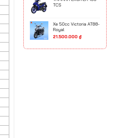
65.700.000 ₫
TCS
đến
75.300.000 ₫
Xe 50cc Victoria AT88-
Royal
21.500.000
₫