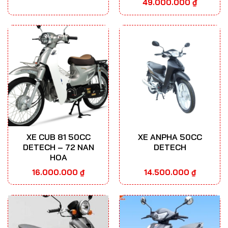
Khoảng
49.000.000
₫
giá:
từ
37.000.00
đến
49.000.00
XE CUB 81 50CC
XE ANPHA 50CC
DETECH – 72 NAN
DETECH
HOA
16.000.000
₫
14.500.000
₫