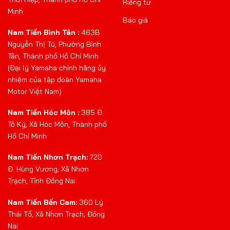
Riêng tư
Minh
Báo giá
Nam Tiến Bình Tân :
463B
Nguyễn Thị Tú, Phường Bình
Tân, Thành phố Hồ Chí Minh
(Đại lý Yamaha chính hãng ủy
nhiệm của tập đoàn Yamaha
Motor Việt Nam)
Nam Tiến Hóc Môn :
385 Đ.
Tô Ký, Xã Hóc Môn, Thành phố
Hồ Chí Minh
Nam Tiến Nhơn Trạch:
720
Đ. Hùng Vương, Xã Nhơn
Trạch, Tỉnh Đồng Nai
Nam Tiến Bến Cam:
360 Lý
Thái Tổ, Xã Nhơn Trạch, Đồng
Nai