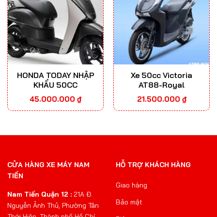
HONDA TODAY NHẬP
Xe 50cc Victoria
KHẨU 50CC
AT88-Royal
45.000.000
₫
21.500.000
₫
CỬA HÀNG XE MÁY NAM
HỖ TRỢ KHÁCH HÀNG
TIẾN
Giao hàng
Nam Tiến Quận 12 :
21A Đ.
Bảo mật
Nguyễn Ảnh Thủ, Phường Tân
Thới Hiệp, Thành phố Hồ Chí