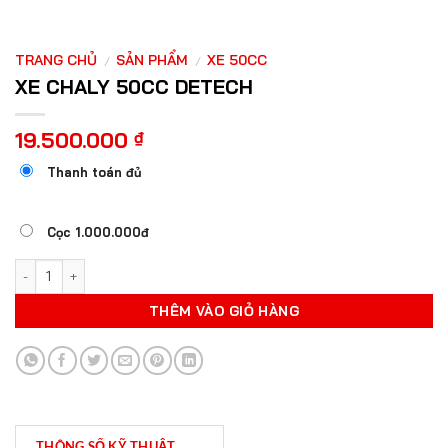
TRANG CHỦ
SẢN PHẨM
XE 50CC
/
/
XE CHALY 50CC DETECH
19.500.000
₫
Thanh toán đủ
Cọc 1.000.000đ
XE CHALY 50CC DETECH số lượng
THÊM VÀO GIỎ HÀNG
THÔNG SỐ KỸ THUẬT