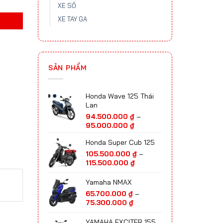
XE SỐ
XE TAY GA
SẢN PHẨM
Honda Wave 125 Thái
Lan
94.500.000
₫
–
Khoảng
95.000.000
₫
giá:
Honda Super Cub 125
từ
94.500.000 ₫
105.500.000
₫
–
đến
Khoảng
115.500.000
₫
95.000.000 ₫
giá:
từ
Yamaha NMAX
105.500.000 ₫
65.700.000
₫
–
đến
Khoảng
75.300.000
₫
115.500.000 ₫
giá:
từ
YAMAHA EXCITER 155