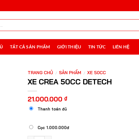
HỦ
TẤT CẢ SẢN PHẨM
GIỚI THIỆU
TIN TỨC
LIÊN HỆ
TRANG CHỦ
SẢN PHẨM
XE 50CC
/
/
XE CREA 50CC DETECH
21.000.000
₫
Thanh toán đủ
Cọc 1.000.000đ
XE CREA 50CC DETECH số lượng