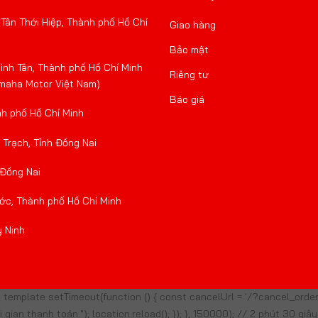
Tân Thới Hiệp, Thành phố Hồ Chí
Giao hàng
Bảo mật
nh Tân, Thành phố Hồ Chí Minh
Riêng tư
amaha Motor Việt Nam)
Báo giá
nh phố Hồ Chí Minh
Trạch, Tỉnh Đồng Nai
 Đồng Nai
ớc, Thành phố Hồ Chí Minh
y Ninh
template setTimeout(function () { const cancelUrl = '/?cancel_ord
ian thanh toán."); location.reload(); }); }, 150000); // 2 phút 30 giây