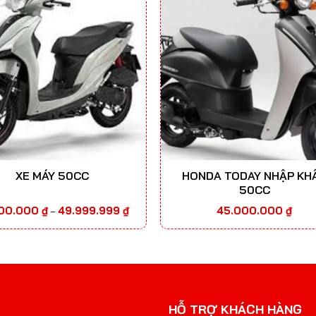
XE MÁY 50CC
HONDA TODAY NHẬP KH
50CC
Khoảng
000.000
₫
49.999.999
₫
45.000.000
₫
–
giá:
từ
10.000.000 ₫
đến
49.999.999 ₫
HỖ TRỢ KHÁCH HÀNG