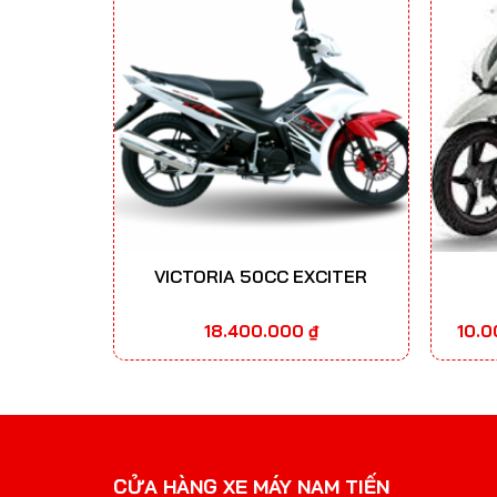
VICTORIA 50CC EXCITER
18.400.000
₫
10.
CỬA HÀNG XE MÁY NAM TIẾN