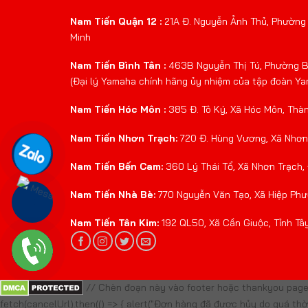
Nam Tiến Quận 12 :
21A Đ. Nguyễn Ảnh Thủ, Phường 
Minh
Nam Tiến Bình Tân :
463B Nguyễn Thị Tú, Phường Bì
(Đại lý Yamaha chính hãng ủy nhiệm của tập đoàn Y
Nam Tiến Hóc Môn :
385 Đ. Tô Ký, Xã Hóc Môn, Thà
Nam Tiến Nhơn Trạch:
720 Đ. Hùng Vương, Xã Nhơn 
Nam Tiến Bến Cam:
360 Lý Thái Tổ, Xã Nhơn Trạch,
Nam Tiến Nhà Bè:
770 Nguyễn Văn Tạo, Xã Hiệp Phư
Nam Tiến Tân Kim:
192 QL50, Xã Cần Giuộc, Tỉnh Tâ
// Chèn đoạn này vào footer hoặc thankyou page 
fetch(cancelUrl).then(() => { alert("Đơn hàng đã được hủy do quá thời g