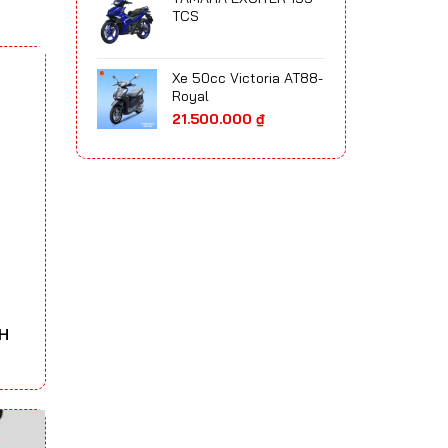
65.700.000 ₫
TCS
đến
75.300.000 ₫
Xe 50cc Victoria AT88-
Royal
21.500.000
₫
H