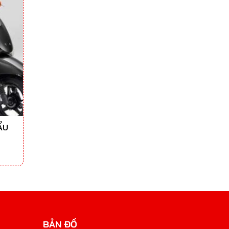
ẨU
BẢN ĐỒ