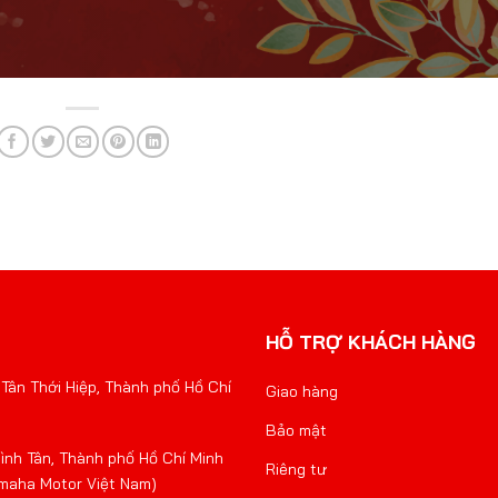
HỖ TRỢ KHÁCH HÀNG
Tân Thới Hiệp, Thành phố Hồ Chí
Giao hàng
Bảo mật
nh Tân, Thành phố Hồ Chí Minh
Riêng tư
amaha Motor Việt Nam)