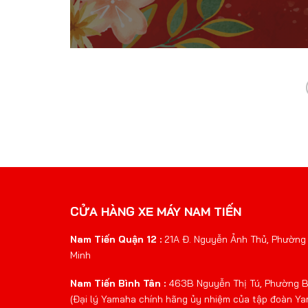
CỬA HÀNG XE MÁY NAM TIẾN
Nam Tiến Quận 12 :
21A Đ. Nguyễn Ảnh Thủ, Phường 
Minh
Nam Tiến Bình Tân :
463B Nguyễn Thị Tú, Phường Bì
(Đại lý Yamaha chính hãng ủy nhiệm của tập đoàn Y