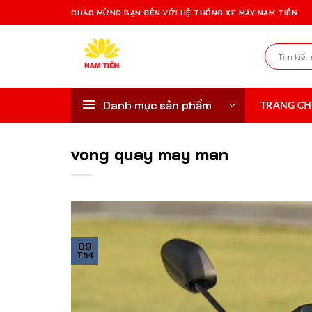
Bỏ
CHÀO MỪNG BẠN ĐẾN VỚI HỆ THỐNG XE MÁY NAM TIẾN
qua
nội
Tìm
dung
kiếm:
Danh mục sản phẩm
TRANG C
vong quay may man
09
Th4