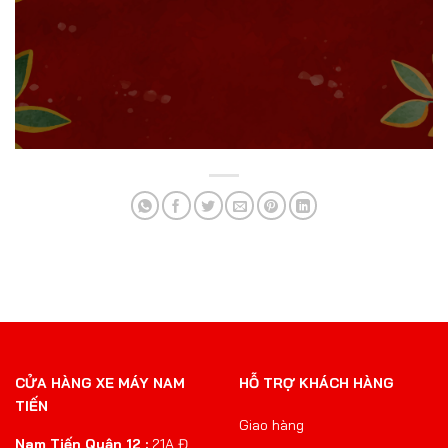
CỬA HÀNG XE MÁY NAM
HỖ TRỢ KHÁCH HÀNG
TIẾN
Giao hàng
Nam Tiến Quận 12 :
21A Đ.