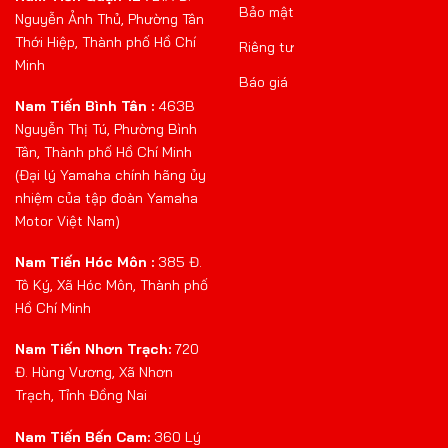
Bảo mật
Nguyễn Ảnh Thủ, Phường Tân
Thới Hiệp, Thành phố Hồ Chí
Riêng tư
Minh
Báo giá
Nam Tiến Bình Tân :
463B
Nguyễn Thị Tú, Phường Bình
Tân, Thành phố Hồ Chí Minh
(Đại lý Yamaha chính hãng ủy
nhiệm của tập đoàn Yamaha
Motor Việt Nam)
Nam Tiến Hóc Môn :
385 Đ.
Tô Ký, Xã Hóc Môn, Thành phố
Hồ Chí Minh
Nam Tiến Nhơn Trạch:
720
Đ. Hùng Vương, Xã Nhơn
Trạch, Tỉnh Đồng Nai
Nam Tiến Bến Cam:
360 Lý