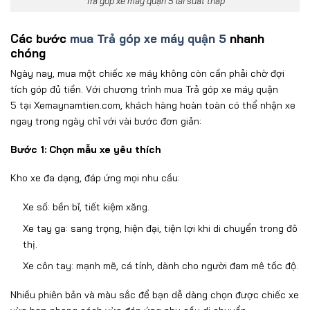
Trả góp xe máy quận 5 lãi suất thấp
Các bước
mua Trả góp xe máy quận 5
nhanh
chóng
Ngày nay, mua
một chiếc xe m
áy không còn c
ần phải chờ
đ
ợi
t
ích góp
đ
ủ tiền. Với ch
ương tr
ình mua Trả góp xe máy quận
5
tại Xemaynamtien.com,
khách hàng
ho
àn toàn có th
ể nhận xe
ngay trong ng
ày ch
ỉ với v
ài b
ư
ớc
đơn gi
ản:
B
ư
ớc 1: Chọn mẫu xe y
êu thích
Kho xe
đa d
ạng,
đ
áp
ứng mọi nhu cầu:
Xe số: bền bỉ, tiết kiệm x
ăng.
Xe tay ga: sang tr
ọng, hiện
đ
ại, tiện lợi khi di chuyển trong
đ
ô
th
ị.
Xe c
ôn tay: m
ạnh mẽ, c
á tính, dành cho ng
ư
ời
đam m
ê t
ốc
đ
ộ.
Nhiều phi
ên b
ản v
à màu s
ắc
đ
ể bạn dễ d
àng ch
ọn
đư
ợc chiếc xe