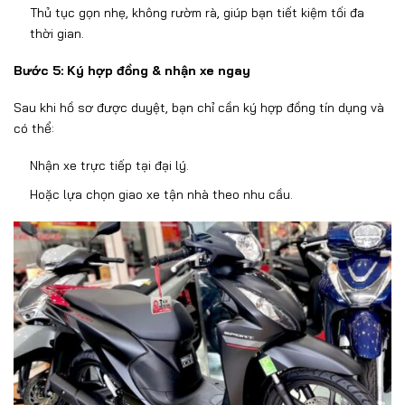
Th
ủ tục gọn nhẹ, kh
ông r
ư
ờm r
à, giúp b
ạn tiết kiệm tối
đa
th
ời gian.
B
ư
ớc 5: K
ý h
ợp
đ
ồng & nhận xe ngay
Sau khi hồ s
ơ đư
ợc duyệt, bạn chỉ cần k
ý h
ợp
đ
ồng t
ín d
ụng v
à
có th
ể:
Nhận xe trực tiếp tại
đ
ại l
ý.
Ho
ặc lựa chọn giao xe tận nh
à theo nhu c
ầu.