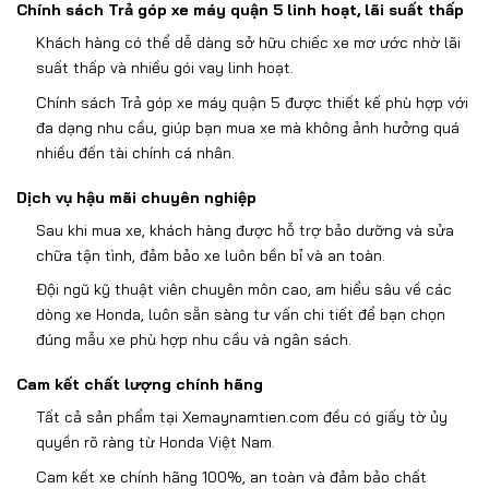
Ch
ính sách Trả góp xe máy quận 5
linh ho
ạt, l
ãi su
ất thấp
Kh
ách hàng có th
ể dễ d
àng s
ở hữu chiếc xe m
ơ ư
ớc nhờ l
ãi
su
ất thấp v
à nhi
ều g
ói vay linh ho
ạt.
Ch
ính sách Trả góp xe máy quận 5
đư
ợc thiết kế ph
ù h
ợp với
đa d
ạng nhu cầu, gi
úp b
ạn mua xe m
à không
ảnh h
ư
ởng qu
á
nhi
ều
đ
ến t
ài chính cá nhân.
D
ịch vụ hậu m
ãi chuyên nghi
ệp
Sau khi mua xe, kh
ách hàng
đư
ợc hỗ trợ bảo d
ư
ỡng v
à s
ửa
chữa tận t
ình,
đ
ảm bảo xe lu
ôn b
ền bỉ v
à an toàn.
Đ
ội ng
ũ k
ỹ thuật vi
ên chuyên môn cao, am hi
ểu s
âu v
ề c
ác
dòng xe Honda, luôn s
ẵn s
àng t
ư v
ấn chi tiết
đ
ể bạn chọn
đ
úng m
ẫu xe ph
ù h
ợp nhu cầu v
à ngân sách.
Cam k
ết chất l
ư
ợng ch
ính hãng
T
ất cả sản phẩm tại Xemaynamtien.com
đ
ều c
ó gi
ấy tờ ủy
quyền r
õ ràng t
ừ Honda Việt Nam.
Cam kết xe ch
ính hãng 100%, an toàn và
đ
ảm bảo chất