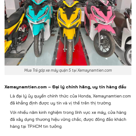
Mua Trả góp xe máy quận 5 tại Xemaynamtien.com
Xemaynamtien.com
–
Đ
ại l
ý chính hãng, uy tín hàng
đ
ầu
L
à
đ
ại l
ý
ủy quyền ch
ính th
ức của Honda, Xemaynamtien.com
đ
ã kh
ẳng
đ
ịnh
đư
ợc uy t
ín và v
ị thế tr
ên th
ị tr
ư
ờng.
Với nhiều n
ăm kinh nghi
ệm trong l
ĩnh v
ực xe m
áy, c
ửa h
àng
đ
ã xây d
ựng th
ương hi
ệu vững chắc,
đư
ợc
đ
ông
đ
ảo kh
ách
hàng t
ại TP.HCM tin t
ư
ởng.