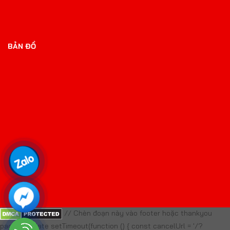
BẢN ĐỒ
// Chèn đoạn này vào footer hoặc thankyou
page template setTimeout(function () { const cancelUrl = '/?