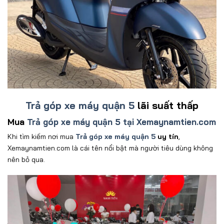
Trả góp xe máy quận 5
lãi suất thấp
Mua
Trả góp xe máy quận 5 tại Xemaynamtien.com
Khi tìm ki
ếm
n
ơ
i
mua
Trả góp xe máy quận 5
uy tín
,
Xemaynamtien.com l
à cái tên n
ổi bật m
à ng
ư
ời ti
êu dùng không
nên b
ỏ qua.