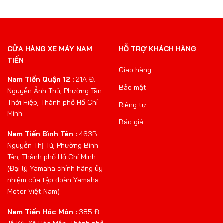
CỬA HÀNG XE MÁY NAM
HỖ TRỢ KHÁCH HÀNG
TIẾN
Giao hàng
Nam Tiến Quận 12 :
21A Đ.
Bảo mật
Nguyễn Ảnh Thủ, Phường Tân
Thới Hiệp, Thành phố Hồ Chí
Riêng tư
Minh
Báo giá
Nam Tiến Bình Tân :
463B
Nguyễn Thị Tú, Phường Bình
Tân, Thành phố Hồ Chí Minh
(Đại lý Yamaha chính hãng ủy
nhiệm của tập đoàn Yamaha
Motor Việt Nam)
Nam Tiến Hóc Môn :
385 Đ.
Tô Ký, Xã Hóc Môn, Thành phố