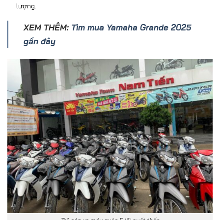
l
ư
ợng.
XEM THÊM:
Tìm mua Yamaha Grande 2025
gần đây