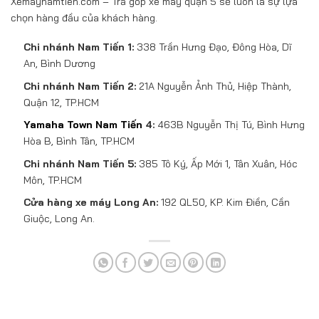
Xemaynamtien.com – Trả góp xe máy quận 5 sẽ luôn là sự lựa
chọn hàng đầu của khách hàng.
Chi nhánh Nam Tiến 1:
338 Trần Hưng Đạo, Đông Hòa, Dĩ
An, Bình Dương
Chi nhánh Nam Tiến 2:
21A Nguyễn Ảnh Thủ, Hiệp Thành,
Quận 12, TP.HCM
Yamaha Town Nam Tiến
4:
463B Nguyễn Thị Tú, Bình Hưng
Hòa B, Bình Tân, TP.HCM
Chi nhánh Nam Tiến 5:
385 Tô Ký, Ấp Mới 1, Tân Xuân, Hóc
Môn, TP.HCM
Cửa hàng xe máy Long An:
192 QL50, KP. Kim Điền, Cần
Giuộc, Long An.