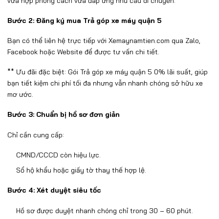
vừa hợp phong c
ách v
ừa
đ
áp
ứng nhu cầu di chuyển.
B
ư
ớc 2:
Đăng k
ý mua Trả góp xe máy quận 5
B
ạn c
ó th
ể li
ên h
ệ trực tiếp với Xemaynamtien.com qua Zalo,
Facebook hoặc Website
đ
ể
đư
ợc t
ư v
ấn chi tiết.
**
Ưu đ
ãi
đ
ặc biệt: G
ói Trả góp xe máy quận 5
0% lãi su
ất, gi
úp
b
ạn tiết kiệm chi ph
í t
ối
đa nhưng v
ẫn nhanh ch
óng s
ở hữu xe
m
ơ ư
ớc.
B
ư
ớc 3: Chuẩn bị hồ s
ơ đơn gi
ản
Chỉ cần cung cấp:
CMND/CCCD c
òn hi
ệu lực.
Sổ hộ khẩu hoặc giấy tờ thay thế hợp lệ.
B
ư
ớc 4: X
ét duy
ệt si
êu t
ốc
Hồ s
ơ đư
ợc duyệt nhanh ch
óng ch
ỉ trong 30
– 60 ph
út.