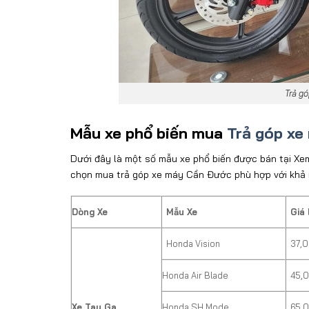
Trả g
Mẫu xe phổ biến mua
Trả góp x
D
ư
ới
đ
ây là m
ột số mẫu xe phổ biến
đư
ợc b
án t
ại Xe
chọn mua trả góp xe máy Cần Đước ph
ù h
ợp với khả
Dòng Xe
Mẫu Xe
Giá
Honda Vision
37,
Honda Air Blade
45,
Xe Tay Ga
Honda SH Mode
65,