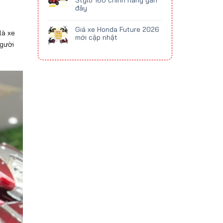
Stylo 160 chính hãng gần
đây
Giá xe Honda Future 2026
l
à xe
mới cập nhật
ng
ư
ời