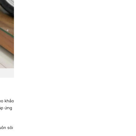
eo khảo
áp
ứng
u
ôn sôi