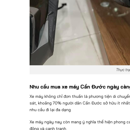
Thực tr
Nhu c
ầu mua xe m
áy
Cần
Đư
ớc ng
ày càn
Xe m
áy không ch
ỉ
đơn thu
ần l
à ph
ương ti
ện di chuyể
s
át, kho
ảng 70% ng
ư
ời d
ân C
ần
Đư
ớc sở hữu
ít nh
ất
nhu cầu
đi l
ại
đa d
ạng.
Xe m
áy ngày nay còn mang ý ngh
ĩa th
ể hiện phong c
đ
ộng v
à c
ạnh tranh.