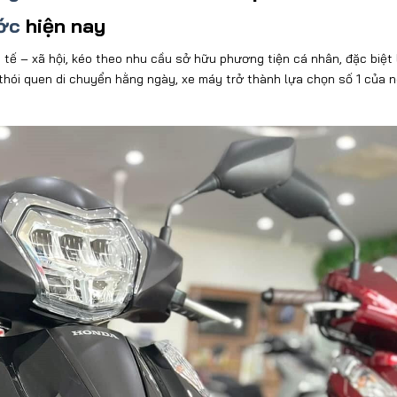
ớc
hiện nay
h tế
– x
ã h
ội, k
éo theo nhu c
ầu sở hữu ph
ương ti
ện c
á nhân,
đ
ặc biệt 
 thói quen di chuy
ển hằng ng
ày, xe máy tr
ở th
ành l
ựa chọn số 1 của 