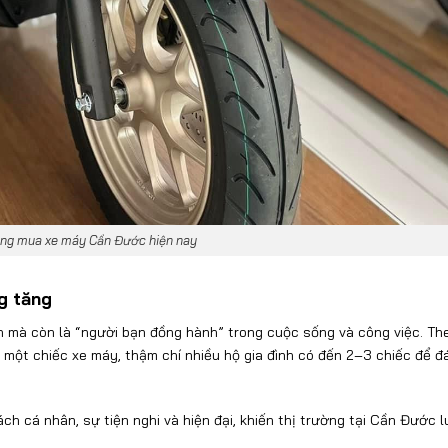
ạng mua xe máy Cần Đước hiện nay
g t
ăng
n m
à còn là “ng
ư
ời bạn
đ
ồng h
ành” trong cu
ộc sống v
à công vi
ệc. Th
 một chiếc xe m
áy, th
ậm ch
í nhi
ều hộ gia
đ
ình có
đ
ến 2
–3 chi
ếc
đ
ể
đ
ách cá nhân, s
ự tiện nghi v
à hi
ện
đ
ại, khiến thị tr
ư
ờng tại Cần
Đư
ớc l