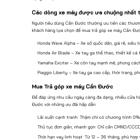
Các dòng xe máy
đư
ợc
ưa chu
ộng nhất 
Ng
ư
ời ti
êu dùng Cần Đước
th
ư
ờng
ưu ti
ên các th
ươn
kh
ách hàng l
ựa chọn để mua trả góp xe máy Cần Đư
Honda Wave Alpha
– Xe s
ố quốc d
ân, giá r
ẻ, si
êu t
Honda Air Blade
– Xe tay ga th
ể thao, thiết kế c
á 
Yamaha Exciter
– Xe c
ôn tay m
ạnh mẽ, phong c
ách
Piaggio Liberty
– Xe tay ga cao c
ấp, thời trang, ph
Mua Trả góp xe máy Cần Đước
Đ
ể
đ
áp
ứng nhu cầu ng
ày càng
đa d
ạng, nhiều cửa h
Đước
v
ới những
ưu đ
ãi h
ấp dẫn:
L
ãi su
ất cạnh tranh: Thậm ch
í có ch
ương tr
ình 0% 
Th
ủ tục
đơn gi
ản, nhanh gọn: Chỉ cần CMND/CCCD
Thời hạn vay linh hoạt: Từ 12
– 36 th
áng, phù h
ợp 