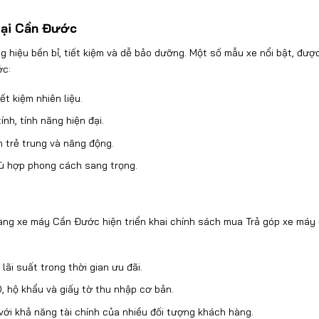
tại Cần
Đư
ớc
g hi
ệu bền bỉ, tiết kiệm v
à d
ễ bảo d
ư
ỡng. Một số mẫu xe nổi bật,
đư
ợc
ớc:
i
ết kiệm nhi
ên li
ệu.
tính, tính n
ăng hi
ện
đ
ại.
 tr
ẻ trung v
à n
ăng đ
ộng.
ù h
ợp phong c
ách sang tr
ọng.
àng xe máy C
ần
Đư
ớc hiện triển khai ch
ính sách mua Trả góp xe máy
lãi su
ất trong thời gian
ưu đ
ãi.
, hộ khẩu v
à gi
ấy tờ thu nhập c
ơ b
ản.
với khả n
ăng t
ài chính c
ủa nhiều
đ
ối t
ư
ợng kh
ách hàng.