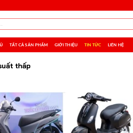
HỦ
TẤT CẢ SẢN PHẨM
GIỚI THIỆU
TIN TỨC
LIÊN HỆ
suất thấp