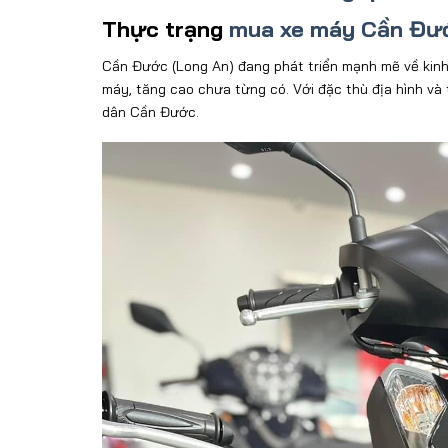
Thực trạng
mua xe máy Cần Đư
C
ần
Đư
ớc (Long An)
đang
ph
át tri
ển mạnh mẽ về kin
máy, t
ăng cao chưa t
ừng c
ó. V
ới
đ
ặc th
ù
đ
ịa h
ình và
d
ân C
ần
Đư
ớc.