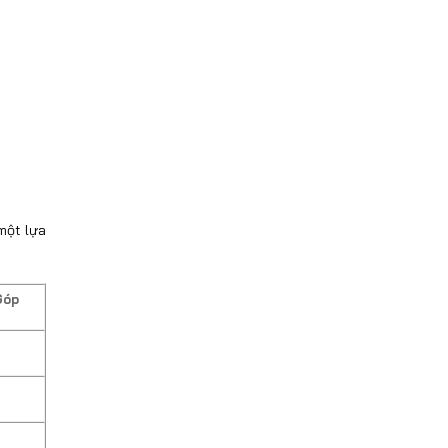
m
ột lựa
Góp