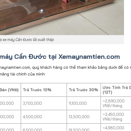
óp xe máy Cần Đước lãi suất thấp
e máy Cần Đước tại Xemaynamtien.com
maynamtien.com
, quý khách hàng có th
ể tham khảo bảng d
ư
ới
đ
ể c
ó 
 n
ăng t
ài chính c
ủa m
ình:
Ước Tính Trả 
 Bán (VNĐ)
Trả Trước 10%
Trả Trước 30%
(12T)
~2,890,000
000,000
3,700,000
11,100,000
VNĐ/tháng
~3,450,000
000,000
4,500,000
13,500,000
VNĐ/tháng
~4,980,000
000,000
6,500,000
19,500,000