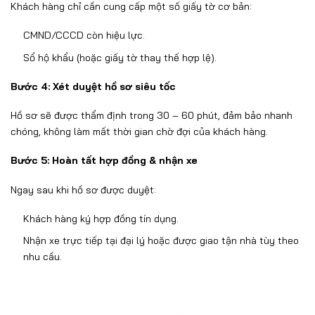
Kh
ách hàng ch
ỉ cần cung cấp một số giấy tờ c
ơ b
ản:
CMND/CCCD c
òn hi
ệu lực.
Sổ hộ khẩu (hoặc giấy tờ thay thế hợp lệ).
B
ư
ớc 4: X
ét duy
ệt hồ s
ơ si
êu t
ốc
Hồ s
ơ s
ẽ
đư
ợc thẩm
đ
ịnh trong 30
– 60 ph
út,
đ
ảm bảo nhanh
ch
óng, không làm m
ất thời gian chờ
đ
ợi của kh
ách hàng.
B
ư
ớc 5: Ho
àn t
ất hợp
đ
ồng & nhận xe
Ngay sau khi hồ s
ơ đư
ợc duyệt:
Kh
ách hàng ký h
ợp
đ
ồng t
ín d
ụng.
Nhận xe trực tiếp tại
đ
ại l
ý ho
ặc
đư
ợc giao tận nh
à tùy theo
nhu c
ầu.