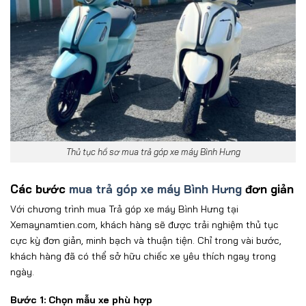
Thủ tục hồ sơ mua trả góp xe máy Bình Hưng
Các bước
mua trả góp xe máy Bình Hưng
đơn giản
V
ới ch
ương tr
ình mua Trả góp xe máy Bình Hưng
t
ại
Xemaynamtien.com, kh
ách hàng s
ẽ
đư
ợc trải nghiệm thủ tục
cực kỳ
đơn gi
ản, minh bạch v
à thu
ận tiện. Chỉ trong v
ài b
ư
ớc,
khách hàng
đ
ã có th
ể sở hữu chiếc xe y
êu thích ngay trong
ngày.
B
ư
ớc 1: Chọn mẫu xe ph
ù h
ợp