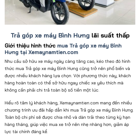
Trả góp xe máy Bình Hưng
lãi suất thấp
Giới thiệu hình thức
mua Trả góp xe máy Bình
Hưng tại Xemaynamtien.com
Nhu c
ầu sở hữu xe m
áy ngày càng t
ăng cao, k
éo theo
đ
ó hình
th
ức mua
Trả góp xe máy Bình Hưng
cũng tr
ở n
ên ph
ổ biến v
à
đư
ợc nhiều kh
ách hàng l
ựa chọn. Với ph
ương th
ức n
ày, khách
hàng
ho
àn toàn có th
ể sở hữu ngay chiếc xe y
êu thích mà
không c
ần phải chi trả to
àn b
ộ số tiền một l
úc.
Hi
ểu r
õ tâm lý khách hàng, Xemaynamtien.com mang
đ
ến nhiều
ch
ương tr
ình
ưu đ
ãi h
ấp dẫn khi mua Trả góp xe máy Bình Hưng
.
Toàn b
ộ chi ph
í s
ẽ
đư
ợc chia nhỏ v
à dàn tr
ải theo từng kỳ hạn
h
àng tháng, giúp vi
ệc mua xe trở n
ên nh
ẹ nh
àng h
ơn, gi
ảm
áp
l
ực t
ài chính
đ
áng k
ể.