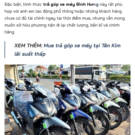
Đ
ặc biệt, h
ình th
ức
tr
ả
góp xe máy Bình H
ư
ng
này
r
ất ph
ù
h
ợp với anh em lao
đ
ộng phổ th
ông ho
ặc những kh
ách hàng
ch
ưa c
ó
đ
ủ t
ài chính ngay t
ại thời
đi
ểm mua, nh
ưng v
ẫn mong
muốn sở hữu ph
ương ti
ện
đi l
ại chất l
ư
ợng, bền bỉ v
à chính
hãng.
XEM THÊM:
Mua trả góp xe máy tại Tân Kim
lãi suất thấp