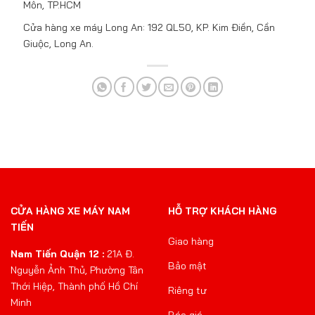
Môn, TP.HCM
Cửa hàng xe máy Long An: 192 QL50, KP. Kim Điền, Cần
Giuộc, Long An.
CỬA HÀNG XE MÁY NAM
HỖ TRỢ KHÁCH HÀNG
TIẾN
Giao hàng
Nam Tiến Quận 12 :
21A Đ.
Bảo mật
Nguyễn Ảnh Thủ, Phường Tân
Thới Hiệp, Thành phố Hồ Chí
Riêng tư
Minh
Báo giá