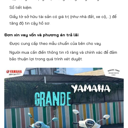
S
ổ tiết kiệm.
Giấy tờ sở hữu t
ài s
ản c
ó giá tr
ị (nh
ư nh
à
đ
ất, xe cộ,…)
đ
ể
t
ăng đ
ộ tin cậy hồ s
ơ.
Đơn xin vay v
ốn v
à ph
ương
án tr
ả l
ãi
Đư
ợc cung cấp theo mẫu chuẩn của b
ên cho vay.
Ng
ư
ời mua cần
đi
ền th
ông tin rõ ràng và chính xác
đ
ể
đ
ảm
bảo thuận lợi trong qu
á trình xét duy
ệt.