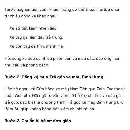
Tại Xemaynamtien.com,
khách hàng
c
ó th
ể thoải m
ái l
ựa chọn
từ nhiều d
òng xe khác nhau:
Xe s
ố tiết kiệm nhi
ên li
ệu.
Xe tay ga hiện
đ
ại, trẻ trung.
Xe c
ôn tay cá tính, m
ạnh mẽ.
Mỗi d
òng xe
đ
ều c
ó nhi
ều phi
ên b
ản v
à màu s
ắc,
đ
áp
ứng mọi
nhu cầu v
à phong cách.
B
ư
ớc 2:
Đăng k
ý mua Trả góp xe máy Bình Hưng
Liên h
ệ ngay với
C
ử
a hàng xe máy Nam Ti
ế
n qua Zalo, Facebook
ho
ặc Website.
Đ
ội ng
ũ tư v
ấn vi
ên s
ẽ hỗ trợ chi tiết về c
ác gói
tr
ả g
óp,
đ
ặc biệt l
à ch
ương tr
ình Trả góp xe máy Bình Hưng
0%
lãi su
ất, gi
úp khách hàng
tiết kiệm chi ph
í t
ối
đa.
B
ư
ớc 3: Chuẩn bị hồ s
ơ đơn gi
ản