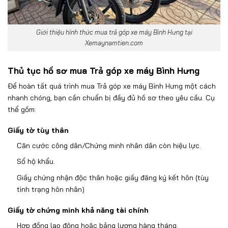
Giới thiệu hình thức mua trả góp xe máy Bình Hưng tại
Xemaynamtien.com
Thủ tục hồ sơ mua Trả góp xe máy Bình Hưng
Đ
ể ho
àn t
ất qu
á trình mua Trả góp xe máy Bình Hưng
m
ột c
ách
nhanh chóng, b
ạn cần chuẩn bị
đ
ầy
đ
ủ hồ s
ơ theo y
êu c
ầu. Cụ
thể gồm:
Giấy tờ t
ùy thân
C
ăn cư
ớc c
ông dân/Ch
ứng minh nh
ân dân còn hi
ệu lực.
Sổ hộ khẩu.
Giấy chứng nhận
đ
ộc th
ân ho
ặc giấy
đăng k
ý k
ết h
ôn (tùy
tình tr
ạng h
ôn nhân)
Gi
ấy tờ chứng minh khả n
ăng t
ài chính
H
ợp
đ
ồng lao
đ
ộng hoặc bảng l
ương h
àng tháng.