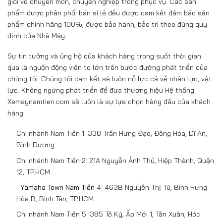
giỏi về chuyên môn, chuyên nghiệp trong phục vụ. Các sản
phẩm được phân phối bán sỉ lẻ đều được cam kết đảm bảo sản
phẩm chính hãng 100%, được bảo hành, bảo trì theo đúng quy
định của Nhà Máy.
Sự tin tưởng và ủng hộ của khách hàng trong suốt thời gian
qua là nguồn động viên to lớn trên bước đường phát triển của
chúng tôi. Chúng tôi cam kết sẽ luôn nỗ lực cả về nhân lực, vật
lực. Không ngừng phát triển để đưa thương hiệu Hệ thống
Xemaynamtien.com sẽ luôn là sự lựa chọn hàng đầu của khách
hàng.
Chi nhánh Nam Tiến 1: 338 Trần Hưng Đạo, Đông Hòa, Dĩ An,
Bình Dương
Chi nhánh Nam Tiến 2: 21A Nguyễn Ảnh Thủ, Hiệp Thành, Quận
12, TP.HCM
Yamaha Town Nam Tiến
4: 463B Nguyễn Thị Tú, Bình Hưng
Hòa B, Bình Tân, TP.HCM
Chi nhánh Nam Tiến 5: 385 Tô Ký, Ấp Mới 1, Tân Xuân, Hóc