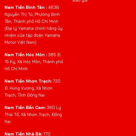
Nam Tiến Bình Tân :
463B
Nguyễn Thị Tú, Phường Bình
Tân, Thành phố Hồ Chí Minh
(Đại lý Yamaha chính hãng ủy
nhiệm của tập đoàn Yamaha
Motor Việt Nam)
Nam Tiến Hóc Môn :
385 Đ.
Tô Ký, Xã Hóc Môn, Thành phố
Hồ Chí Minh
Nam Tiến Nhơn Trạch:
720
Đ. Hùng Vương, Xã Nhơn
Trạch, Tỉnh Đồng Nai
Nam Tiến Bến Cam:
360 Lý
Thái Tổ, Xã Nhơn Trạch, Đồng
Nai
Nam Tiến Nhà Bè:
770