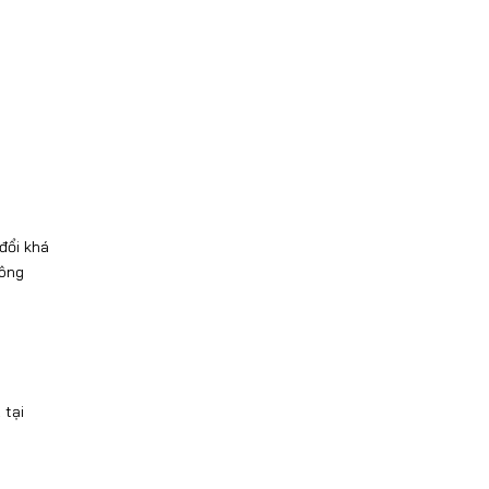
đổi khá
công
ị
 tại