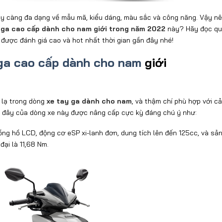
y càng đa dạng về mẫu mã, kiểu dáng, màu sắc và công năng. Vậy n
 ga cao cấp dành cho nam giới trong năm 2022
này? Hãy đọc qu
 được đánh giá cao và hot nhất thời gian gần đây nhé!
ga cao cấp dành cho nam
giới
 lạ trong dòng
xe tay ga dành cho nam
, và thậm chí phù hợp với c
n đây của dòng xe này được nâng cấp cực kỳ đáng chú ý như:
ng hồ LCD, động cơ eSP xi-lanh đơn, dung tích lên đến 125cc, và sản
đại là 11,68 Nm.