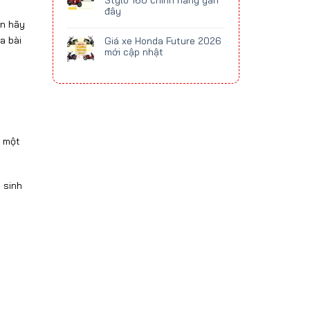
Stylo 160 chính hãng gần
đây
ên hãy
a bài
Giá xe Honda Future 2026
mới cập nhật
ả một
 sinh