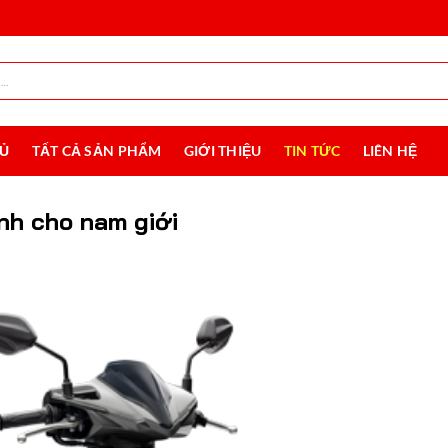
HỦ
TẤT CẢ SẢN PHẨM
GIỚI THIỆU
TIN TỨC
LIÊN HỆ
nh cho nam giới