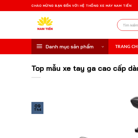
Bỏ
CHÀO MỪNG BẠN ĐẾN VỚI HỆ THỐNG XE MÁY NAM TIẾN
qua
nội
Tìm
dung
kiếm:
Danh mục sản phẩm
TRANG C
Top mẫu xe tay ga cao cấp dà
09
Th4