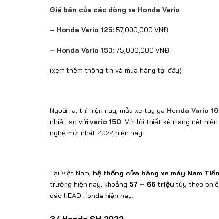
Giá bán của các dòng xe Honda Vario
–
Honda Vario 125:
57,000,000 VNĐ
– Honda Vario 150:
75,000,000 VNĐ
(xem thêm thông tin và mua hàng
tại đây
)
Ngoài ra, thì hiện nay, mẫu xe tay ga
Honda Vario 1
nhiều so với
vario 150
. Với lối thiết kế mang nét hiệ
nghệ mới nhất 2022 hiện nay.
Tại Việt Nam,
hệ thống cửa hàng xe máy Nam Tiế
trường hiện nay, khoảng
57 – 66 triệu
tùy theo phiê
các HEAD Honda hiện nay.
3/ Honda SH 2022