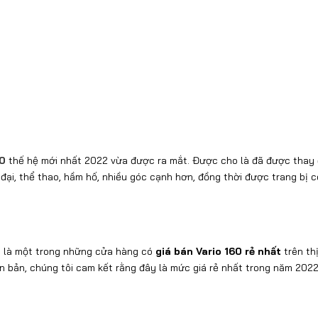
60
thế hệ mới nhất 2022 vừa được ra mắt. Được cho là đã được thay 
n đại, thể thao, hầm hố, nhiều góc cạnh hơn, đồng thời được trang bị 
n
là một trong những cửa hàng có
giá bán Vario 160 rẻ nhất
trên th
n bản, chúng tôi cam kết rằng đây là mức giá rẻ nhất trong năm 2022